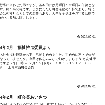
行事に合わせた形ですが、基本的には月曜日〜金曜日の午後とな
す。約１時間程です。長きにわたり町会活動の１枠であり、特に
会は発祥町会としての歴史もあり、大事な子供達を見守る活動で
ぜひご参加お願いします。
2024.02.01
024年2月 福祉推進委員より
木社会福祉協議会の下、活動を始めました。手始めに寒さで体が
なっていませんか。今回は体をみんなで動かしましょう“さあ健康
ですよ～”日 時 → ２月１９日(月) １０：００〜１２：００
所 → 上青木西町会会館
2024.02.01
024年2月 町会長あいさつ
のあいさつの始めに“今年は良い年で”と願ったばかりなのに、１