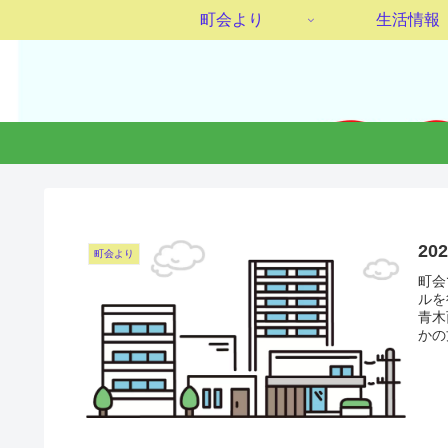
町会より
生活情報
2
町会より
町会
ルを
青木
かの