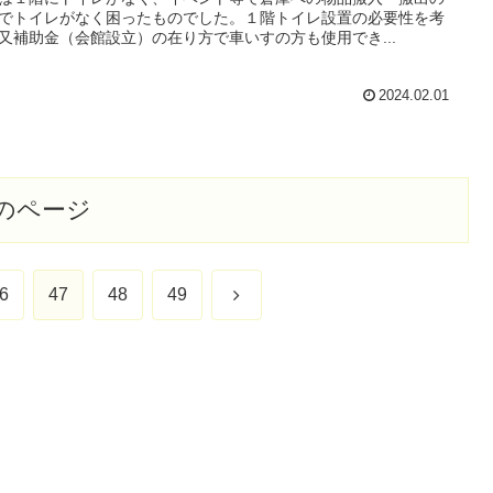
でトイレがなく困ったものでした。１階トイレ設置の必要性を考
又補助金（会館設立）の在り方で車いすの方も使用でき...
2024.02.01
のページ
次
6
47
48
49
へ