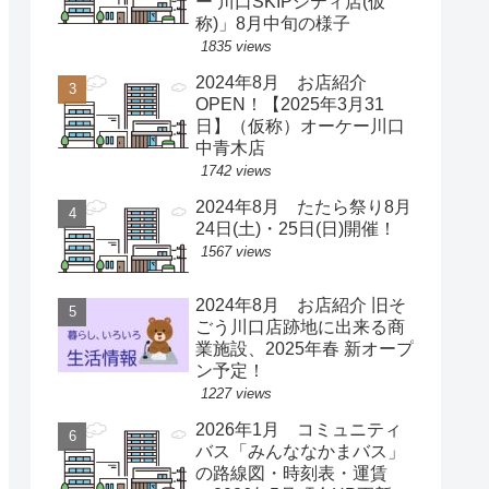
ー 川口SKIPシティ店(仮
称)」8月中旬の様子
1835 views
2024年8月 お店紹介
OPEN！【2025年3月31
日】（仮称）オーケー川口
中青木店
1742 views
2024年8月 たたら祭り8月
24日(土)・25日(日)開催！
1567 views
2024年8月 お店紹介 旧そ
ごう川口店跡地に出来る商
業施設、2025年春 新オープ
ン予定！
1227 views
2026年1月 コミュニティ
バス「みんななかまバス」
の路線図・時刻表・運賃