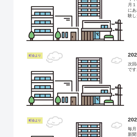
月１
にあ
験し
2
町会より
次回
です
20
町会より
毎月
新聞