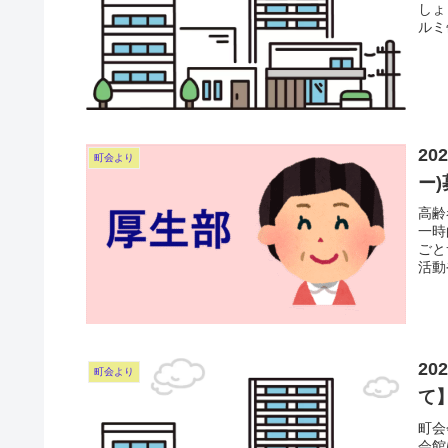
しょ
ルミ
2
町会より
ー
高齢
一時
ごと
活動
2
町会より
て
町会
会館