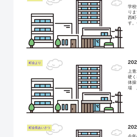
学校
りま
西町
す。
2
町会より
上青
硬く
体操
場 
2
町会長あいさつ
今年