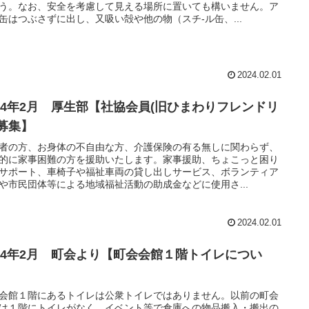
う。なお、安全を考慮して見える場所に置いても構いません。ア
缶はつぶさずに出し、又吸い殻や他の物（スチ-ル缶、...
2024.02.01
024年2月 厚生部【社協会員(旧ひまわりフレンドリ
)募集】
者の方、お身体の不自由な方、介護保険の有る無しに関わらず、
的に家事困難の方を援助いたします。家事援助、ちょこっと困り
サポート、車椅子や福祉車両の貸し出しサービス、ボランティア
や市民団体等による地域福祉活動の助成金などに使用さ...
2024.02.01
024年2月 町会より【町会会館１階トイレについ
】
会館１階にあるトイレは公衆トイレではありません。以前の町会
は１階にトイレがなく、イベント等で倉庫への物品搬入・搬出の