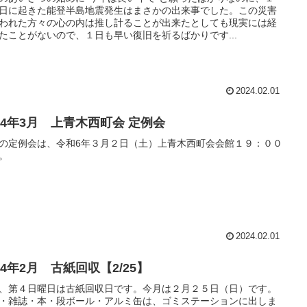
日に起きた能登半島地震発生はまさかの出来事でした。この災害
われた方々の心の内は推し計ることが出来たとしても現実には経
たことがないので、１日も早い復旧を祈るばかりです...
2024.02.01
024年3月 上青木西町会 定例会
の定例会は、令和6年３月２日（土）上青木西町会会館１９：００
。
2024.02.01
24年2月 古紙回収【2/25】
、第４日曜日は古紙回収日です。今月は２月２５日（日）です。
・雑誌・本・段ボール・アルミ缶は、ゴミステーションに出しま