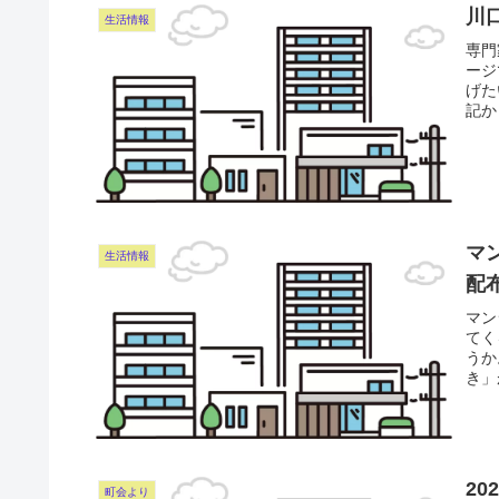
川
生活情報
専門
ージ
げた
記か
マ
生活情報
配
マン
てく
うか
き」
20
町会より