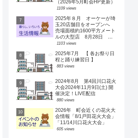
（2026年5月町会HP更新）
1109 views
2025年８月 オーケーが埼
玉20店舗目をオープンへ
売場面積約1600平方メート
ルの大型店 8月28日 ス
ーパー激戦区に【出店情
1103 views
報】
2025年7月 【 各お祭り日
程と踊り練習日 】
883 views
2024年8月 第4回川口花火
大会2024年11月9日(土) 開
催決定！LIVE配信
880 views
2026年 町会近くの花火大
会情報「8/1戸田花火大会」
「11/14川口花火大会」
605 views