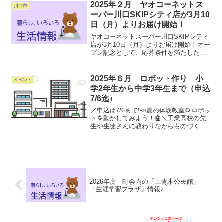
氏、春日部市郷土資料館 学芸員 榎本博氏
2025年２月 ヤオコーネットス
川口市
による経験と知識に...
ーパー川口SKIPシティ店が3月10
日（月）よりお届け開始！
ヤオコーネットスーパー川口SKIPシティ
店が3月10日（月）よりお届け開始！オー
プン記念として、応募条件を満たしたお
客さま全員に、ヤオコーカードポイント
最大1,500Pをプレゼント！ 詳しくはコ
チラ（YAOKOネットクラブ）
2025年６月 ロボット作り 小
イベント
学2年生から中学3年生まで（申込
7/6迄）
／申込は7/6まで!📣夏の体験教室🌻ロボッ
トを動かしてみよう！🤖＼工業高校の先
生や生徒さんに教わりながらものづくり
をしてみませんか？📌日時:8/23(土)10時
～12時📌会場:関東工業自動車大学校📌対
象:埼玉県内に在住または在学の小学2年
生...
2026年度 町会内の「上青木公民館」
「生涯学習プラザ」情報♪