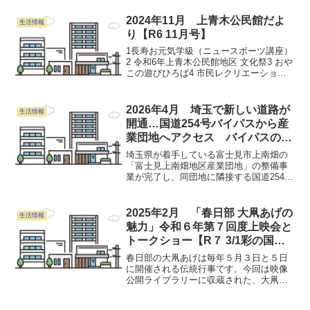
庁舎 13：00～15：00のう
ち1時間程度 ※時間は参加
2024年11月 上青木公民館だよ
生活情報
者に後...
り【R6 11月号】
1長寿お元気学級（ニュースポーツ講座）
2 令和6年上青木公民館地区 文化祭3 おや
この遊びひろば4 市民レクリエーション
祭5 ターゲットボッチャ6 自分でやってみ
よう！体験教室クッキーづくり募集7 公
民館からのお願い上青木公民館だより11
2026年4月 埼玉で新しい道路が
生活情報
号...
開通…国道254号バイパスから産
業団地へアクセス バイパスの向
かい側に大型商業施設「ららぽー
埼玉県が着手している富士見市上南畑の
と富士見」、関越道などのインタ
「富士見上南畑地区産業団地」の整備事
業が完了し、同団地に隣接する国道254号
ーチェンジにも近く利便性が高く
バイパスからアクセスする市道などの開
通式と市道整備に伴って交差点に新設し
た信号機の点灯式が3月26日、同団地で開
2025年2月 「春日部 大凧あげの
生活情報
かれた。 同団...
魅力」令和６年第７回度上映会と
トークショー【R７ 3/1彩の国ビ
ジュアルプラザ４階 事前申込制
春日部の大凧あげは毎年５月３日と５日
入場無料】
に開催される伝統行事です。今回は映像
公開ライブラリーに収蔵された、大凧あ
げのアーカイブ映像の上映と、春日部市
「庄和大凧文化保存会」の会長 佐藤武夫