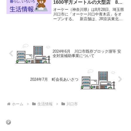
1600平方メートルの大型店 8月
28日 スーパー激戦区に【出店情
オーケー（神奈川県）は8月28日、埼玉県
報】
川口市に「オーケー川口中青木店」をオ
ープンする。 新店舗は、JR京浜東北線
「西川口」駅から徒歩約18分の場所に位
置し、売場面積は1,662.75㎡。店内で
は、生鮮食品や総菜、ピザ、寿司、酒
類、日用品な...
2024年6月 川口市既存ブロック塀等 安
全対策補助事業について
2024年7月 町会長あいさつ
ホーム
生活情報
川口市