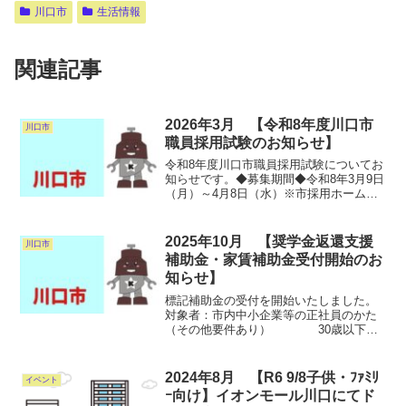
川口市
生活情報
関連記事
2026年3月 【令和8年度川口市
川口市
職員採用試験のお知らせ】
令和8年度川口市職員採用試験についてお
知らせです。◆募集期間◆令和8年3月9日
（月）～4月8日（水）※市採用ホームペ
ージの採用試験申込フォームからご応募
ください。※令和8年度から、技術職は通
年募集をしています。◆試験日程◆【一
2025年10月 【奨学金返還支援
川口市
次面接試験】令...
補助金・家賃補助金受付開始のお
知らせ】
標記補助金の受付を開始いたしました。
対象者：市内中小企業等の正社員のかた
（その他要件あり） 30歳以下の
かた（令和7年4月1日現在）金 額：一月
あたり最大1万円（年額12万円）対象期
間：令和6年10月1日～令和7年9月30日の
2024年8月 【R6 9/8子供・ﾌｧﾐﾘ
イベント
1年間の...
ｰ向け】イオンモール川口にてド