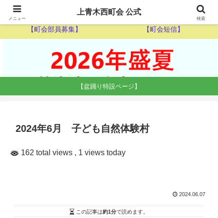
【ゴミ収集カレンダー】
【休日当番医】
上青木西町会 公式
メニュー
検索
【町会部員募集】
【町会短信】
【盆踊り特設ページ】
2024年6月 子ども自然体験村
162 total views
, 1 views today
2024.06.07
この記事は
約1分
で読めます。