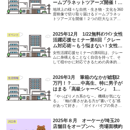
ームプラネットツアーズ開催！
知らない世界を体験する
地球上の様々な自然・生き物・文化を360
度映像で切り取り届けるドームプラネッ
トツアーズを開催！２つの巨大なエアド
ームの中で、海に潜っているような感覚
を楽しめる「イルカ・ジンベエザメと泳
ぐ世界の海」と、ロケットに乗って宇宙
2025年12月 1/22無料ｵﾝﾗｲﾝ 女性
イベント
を旅する「宇宙の旅と...
活躍応援セミナー第6回「クレー
ム対応術～もう悩まない！女性の
ための安心クレーム対応～」
女性活躍応援セミナーの第6回は、クレー
ムに身構えることなく自信を持って、そ
して穏やかに対応できるための具体的な
方法を学びます。📢1/22(木)オンラインセ
ミナー開催「クレーム対応術～もう悩ま
ない！女性のための安心クレーム対応
2026年3月 筆箱のなかが総額2
生活情報
～」クレームに身...
万円！？……中高生、特に男子が
はまる「高級シャーペン」 1本5
千円も当たり前、人気になった理
「やっぱりメカ系かな～。機構が気にな
由は？
る」 「軸の重さがある方が“書いてる”感
があって好き」 「ガイドパイプの長さも
選ぶポイントの一つ」 「木軸が落ち着い
てていい。使ううちに色も変わってくる
し」 「筆箱の中、あわせたら2万くらい
2025年８月 オーケーが埼玉20
川口市
になるわ」こち...
店舗目をオープンへ 売場面積約