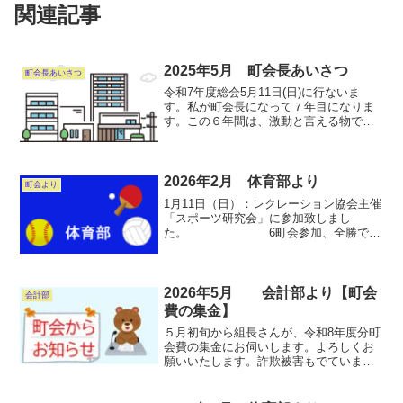
関連記事
2025年5月 町会長あいさつ
町会長あいさつ
令和7年度総会5月11日(日)に行ないま
す。私が町会長になって７年目になりま
す。この６年間は、激動と言える物で、
町会の歴史の中でも、語れば長い時間が
必要でしょう。一つは時代の流れが変わ
ったことでもありますが、組織は生きて
いるものです。風通し...
2026年2月 体育部より
町会より
1月11日（日）：レクレーション協会主催
「スポーツ研究会」に参加致しまし
た。 6町会参加、全勝で西
町会が優勝致しました！🏆2月 8日
（日）：「公民館対抗スポレック大会」
出場予定。2月１５日（日）：レク協主催
「ヘルスバレ-大会」参...
2026年5月 会計部より【町会
会計部
費の集金】
５月初旬から組長さんが、令和8年度分町
会費の集金にお伺いします。よろしくお
願いいたします。詐欺被害もでていま
す。ご近所の組長さん以外、集金に伺う
ことは絶対にありません。気を付けてく