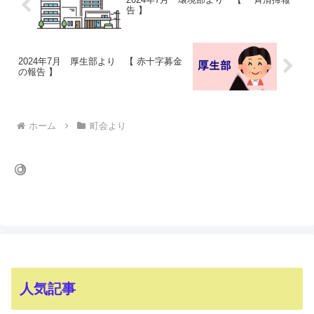
告 】
2024年7月 厚生部より 【 赤十字募金
の報告 】
ホーム
町会より
人気記事