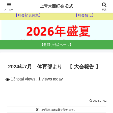
【ゴミ収集カレンダー】
【休日当番医】
上青木西町会 公式
メニュー
検索
【町会部員募集】
【町会短信】
【盆踊り特設ページ】
2024年7月 体育部より 【 大会報告 】
13 total views
, 1 views today
2024.07.02
この記事は
約1分
で読めます。