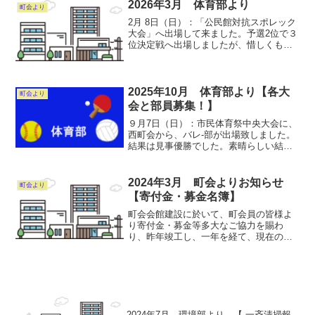
ださい。会計部長
2026年3月 体育部より
町会より
2月 8日（日）：「公民館対抗スポレック
大会」へ出場して来ました。予選2位で３
位決定戦へ出場しましたが、惜しくも負
けて4位でした。2月１５日（日）：レク
協主催、「ヘルスバレ-大会」へ参加参致
しました。6町会中、2位でした。♢バレ
ーボール部員...
2025年10月 体育部より【各大
町会より
会と部員募集！】
９月7日（日）：市民体育祭中央大会に、
西町会から、バレ-部が出場致しました。
結果は見事優勝でした。素晴らしい結果
でした。おめでとうございます。10月5日
（日）：上青木地区連合体育祭が、上青
木中学校で開催されます。 ♢バレーボ
2024年3月 町会よりお知らせ
町会より
ール部員募集・初...
【寄付金・募金名簿】
町会会館建設に於いて、町会員の皆様よ
り寄付金・募金等多大なご協力を賜わ
り、昨年竣工し、一年を経て、現在の時
勢も考え２冊から成る冊子(名簿)に仕上げ
ました。持ち出し禁止、個人のプライバ
シー尊重の上ご覧頂く事は出来ますが、
お手間でも事前にお申し...
2024年7月 環境部より 【 一斉清掃報