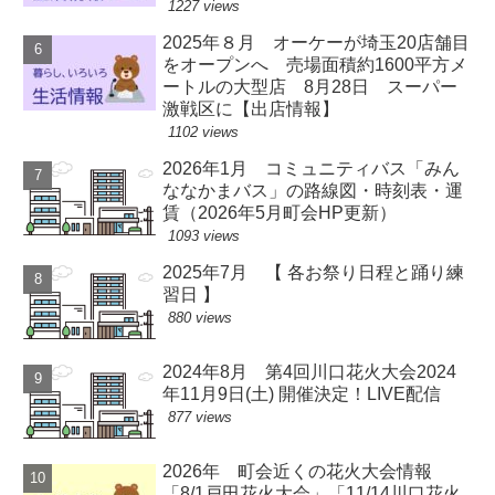
1227 views
2025年８月 オーケーが埼玉20店舗目
をオープンへ 売場面積約1600平方メ
ートルの大型店 8月28日 スーパー
激戦区に【出店情報】
1102 views
2026年1月 コミュニティバス「みん
ななかまバス」の路線図・時刻表・運
賃（2026年5月町会HP更新）
1093 views
2025年7月 【 各お祭り日程と踊り練
習日 】
880 views
2024年8月 第4回川口花火大会2024
年11月9日(土) 開催決定！LIVE配信
877 views
2026年 町会近くの花火大会情報
「8/1戸田花火大会」「11/14川口花火