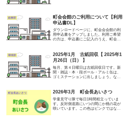
けて4位でした。2月１５日（日）：レク
協主催、「ヘルスバレ-大会」へ参加参致
しました。6町会中、2位でした。♢バレ
ーボール部員...
町会会館のご利用について【利用
総務部
申込書DL】
ダウンロードページに、町会会会館の利
用申込書をアップしました。利用ご希望
の方は、申込書にご記入のうえ、町会会
館１階のポストに投函してください。お
って、町会より連絡いたします。
2025年1月 古紙回収【 2025年1
環境部
月26日（日） 】
毎月、第４日曜日は古紙回収日です。新
聞・雑誌・本・段ボール・アルミ缶は、
ゴミステーションに出しましょう。な
お、安全を考慮して見える場所に置いて
も構いません。アルミ缶はつぶさずに出
し、又吸い殻や他の物（スチ-ル缶、ペッ
2026年3月 町会長あいさつ
町会長あいさつ
トボトル）は入れないで下...
学童見守り隊で毎日1時間程立っていま
す。反対側道路にいつの間にか桃の花が
咲いています。この色はピンクではなく
桃色でしょう…。 さて年度替りが近づ
いています。懸念ある案件について先伸
ばしすることなく取り組むことにしま
す。先ず役員の皆様と会議を...