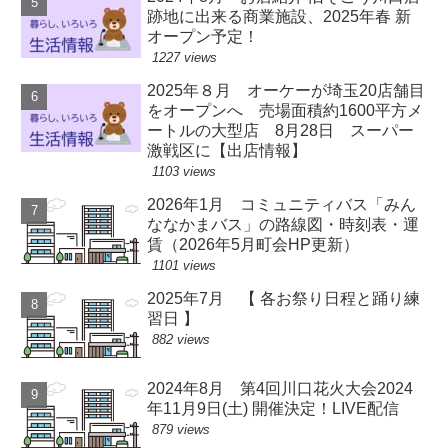
跡地に出来る商業施設、2025年春 新
オープン予定！
1227 views
2025年８月 オーケーが埼玉20店舗目
をオープンへ 売場面積約1600平方メ
ートルの大型店 8月28日 スーパー
激戦区に【出店情報】
1103 views
2026年1月 コミュニティバス「みん
ななかまバス」の路線図・時刻表・運
賃（2026年5月町会HP更新）
1101 views
2025年7月 【 各お祭り日程と踊り練
習日 】
882 views
2024年8月 第4回川口花火大会2024
年11月9日(土) 開催決定！LIVE配信
879 views