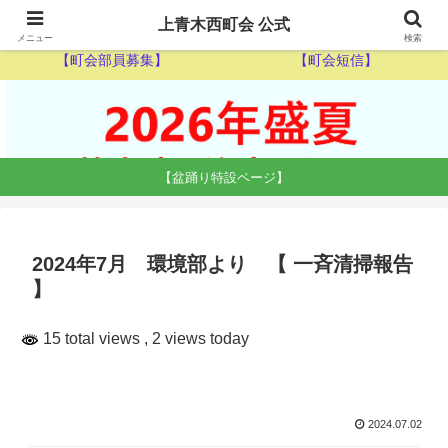
【ゴミ収集カレンダー】
【休日当番医】
上青木西町会 公式
メニュー
検索
【町会部員募集】
【町会短信】
【盆踊り特設ページ】
2024年7月 環境部より 【 一斉清掃報告
】
15 total views
, 2 views today
2024.07.02