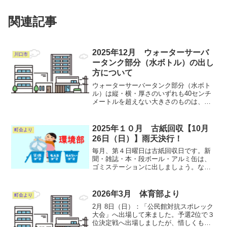
関連記事
2025年12月 ウォーターサーバ
川口市
ータンク部分（水ボトル）の出し
方について
ウォーターサーバータンク部分（水ボト
ル）は縦・横・厚さのいずれも40センチ
メートルを超えない大きさのものは、
PETマークがあるものでも、一般ごみで
お出しください。縦・横・厚さのいずれ
かが40センチメートルを超える大きさの
2025年１０月 古紙回収【10月
町会より
ものは、粗大ごみとな...
26日（日）】雨天決行！
毎月、第４日曜日は古紙回収日です。新
聞・雑誌・本・段ボール・アルミ缶は、
ゴミステーションに出しましょう。な
お、安全を考慮して見える場所に置いて
も構いません。アルミ缶はつぶさずに出
し、又吸い殻や他の物（スチ-ル缶、ペッ
2026年3月 体育部より
町会より
トボトル）は入れないで下...
2月 8日（日）：「公民館対抗スポレック
大会」へ出場して来ました。予選2位で３
位決定戦へ出場しましたが、惜しくも負