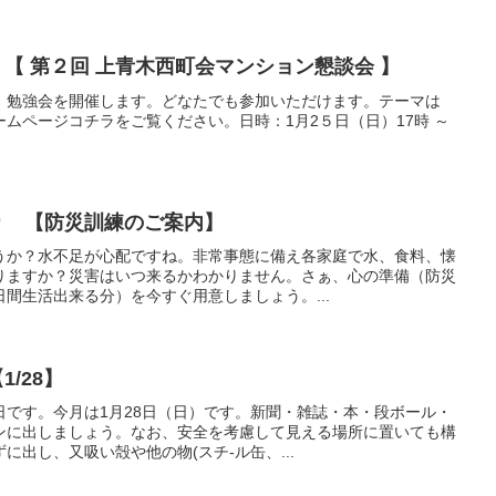
 【 第２回 上青木西町会マンション懇談会 】
、勉強会を開催します。どなたでも参加いただけます。テーマは
ムページコチラをご覧ください。日時：1月2５日（日）17時 ～
より 【防災訓練のご案内】
うか？水不足が心配ですね。非常事態に備え各家庭で水、食料、懐
りますか？災害はいつ来るかわかりません。さぁ、心の準備（防災
間生活出来る分）を今すぐ用意しましょう。...
1/28】
日です。今月は1月28日（日）です。新聞・雑誌・本・段ボール・
ンに出しましょう。なお、安全を考慮して見える場所に置いても構
に出し、又吸い殻や他の物(スチ-ル缶、...