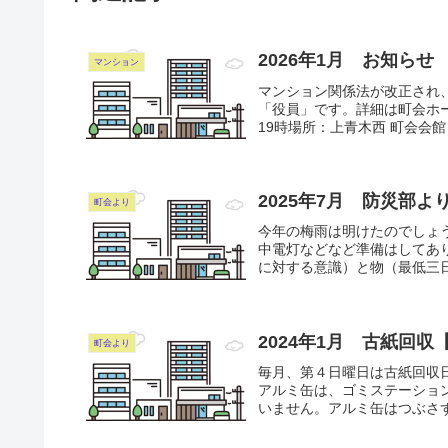
2026年1月 お知らせ
マンション
マンション関係法が改正され
「役員」です。詳細は町会ホー
19時場所：上青木西 町会会館
2025年7月 防災部
町会より
今年の梅雨は明けたのでしょ
中電灯などなど準備はしてあ
に対する意識）と物（最低三日
2024年1月 古紙回収【
町会より
毎月、第４日曜日は古紙回収
アルミ缶は、ゴミステーショ
いません。アルミ缶はつぶさず