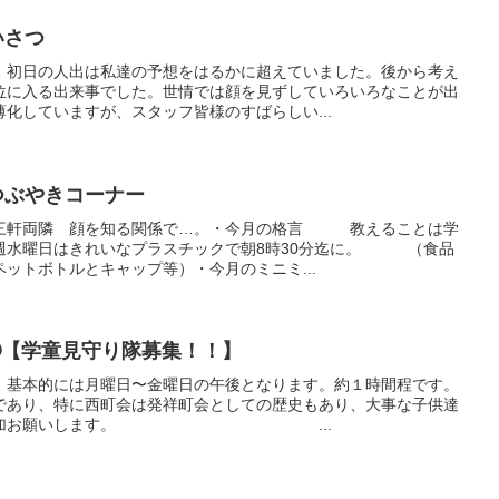
いさつ
、初日の人出は私達の予想をはるかに超えていました。後から考え
位に入る出来事でした。世情では顔を見ずしていろいろなことが出
化していますが、スタッフ皆様のすばらしい...
のつぶやきコーナー
軒両隣 顔を知る関係で…。・今月の格言 教えることは学
水曜日はきれいなプラスチックで朝8時30分迄に。 （食品
ットボトルとキャップ等）・今月のミニミ...
せ➁【学童見守り隊募集！！】
、基本的には月曜日〜金曜日の午後となります。約１時間程です。
であり、特に西町会は発祥町会としての歴史もあり、大事な子供達
ぜひご参加お願いします。 ...