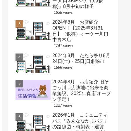
ー 川口SKIPシティ店(仮
称)」8月中旬の様子
1835 views
2024年8月 お店紹介
OPEN！【2025年3月31
日】（仮称）オーケー川口
中青木店
1741 views
2024年8月 たたら祭り8月
24日(土)・25日(日)開催！
1566 views
2024年8月 お店紹介 旧そ
ごう川口店跡地に出来る商
業施設、2025年春 新オープ
ン予定！
1227 views
2026年1月 コミュニティ
バス「みんななかまバス」
の路線図・時刻表・運賃