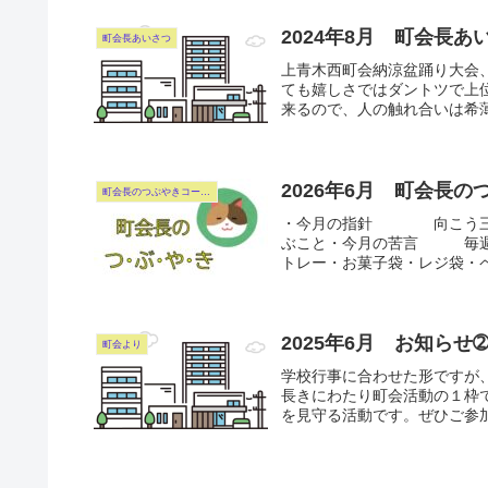
2024年8月 町会長あ
町会長あいさつ
上青木西町会納涼盆踊り大会
ても嬉しさではダントツで上
来るので、人の触れ合いは希薄
2026年6月 町会長
町会長のつぶやきコーナー
・今月の指針 向こう三
ぶこと・今月の苦言 毎週
トレー・お菓子袋・レジ袋・ペ
2025年6月 お知ら
町会より
学校行事に合わせた形ですが
長きにわたり町会活動の１枠
を見守る活動です。