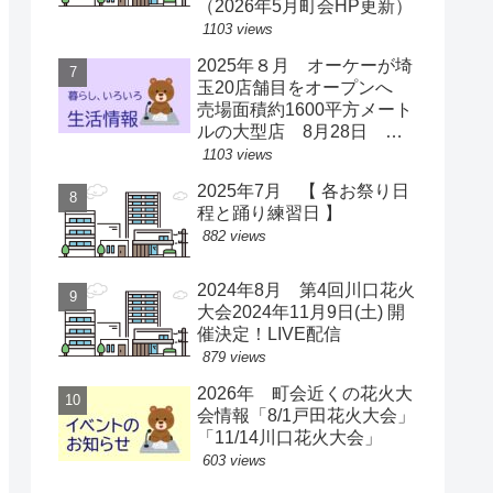
（2026年5月町会HP更新）
1103 views
2025年８月 オーケーが埼
玉20店舗目をオープンへ
売場面積約1600平方メート
ルの大型店 8月28日 ス
ーパー激戦区に【出店情
1103 views
報】
2025年7月 【 各お祭り日
程と踊り練習日 】
882 views
2024年8月 第4回川口花火
大会2024年11月9日(土) 開
催決定！LIVE配信
879 views
2026年 町会近くの花火大
会情報「8/1戸田花火大会」
「11/14川口花火大会」
603 views