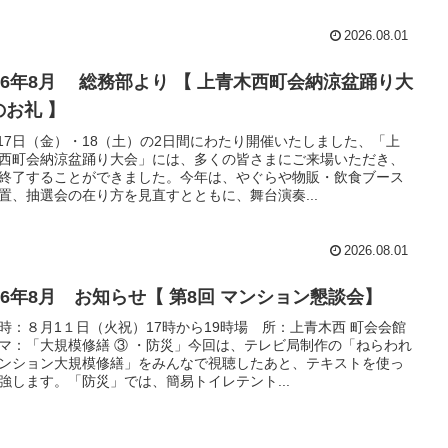
2026.08.01
026年8月 総務部より 【 上青木西町会納涼盆踊り大
のお礼 】
月17日（金）・18（土）の2日間にわたり開催いたしました、「上
西町会納涼盆踊り大会」には、多くの皆さまにご来場いただき、
終了することができました。今年は、やぐらや物販・飲食ブース
置、抽選会の在り方を見直すとともに、舞台演奏...
2026.08.01
026年8月 お知らせ【 第8回 マンション懇談会】
時：８月1１日（火祝）17時から19時場 所：上青木西 町会会館
マ：「大規模修繕 ③ ・防災」今回は、テレビ局制作の「ねらわれ
ンション大規模修繕」をみんなで視聴したあと、テキストを使っ
強します。「防災」では、簡易トイレテント...