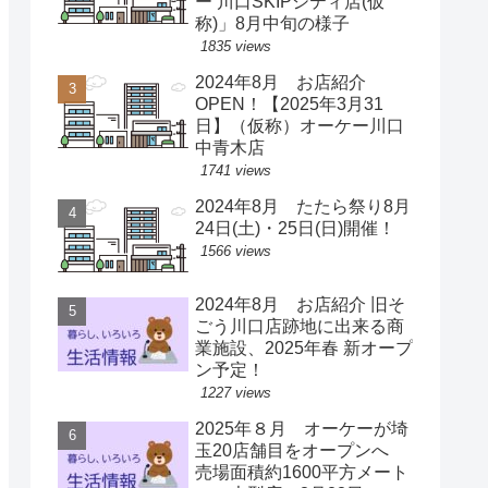
ー 川口SKIPシティ店(仮
称)」8月中旬の様子
1835 views
2024年8月 お店紹介
OPEN！【2025年3月31
日】（仮称）オーケー川口
中青木店
1741 views
2024年8月 たたら祭り8月
24日(土)・25日(日)開催！
1566 views
2024年8月 お店紹介 旧そ
ごう川口店跡地に出来る商
業施設、2025年春 新オープ
ン予定！
1227 views
2025年８月 オーケーが埼
玉20店舗目をオープンへ
売場面積約1600平方メート