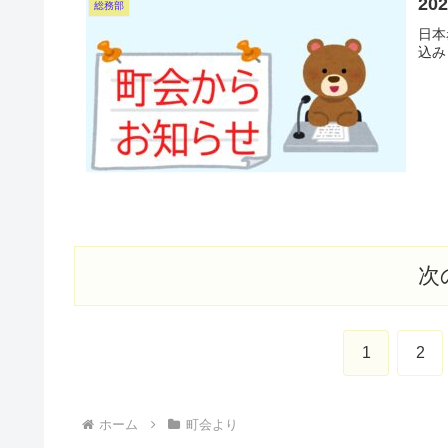
20
総務部
日本
込み
次
1
2
ホーム
町会より