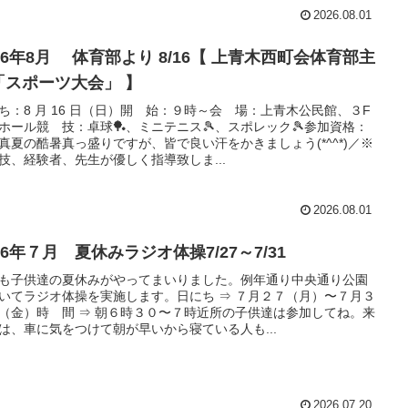
2026.08.01
26年8月 体育部より 8/16【 上青木西町会体育部主
「スポーツ大会」 】
ち：8 月 16 日（日）開 始：９時～会 場：上青木公民館、３F
ホール競 技：卓球🏓、ミニテニス🎾、スポレック🎾参加資格：
真夏の酷暑真っ盛りですが、皆で良い汗をかきましょう(*^^*)／※
技、経験者、先生が優しく指導致しま...
2026.08.01
26年７月 夏休みラジオ体操7/27～7/31
も子供達の夏休みがやってまいりました。例年通り中央通り公園
いてラジオ体操を実施します。日にち ⇒ ７月２７（月）〜７月３
（金）時 間 ⇒ 朝６時３０〜７時近所の子供達は参加してね。来
は、車に気をつけて朝が早いから寝ている人も...
2026.07.20