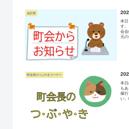
2
会計部
本日
す。
会会
元の
20
町会長のつぶやきコーナー
本日
もあ
催行
い。