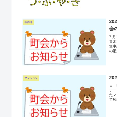
2
総務部
会
7 
青木
無事
の配
2
マンション
日 
テー
たマ
て勉