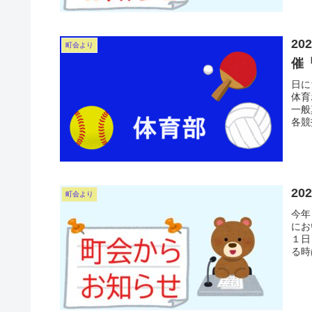
20
町会より
催
日に
体育
一般
各競
20
町会より
今年
にお
１日
る時