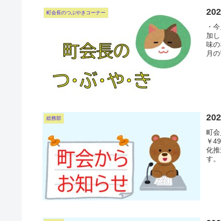
2
町会長のつぶやきコーナー
・今
加
味の
月の
2
総務部
町会
￥4
化推