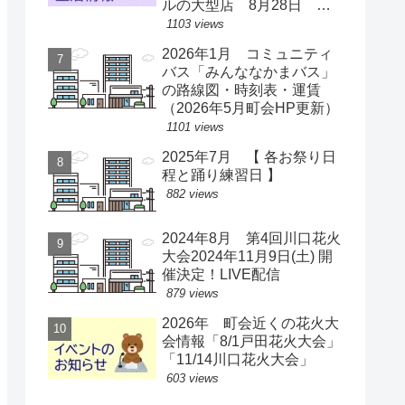
ルの大型店 8月28日 ス
ーパー激戦区に【出店情
1103 views
報】
2026年1月 コミュニティ
バス「みんななかまバス」
の路線図・時刻表・運賃
（2026年5月町会HP更新）
1101 views
2025年7月 【 各お祭り日
程と踊り練習日 】
882 views
2024年8月 第4回川口花火
大会2024年11月9日(土) 開
催決定！LIVE配信
879 views
2026年 町会近くの花火大
会情報「8/1戸田花火大会」
「11/14川口花火大会」
603 views