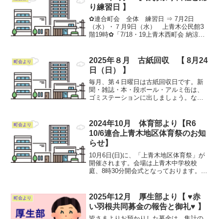
り練習日 】
✿連合町会 全体 練習日 ⇒ 7月2日
（水）・７月9日（水） 上青木公民館3
階19時✿「7/18・19上青木西町会 納涼盆
踊り大会」前夜祭 練習日 ⇒ 7月1７日
（木） 中央通り公園18時30分✿「8/2３
たたら祭り 連合町会〝流し踊り〟」...
2025年８月 古紙回収 【 8月24
町会より
日（日） 】
毎月、第４日曜日は古紙回収日です。新
聞・雑誌・本・段ボール・アルミ缶は、
ゴミステーションに出しましょう。な
お、安全を考慮して見える場所に置いて
も構いません。アルミ缶はつぶさずに出
し、又吸い殻や他の物（スチ-ル缶、ペッ
2024年10月 体育部より【R6
町会より
トボトル）は入れないで下...
10/6連合上青木地区体育祭のお知
らせ】
10月6日(日)に、「上青木地区体育祭」が
開催されます。会場は上青木中学校校
庭、8時30分開会式となっております。ご
家族・ご近所お誘いあわせの上、奮って
ご参加ください。別記 ９月１日(日)に開
催予定でした、「川口市民体育祭中央大
2025年12月 厚生部より【 ♥赤
町会より
会」に西町会...
い羽根共同募金の報告と御礼♥ 】
皆さまよりお預かりした募金は、集計の