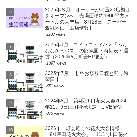
2025年８月 オーケーが埼玉20店舗目
をオープンへ 売場面積約1600平方メ
ートルの大型店 8月28日 スーパー
激戦区に【出店情報】
1102 views
2026年1月 コミュニティバス「みん
ななかまバス」の路線図・時刻表・運
賃（2026年5月町会HP更新）
1097 views
2025年7月 【 各お祭り日程と踊り練
習日 】
881 views
2024年8月 第4回川口花火大会2024
年11月9日(土) 開催決定！LIVE配信
878 views
2026年 町会近くの花火大会情報
「8/1戸田花火大会」「11/14川口花火