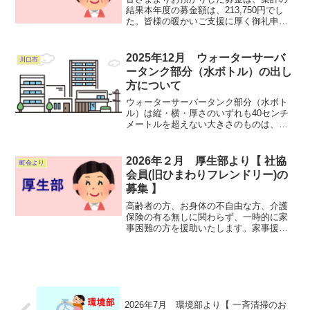
結果本年度の募金額は、213,750円でし
た。皆様の暖かいご支援に厚く御礼申し
上げます。★高齢者世帯調査のお礼★こ
の調査は、地区民生児童委員が担当して
おります。一斉調査は、終わりました
2025年12月 ウォーターサーバ
川口市
が、ご相談・お困り事...
ータンク部分（水ボトル）の出し
方について
ウォーターサーバータンク部分（水ボト
ル）は縦・横・厚さのいずれも40センチ
メートルを超えない大きさのものは、
PETマークがあるものでも、一般ごみで
お出しください。縦・横・厚さのいずれ
かが40センチメートルを超える大きさの
2026年２月 厚生部より【 社協
町会より
ものは、粗大ごみとな...
会員(旧ひまわりフレンドリー)の
募集 】
高齢者の方、お身体の不自由な方、介護
保険の有る無しに関わらず、一時的に家
事困難の方を援助いたします。家事援
助、ちょこっと困りごとサポート、車椅
子や福祉車両の貸し出しサービス、ボラ
ンティア活動や市民団体等による地域福
祉活動の助成金などに使用さ...
2026年7月 環境部より【 一斉清掃のお