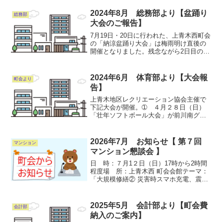
６まで受付出来ますので参加可能な方は
是非お申し込みください。災害はいつ来
2024年8月 総務部より【盆踊り
総務部
るかわか...
大会のご報告】
7月19日・20日に行われた、上青木西町会
の「納涼盆踊り大会」は梅雨明け直後の
開催となりました。残念ながら2日目の
「さくら太鼓」様の演奏直後、雷雨に見
舞われ、続けることが困難なため中止と
しました。 ただし、初日から予想を超え
2024年6月 体育部より【大会報
町会より
た多くの方が来場...
告】
上青木地区レクリエーション協会主催で
下記大会が開催。➀ ４月２８日（日）
「壮年ソフトボール大会」が前川南グラ
ンドで開催され上青木西町会は“３位”でし
た。➁ ５月１９日（日）「婦人バレー
ボール大会」が川口体育武道センターで
2026年7月 お知らせ【 第７回
マンション
開催され上青木西町会...
マンション懇談会 】
日 時：７月1２日（日）17時から2時間
程度場 所：上青木西 町会会館テーマ：
「大規模修繕② 災害時スマホ充電、震感
ブレーカーについて」前回のテーマは
「大規模修繕」でした。ちょうど大規模
修繕での「談合」が報道されたことか
2025年5月 会計部より【町会費
会計部
ら、基本的なことを勉...
納入のご案内】