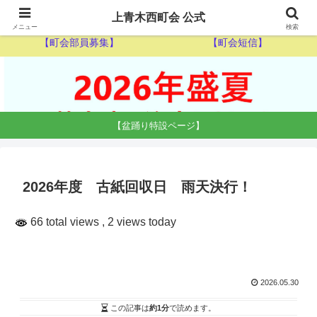
【ゴミ収集カレンダー】
【休日当番医】
上青木西町会 公式
メニュー
検索
【町会部員募集】
【町会短信】
【盆踊り特設ページ】
2026年度 古紙回収日 雨天決行！
66 total views
, 2 views today
2026.05.30
この記事は
約1分
で読めます。