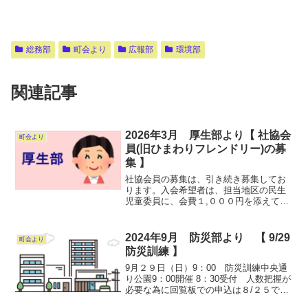
総務部
町会より
広報部
環境部
関連記事
2026年3月 厚生部より【 社協会
町会より
員(旧ひまわりフレンドリー)の募
集 】
社協会員の募集は、引き続き募集してお
ります。入会希望者は、担当地区の民生
児童委員に、会費１,０００円を添えて申
し込み下さ
い。
厚生部長
2024年9月 防災部より 【 9/29
町会より
防災訓練 】
9月２９日（日）9：00 防災訓練中央通
り公園9：00開催 8：30受付 人数把握が
必要な為に回覧板での申込は８/２５で終
了しております。ホームページでは、９/