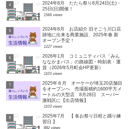
2024年8月 たたら祭り8月24日(土)・
25日(日)開催！
1566 views
2024年8月 お店紹介 旧そごう川口店
跡地に出来る商業施設、2025年春 新
オープン予定！
1227 views
2026年1月 コミュニティバス「みん
ななかまバス」の路線図・時刻表・運
賃（2026年5月町会HP更新）
1103 views
2025年８月 オーケーが埼玉20店舗目
をオープンへ 売場面積約1600平方メ
ートルの大型店 8月28日 スーパー
激戦区に【出店情報】
1103 views
2025年7月 【 各お祭り日程と踊り練
習日 】
882 views