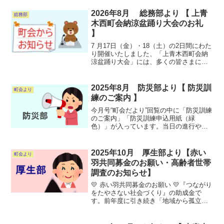
支えています。川口市の条例で、町会へ
の協力は定められています。ダウンロー
2026年8月 総務部より 【 上青
総務部
ドページからダウンロ...
木西町会納涼盆踊り大会のお礼
】
7 月17日（金）・18（土）の2日間にわた
り開催いたしました、「上青木西町会納
涼盆踊り大会」には、多くの皆さまにご
来場いただき、無事終了することができ
ました。今年は、やぐらや物販・飲食ブ
ースの配置、抽選会の在り方を見直すと
2025年8月 防災部より【 防災訓
町会より
ともに、舞台演奏...
練のご案内 】
今月号“町会だより”回覧の中に「防災訓練
のご案内」「防災訓練申込用紙（緑
色）」が入っています。当日の進行や、
お土産の準備がありますので参加希望の
方は、申込用紙に参加者全員の氏名を記
入提出お願いします。災害はいつ来るか
2025年10月 厚生部より【赤い
町会より
わかりません備えましょう...
羽共同募金のお願い・高齢者世帯
調査のお知らせ】
💛 赤い羽共同募金のお願い 💛『つながり
をたやさない社会づくり』の助成金で
す。前年度に引き続き「地域から孤立を
なくす」と共に助け合う『共助の精神』
です。昨年度は西町会の募金額は、