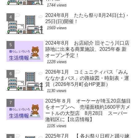
1744 views
2024年8月 たたら祭り8月24日(土)・
25日(日)開催！
1569 views
2024年8月 お店紹介 旧そごう川口店
跡地に出来る商業施設、2025年春 新
オープン予定！
1228 views
2026年1月 コミュニティバス「みん
ななかまバス」の路線図・時刻表・運
賃（2026年5月町会HP更新）
1130 views
2025年８月 オーケーが埼玉20店舗目
をオープンへ 売場面積約1600平方メ
ートルの大型店 8月28日 スーパー
激戦区に【出店情報】
1105 views
2025年7月 【 各お祭り日程と踊り練