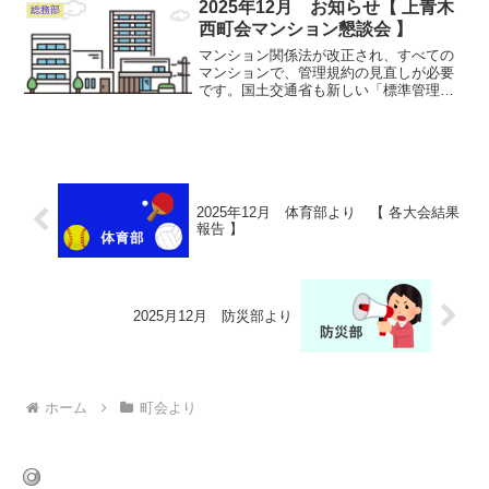
237,796円のご協力を戴きました。お預か
2025年12月 お知らせ【 上青木
総務部
りした募金は、防災...
西町会マンション懇談会 】
マンション関係法が改正され、すべての
マンションで、管理規約の見直しが必要
です。国土交通省も新しい「標準管理規
約」を公開しました。下記日程で、この
標準管理規約の勉強会を開催します。ど
なたも参加いただけます。日時：12月21
日（日）17時 ～ ...
2025年12月 体育部より 【 各大会結果
報告 】
2025月12月 防災部より
ホーム
町会より