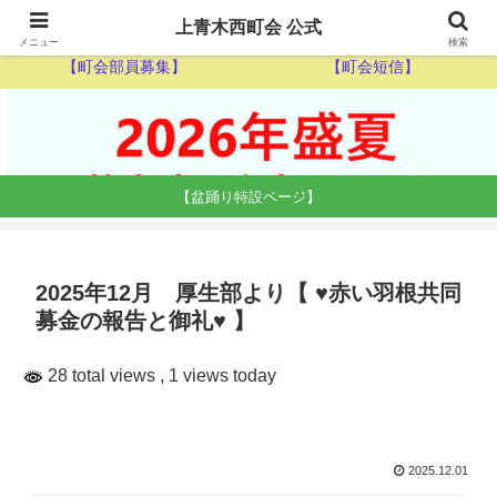
【ゴミ収集カレンダー】
【休日当番医】
上青木西町会 公式
メニュー
検索
【町会部員募集】
【町会短信】
【盆踊り特設ページ】
2025年12月 厚生部より【 ♥赤い羽根共同
募金の報告と御礼♥ 】
28 total views
, 1 views today
2025.12.01