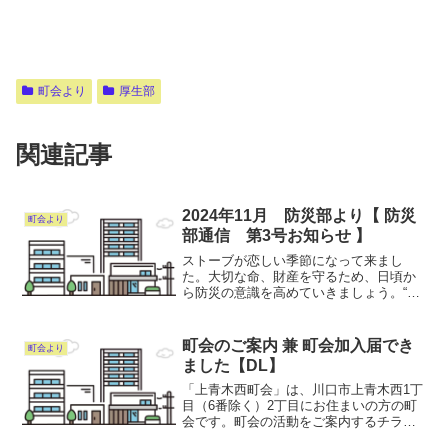
町会より
厚生部
関連記事
2024年11月 防災部より【 防災
町会より
部通信 第3号お知らせ 】
ストーブが恋しい季節になって来まし
た。大切な命、財産を守るため、日頃か
ら防災の意識を高めていきましょう。“防
災通信第３号”発行しました。ご覧くださ
い。防災通信第３号はコチラ
町会のご案内 兼 町会加入届でき
町会より
ました【DL】
「上青木西町会」は、川口市上青木西1丁
目（6番除く）2丁目にお住まいの方の町
会です。町会の活動をご案内するチラシ
ができました。町会はあなたの暮らしを