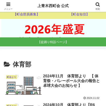
【ゴミ収集カレンダー】
【休日当番医】
上青木西町会 公式
メニュー
検索
【町会部員募集】
【町会短信】
【盆踊り特設ページ】
体育部
2024年11月 体育部より 【 体
町会より
育祭・バレーボール大会の報告と
卓球大会のお知らせ 】
2024.11.02
2024年10月 体育部より【R6