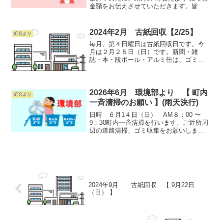
金額をお伝えさせていただきます。皆様
の暖かいご支援に厚く御礼申し上げま
す。 ＊ご協力ありがとうございました＊
2024年2月 古紙回収【2/25】
町会より
毎月、第４日曜日は古紙回収日です。今
月は２月２５日（日）です。新聞・雑
誌・本・段ボール・アルミ缶は、ゴミス
テーションに出しましょう。なお、安全
を考慮して見える場所に置いても構いま
せん。アルミ缶はつぶさずに出し、又吸
い殻や他の物（スチ-ル缶、...
2026年6月 環境部より 【 町内
町会より
一斉清掃のお願い 】(雨天決行)
日時 ６月1４日（日） AM８：00 〜
9：30町内一斉清掃を行います。ご近所周
辺の道路清掃、ゴミ収集をお願いしま
す。粗大ごみ（１辺40cm以上）は収集し
ません。ゴミ袋は環境部員が当日配布し
ます。尚、ゴミは各自お持ち帰りくださ
い。また、清...
2024年9月 古紙回収 【 9月22日
（日） 】