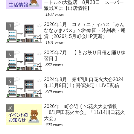
ートルの大型店 8月28日 スーパー
激戦区に【出店情報】
1103 views
2026年1月 コミュニティバス「みん
ななかまバス」の路線図・時刻表・運
賃（2026年5月町会HP更新）
1101 views
2025年7月 【 各お祭り日程と踊り練
習日 】
882 views
2024年8月 第4回川口花火大会2024
年11月9日(土) 開催決定！LIVE配信
879 views
2026年 町会近くの花火大会情報
「8/1戸田花火大会」「11/14川口花火
大会」
603 views