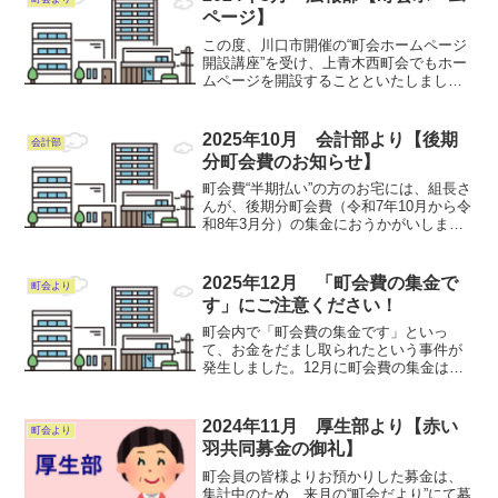
ページ】
この度、川口市開催の“町会ホームページ
開設講座”を受け、上青木西町会でもホー
ムページを開設することといたしまし
た。近年デジタル化が一気に進み、パソ
コンのみならずスマホでも簡単に閲覧で
きるようQRコードも作成しました。町会
2025年10月 会計部より【後期
会計部
へお住まいの皆様に向...
分町会費のお知らせ】
町会費“半期払い”の方のお宅には、組長さ
んが、後期分町会費（令和7年10月から令
和8年3月分）の集金におうかがいしま
す。2,100円です。よろしくお願いしま
す。 会計部長
2025年12月 「町会費の集金で
町会より
す」にご注意ください！
町会内で「町会費の集金です」といっ
て、お金をだまし取られたという事件が
発生しました。12月に町会費の集金は行
っておりません。ご注意ください。町会
費の集金に際しては、必ず｢領収票」を発
行しております。
2024年11月 厚生部より【赤い
町会より
羽共同募金の御礼】
町会員の皆様よりお預かりした募金は、
集計中のため、来月の“町会だより”にて募