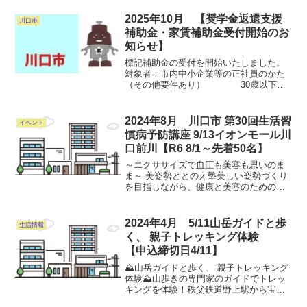
(火)9：30～9月3日(火)12：00。中学生以
下は保護者同伴。天候不良時は開催中
2025年10月 【奨学金返還支援
川口市
止。...
補助金・家賃補助金受付開始のお
知らせ】
標記補助金の受付を開始いたしました。
対象者：市内中小企業等の正社員のかた
（その他要件あり） 30歳以下の
かた（令和7年4月1日現在）金 額：一月
あたり最大1万円（年額12万円）対象期
間：令和6年10月1日～令和7年9月30日の
2024年8月 川口市 第30回生活習
イベント
1年間の...
慣病予防講座 9/13イオンモール川
口前川【R6 8/1～先着50名】
～エクササイズで血圧も美容も思いのま
ま～ 美姿勢ととのえ塾美しい姿勢づくり
を目指しながら、健康と美容のためのエ
クササイズを実践します。生活習慣病に
ついて一緒に勉強しながら、健康的なか
らだづくりをしませんか？〇日時：令和6
2024年4月 5/11山岳ガイドと歩
生活情報
年9月13日(金曜日...
く、 親子トレッキング体験
【申込締切日4/11】
⛰山岳ガイドと歩く、 親子トレッキング
体験⛰山歩きの専門家のガイドでトレッ
キングを体験！秩父鉄道野上駅から宝登
山山頂を目指す約7㎞、高低差360mのハ