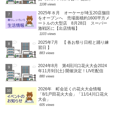
1108 views
2025年８月 オーケーが埼玉20店舗目
をオープンへ 売場面積約1600平方メ
ートルの大型店 8月28日 スーパー
激戦区に【出店情報】
1103 views
2025年7月 【 各お祭り日程と踊り練
習日 】
883 views
2024年8月 第4回川口花火大会2024
年11月9日(土) 開催決定！LIVE配信
880 views
2026年 町会近くの花火大会情報
「8/1戸田花火大会」「11/14川口花火
大会」
605 views