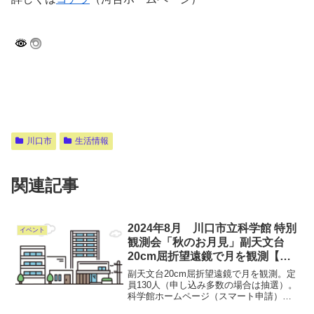
川口市
生活情報
関連記事
2024年8月 川口市立科学館 特別
イベント
観測会「秋のお月見」副天文台
20cm屈折望遠鏡で月を観測【R6
9/14 定員130名 参加費無料】
副天文台20cm屈折望遠鏡で月を観測。定
員130人（申し込み多数の場合は抽選）。
科学館ホームページ（スマート申請）で
要事前申し込み。申込期間は8月20日