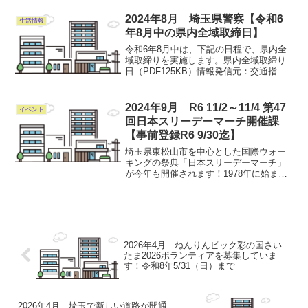
イキングコースを歩きます🚶🏻📍開催
日：5/11(土)📍対象者：小中学生とその保
2024年8月 埼玉県警察【令和6
生活情報
護者※申込締...
年8月中の県内全域取締日】
令和6年8月中は、下記の日程で、県内全
域取締りを実施します。県内全域取締り
日（PDF125KB）情報発信元：交通指導
課 電話：048-832-0110(代表)
2024年9月 R6 11/2～11/4 第47
イベント
回日本スリーデーマーチ開催課
【事前登録R6 9/30迄】
埼玉県東松山市を中心とした国際ウォー
キングの祭典「日本スリーデーマーチ」
が今年も開催されます！1978年に始ま
り、今では日本各地、世界各国・各地域
からウォーカーが集まる世界で2番目の規
模を誇る大会へと成長しています。各自
の体力にあったメニュ...
2026年4月 ねんりんピック彩の国さい
たま2026ボランティアを募集していま
す！令和8年5/31（日）まで
2026年4月 埼玉で新しい道路が開通…