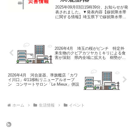
2025年09月03日15時39分、お知らせが発
表されました。▼発表内容【線状降水帯
に関する情報】埼玉県下で線状降水帯に
関する情報が発表されました。大雨と雷
及び突風に関する埼玉県気象情報 第6号
2025年09月03日15時38分 熊谷地方気...
2026年4月 埼玉の桜がピンチ 特定外
来生物のクビアカツヤカミキリによる食
害が深刻 県内全域に拡大も 樹勢が衰
えたり、枯れてしまう木が増 自治体な
どは対策に苦慮
2026年4月 河合楽器、準旗艦店「カワ
イ川口」4/11移転リニューアルオープ
ン コンサートサロン「Le Mieux」併設
ホーム
生活情報
イベント