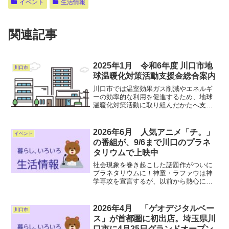
イベント
生活情報
関連記事
2025年1月 令和6年度 川口市地
川口市
球温暖化対策活動支援金総合案内
川口市では温室効果ガス削減やエネルギ
ーの効率的な利用を促進するため、地球
温暖化対策活動に取り組んだかたへ支援
金を交付します。令和6年5月7日（火曜
日）から予算が終了するまで詳しくはコ
チラ
2026年6月 人気アニメ「チ。」
イベント
の番組が、9/6まで川口のプラネ
タリウムで上映中
社会現象を巻き起こした話題作がついに
プラネタリウムに！神童・ラファウは神
学専攻を宣言するが、以前から熱心に打
ち込んでいる天文への情熱を捨てられず
にいた。ある日、彼はフベルトという謎
めいた学者と出会う。異端思想に基づく
2026年4月 「ゲオデジタルベー
川口市
禁忌に触れ、投獄されてい...
ス」が首都圏に初出店。埼玉県川
口市に4月25日グランドオープン