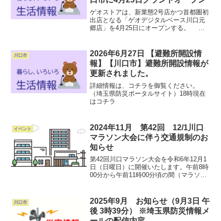
ゲオストアは、新業態2号店かつ首都圏初
出店となる「ゲオデジタルベース川口元
郷店」を4月25日にオープンする。
「ゲオデジタルベース」は、スマホやゲ
ーム、PC、カメラ、リテール家電といっ
たあらゆるデジタル製品の販売・買取
2026年6月27日 【避難所開設情
川口市
に、修理、設定相談、...
報】【川口市】避難所開設情報が
更新されました。
詳細情報は、コチラを御覧ください。
（埼玉県防災ポータルサイト）18時現在
はコチラ
2024年11月 第42回 12/1川口
イベント
マラソン大会に伴う交通規制のお
知らせ
第42回川口マラソン大会を令和6年12月1
日（日曜日）に開催いたします。午前8時
00分から午前11時00分頃の間（マラソン
大会終了まで）は、交通規制を行いま
す。ご迷惑をおかけいたしますが、ご理
解とご協力をお願いいたします。第42回
2025年9月 お知らせ（9月3日 午
川口市
川口マラソ...
後 3時39分） ※埼玉県防災情報メ
ールの配信内容