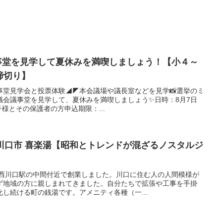
議事堂を見学して夏休みを満喫しましょう！【小４～
締切り】
˗◥◣議事堂見学会と投票体験◢◤本会議場や議長室などを見学📸選挙のミ
議会議事堂を見学して、夏休みを満喫しましょう✨日時：8月7日
子様とその保護者の方申込期限：...
介 川口市 喜楽湯【昭和とトレンドが混ざるノスタルジ
と西川口駅の中間付近で創業しました。川口に住む人の人間模様が
ず地域の方に親しまれてきました。自分たちで拡張や工事を手掛
し続ける町の銭湯です。アメニティ各種（一...