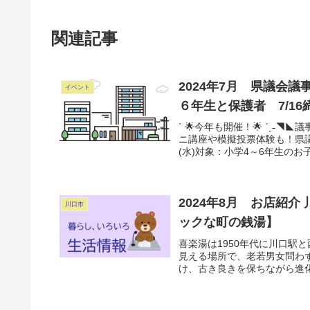
関連記事
2024年7月 県議会
イベント
６年生と保護者 7/16
ˋ 🌟今年も開催！🌟 ˊˎ
ニ講座や模擬投票体験も！県
(水)対象：小学4～6年生のお
2024年8月 お店紹
川口市
ックな町の銭湯】
喜楽湯は1950年代に川口駅
見える場所で、老若男女問わ
け、古き良きを保ちながら進化