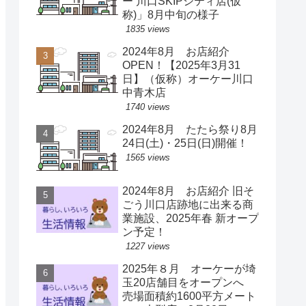
ー 川口SKIPシティ店(仮
称)」8月中旬の様子
1835 views
2024年8月 お店紹介
OPEN！【2025年3月31
日】（仮称）オーケー川口
中青木店
1740 views
2024年8月 たたら祭り8月
24日(土)・25日(日)開催！
1565 views
2024年8月 お店紹介 旧そ
ごう川口店跡地に出来る商
業施設、2025年春 新オープ
ン予定！
1227 views
2025年８月 オーケーが埼
玉20店舗目をオープンへ
売場面積約1600平方メート