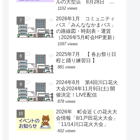
ルの大型店 8月28日 ス
ーパー激戦区に【出店情
1102 views
報】
2026年1月 コミュニティ
バス「みんななかまバス」
の路線図・時刻表・運賃
（2026年5月町会HP更新）
1097 views
2025年7月 【 各お祭り日
程と踊り練習日 】
881 views
2024年8月 第4回川口花火
大会2024年11月9日(土) 開
催決定！LIVE配信
878 views
2026年 町会近くの花火大
会情報「8/1戸田花火大会」
「11/14川口花火大会」
602 views