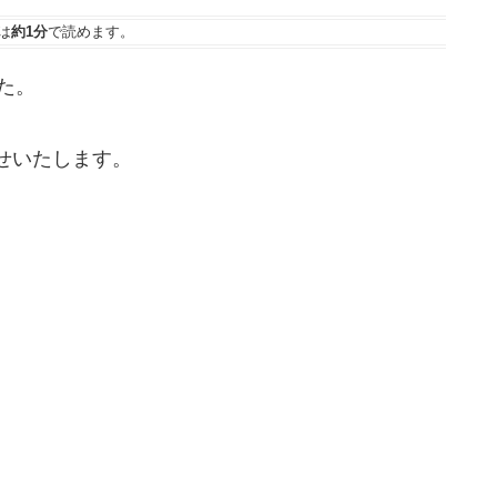
は
約1分
で読めます。
た。
せいたします。