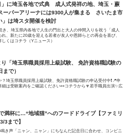
の日」に埼玉各地で式典 成人式発祥の地、埼玉・蕨
スーパーアリーナには9300人が集まる さいたま市
い」は埼スタ開催を検討
に続き、埼玉県内各地で人生の門出と大人の仲間入りを祝う「成人
われ、新たに20歳を迎える若者が友人や恩師らとの再会を喜び、
詳しくはコチラ（Yニュース）
庁より「埼玉県職員採用上級試験、 免許資格職試験の
日まで）
？埼玉県職員採用上級試験、免許資格職試験の申込受付中❗📍申
🔽詳細は受験案内をご確認ください👀コチラから🔽若手職員出演✨広
3日で満杯に…“地域猫”へのフードドライブ【ファミリ
3/3まで】
コの鳴き声「ニャン、ニャン」にちなんだ記念日に合わせ、コンビニ