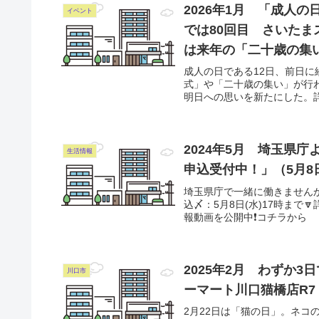
2026年1月 「成人
イベント
では80回目 さいたま
は来年の「二十歳の集
成人の日である12日、前日
式」や「二十歳の集い」が行
明日への思いを新たにした。
2024年5月 埼玉県
生活情報
申込受付中！」（5月8
埼玉県庁で一緒に働きませんか
込〆：5月8日(水)17時まで
報動画を公開中❗コチラから
2025年2月 わずか
川口市
ーマート川口猫橋店R7 
2月22日は「猫の日」。ネ