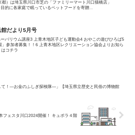
京都）は埼玉県川口市芝の「ファミリーマート川口猫橋店」
を目的に各家庭で眠っているペットフードを寄贈...
民館だより5月号
ハーバリウム講座3 上青木地区子ども運動会4 おやこの遊びひろば5
園」参加者募集！！6 上青木地区レクリエーション協会よりお知ら
くはコチラ
出して！―お金のふしぎ探検隊―」【埼玉県立歴史と民俗の博物館
回絵本フェスタ川口2024開催！ キュポラ４階