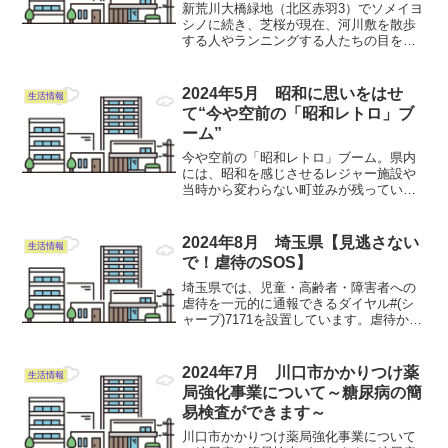
新荒川大橋緑地（北区赤羽3）でソメイヨ
シノに続き、芝桜が現在、河川敷を散歩
する人やランニングする人たちの目を楽
しませている。 同緑地の芝桜は、北区
が荒川河川敷に季節感あふれる彩り豊か
な景観を創出することを目指し、
2024年5月 昭和に思いをはせ
生活情報
2010（平成22）年と20...
て“今や空前の「昭和レトロ」ブ
ーム”
今や空前の「昭和レトロ」ブーム。県内
には、昭和を感じさせるレジャー施設や
当時から変わらない町並みが残っている
場所も。懐かしい、だけど新しい。昭和
に思いを巡らせて、当時の世界に浸って
みませんか？「聖火台（炬火台）はメイ
2024年8月 埼玉県【見逃さない
生活情報
ド・イン・川口」東京オリ...
で！虐待のSOS】
埼玉県では、児童・高齢者・障害者への
虐待を一元的に通報できるダイヤル#(シ
ャープ)7171を設置しています。虐待かも
しれないと思ったら、迷わず電話でご相
談ください。📞電話番号：#7171 また
は0120-80-7171⬇️埼玉県虐待通報ダ...
2024年7月 川口市かかりつけ薬
生活情報
局強化事業について～糖尿病の簡
易検査ができます～
川口市かかりつけ薬局強化事業について