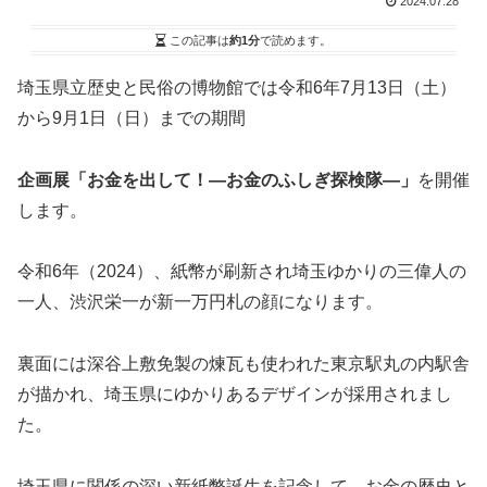
2024.07.28
この記事は
約1分
で読めます。
埼玉県立歴史と民俗の博物館では令和6年7月13日（土）
から9月1日（日）までの期間
企画展「お金を出して！―お金のふしぎ探検隊―」
を開催
します。
令和6年（2024）、紙幣が刷新され埼玉ゆかりの三偉人の
一人、渋沢栄一が新一万円札の顔になります。
裏面には深谷上敷免製の煉瓦も使われた東京駅丸の内駅舎
が描かれ、埼玉県にゆかりあるデザインが採用されまし
た。
埼玉県に関係の深い新紙幣誕生を記念して、お金の歴史と