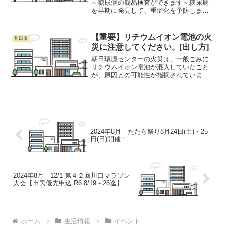
～糖尿病の簡易検査ができます～糖尿病
を早期に発見して、重症化を予防しまし
ょう。日時：令和7年3月31日(月)まで対
象：市内在住で30歳以上の方(今年度30歳
になるかたも含む）内容：糖尿病簡易検
【重要】リチウムイオン電池の火
川口市
査(ヘモグロ...
災に注意してください。[出し方]
朝日環境センターの火災は、一般ごみに
リチウムイオン電池が混入していたこと
が、原因との可能性が指摘されていま
す。リチウムイオン電池は、充電式の小
型機器に使われています。「加熱式タバ
コ吸引器」「携帯扇風機」なども該当し
ます。一般ごみに混入せず「...
2024年8月 たたら祭り8月24日(土)・25
日(日)開催！
2024年8月 12/1 第４２回川口マラソン
大会【市民優先申込 R6 8/19～26迄】
ホーム
生活情報
イベント