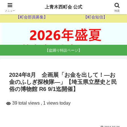
【ゴミ収集カレンダー】
【休日当番医】
上青木西町会 公式
メニュー
検索
【町会部員募集】
【町会短信】
【盆踊り特設ページ】
2024年8月 企画展「お金を出して！―お
金のふしぎ探検隊―」【埼玉県立歴史と民
俗の博物館 R6 9/1迄開催】
39 total views
, 1 views today