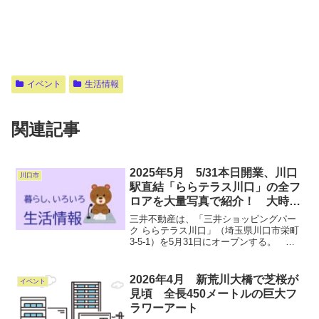
イベント
生活情報
関連記事
2025年5月 5/31本日開業、川口
川口市
駅直結「ららテラス川口」の全フ
ロアを大量写真で紹介！ 大時計
などそごう川口の面影も
三井不動産は、「三井ショッピングパー
ク ららテラス川口」（埼玉県川口市栄町
3-5-1）を5月31日にオープンする。 ら
らテラス川口は、2021年2月に閉店した
「そごう川口店のレガシーを継承しつ
つ、内装および一部外装をリニューアル
2026年4月 新荒川大橋で芝桜が
イベント
したライフス...
見頃 全長450メートルの巨大フ
ラワーアート