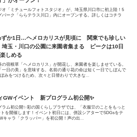
オ」がオープン！
ジオ「ミチュールフォトスタジオ」が、埼玉県川口市に初上陸！5
グパーク「ららテラス川口」内にオープンする。詳しくはコチラ
はわずか1日…ヘメロカリスが見頃に 関東でも珍しい
競演 埼玉・川口の公園に来園者集まる ピークは10日
間楽しめる
科の宿根草「ヘメロカリス」が開花し、来園者を楽しませている。
「一日の美」を意味する。名前の通り花の命は短く一日でしぼんで
ぼみをつけるため、次々と日替わりで大きな...
シティGWイベント 新プログラム初公開✨
グラム初公開✨彩の国くらしプラザでは、「衣服👚のことをもっと
トを開催します！イベント初日には、併設シアターでSDGsをテ
Wキャラ「クラッパー」を初公開！声の出...