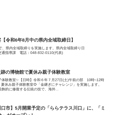
警察【令和6年8月中の県内全域取締日】
程で、県内全域取締りを実施します。県内全域取締り日
通指導課 電話：048-832-0110(代表)
嵐山史跡の博物館で夏休み親子体験教室
体験教室✨【日時】令和６年７月27日(土)午前の部 10時~12時
 夏休み親子体験教室🌻「金継ぎにチャレンジ」を実施します。
飾的に修復する伝統の技で、海外...
県川口市】5月開業予定の「ららテラス川口」に、「ミ