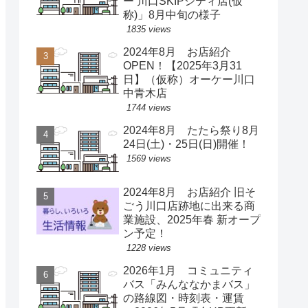
ー 川口SKIPシティ店(仮
称)」8月中旬の様子
1835 views
2024年8月 お店紹介
OPEN！【2025年3月31
日】（仮称）オーケー川口
中青木店
1744 views
2024年8月 たたら祭り8月
24日(土)・25日(日)開催！
1569 views
2024年8月 お店紹介 旧そ
ごう川口店跡地に出来る商
業施設、2025年春 新オープ
ン予定！
1228 views
2026年1月 コミュニティ
バス「みんななかまバス」
の路線図・時刻表・運賃