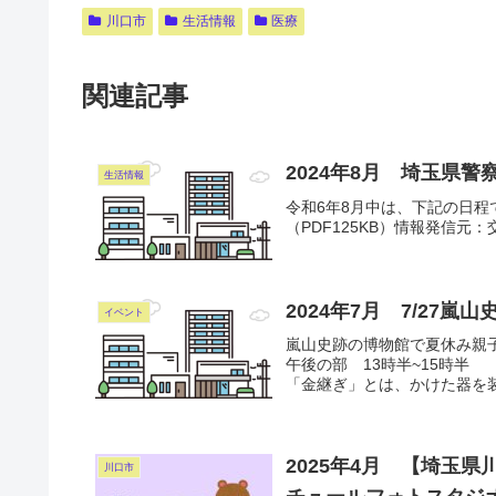
川口市
生活情報
医療
関連記事
2024年8月 埼玉県
生活情報
令和6年8月中は、下記の日
（PDF125KB）情報発信元：交
2024年7月 7/27
イベント
嵐山史跡の博物館で夏休み親子
午後の部 13時半~15時半
「金継ぎ」とは、かけた器を装
2025年4月 【埼玉
川口市