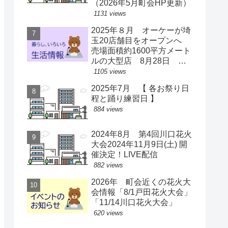
（2026年5月町会HP更新）
1131 views
2025年８月 オーケーが埼
玉20店舗目をオープンへ
売場面積約1600平方メート
ルの大型店 8月28日 ス
ーパー激戦区に【出店情
1105 views
報】
2025年7月 【 各お祭り日
程と踊り練習日 】
884 views
2024年8月 第4回川口花火
大会2024年11月9日(土) 開
催決定！LIVE配信
882 views
2026年 町会近くの花火大
会情報「8/1戸田花火大会」
「11/14川口花火大会」
620 views