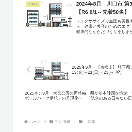
2024年8月 川口市 
イベント
【R6 8/1～先着50名】
～エクササイズで血圧も美容
ら、健康と美容のためのエク
健康的なからだづくりをしません
2025年9月 【東松山】 埼玉県
19(金)～21(日)・23(火･祝)
2025ネン9月 大宮公園の再整備、県が基本計画を策定
ボールパーク構想」の具現化へ 「試合のある日もない日
ホーム
生活情報
川口市