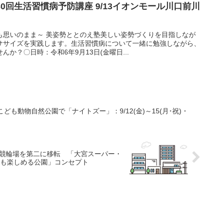
第30回生活習慣病予防講座 9/13イオンモール川口前川
も思いのまま～ 美姿勢ととのえ塾美しい姿勢づくりを目指しなが
ササイズを実践します。生活習慣病について一緒に勉強しながら、
か？〇日時：令和6年9月13日(金曜日...
こども動物自然公園で「ナイトズー」：9/12(金)～15(月･祝)・
 競輪場を第二に移転 「大宮スーパー・
も楽しめる公園」コンセプト