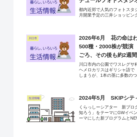
チュールフォトスタジ
都内近郊で人気のフォトスタ
月開業予定の三井ショッピン
2026年6月 花の命
川口市
500種・2000株が
ごろ、その後も約2週
川口市内の公園でワスレグサ
ヘメロカリスはギリシャ語で
しまうが、1本の茎に多数のつ
2024年5月 SKIP
生活情報
くらっしーシアター 新プロ
知ろう」をテーマにGWイベン
ーマにした新プログラムとNE