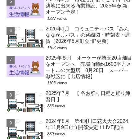
跡地に出来る商業施設、2025年春 新
オープン予定！
1227 views
2026年1月 コミュニティバス「みん
ななかまバス」の路線図・時刻表・運
賃（2026年5月町会HP更新）
1108 views
2025年８月 オーケーが埼玉20店舗目
をオープンへ 売場面積約1600平方メ
ートルの大型店 8月28日 スーパー
激戦区に【出店情報】
1103 views
2025年7月 【 各お祭り日程と踊り練
習日 】
883 views
2024年8月 第4回川口花火大会2024
年11月9日(土) 開催決定！LIVE配信
880 views