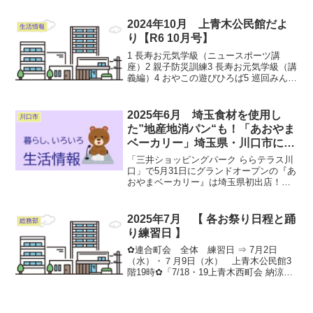
6 地区壮年ソフトボール大会結果7 上青木
公民館地区青少年育成協議会よりお知ら
2024年10月 上青木公民館だよ
生活情報
せ詳...
り【R6 10月号】
1 長寿お元気学級（ニュースポーツ講
座）2 親子防災訓練3 長寿お元気学級（講
義編）4 おやこの遊びひろば5 巡回みんな
の保健室～成人健康相談～（予約制）6
「糖尿病の早期発見はかかりつけ薬局
で！」7 笑いヨガ8 市民体育祭中央大会の
2025年6月 埼玉食材を使用し
川口市
中止に...
た”地産地消パン“も！「あおやま
ベーカリー」埼玉県・川口市にオ
ープン
「三井ショッピングパーク ららテラス川
口」で5月31日にグランドオープンの『あ
おやまベーカリー』は埼玉県初出店！同
店では、“東京・青山”の都会でありながら
シンプルなライフスタイルを思わせる、
素材を生かしたパンの数々が用意されま
2025年7月 【 各お祭り日程と踊
総務部
す。詳しくはコ...
り練習日 】
✿連合町会 全体 練習日 ⇒ 7月2日
（水）・７月9日（水） 上青木公民館3
階19時✿「7/18・19上青木西町会 納涼盆
踊り大会」前夜祭 練習日 ⇒ 7月1７日
（木） 中央通り公園18時30分✿「8/2３
たたら祭り 連合町会〝流し踊り〟」...