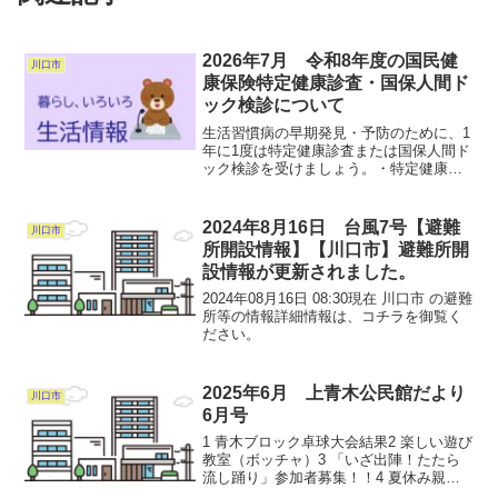
2026年7月 令和8年度の国民健
川口市
康保険特定健康診査・国保人間ド
ック検診について
生活習慣病の早期発見・予防のために、1
年に1度は特定健康診査または国保人間ド
ック検診を受けましょう。・特定健康診
査または国保人間ドック検診いずれか年
度内1回の受診となります。・特定健康診
査についてのお問い合わせはこちらへ特
2024年8月16日 台風7号【避難
川口市
定健診コールセンタ...
所開設情報】【川口市】避難所開
設情報が更新されました。
2024年08月16日 08:30現在 川口市 の避難
所等の情報詳細情報は、コチラを御覧く
ださい。
2025年6月 上青木公民館だより
川口市
6月号
1 青木ブロック卓球大会結果2 楽しい遊び
教室（ボッチャ）3 「いざ出陣！たたら
流し踊り」参加者募集！！4 夏休み親子
陶芸教室（全3回）5 おやこの遊びひろば