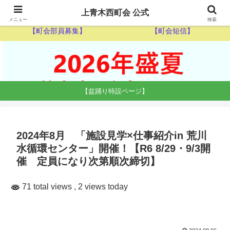
【ゴミ収集カレンダー】
【休日当番医】
上青木西町会 公式
メニュー
検索
【町会部員募集】
【町会短信】
【盆踊り特設ページ】
2024年8月 「施設見学×仕事紹介in 荒川
水循環センター」開催！【R6 8/29・9/3開
催 定員になり次第順次締切】
71 total views
, 2 views today