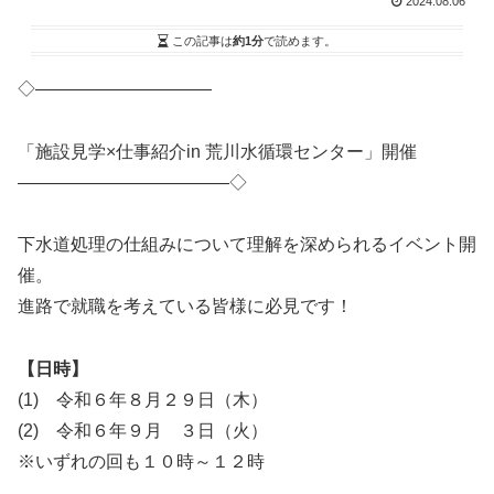
2024.08.06
この記事は
約1分
で読めます。
◇――――――――――
「施設見学×仕事紹介in 荒川水循環センター」開催
――――――――――――◇
下水道処理の仕組みについて理解を深められるイベント開
催。
進路で就職を考えている皆様に必見です！
【日時】
(1) 令和６年８月２９日（木）
(2) 令和６年９月 ３日（火）
※いずれの回も１０時～１２時