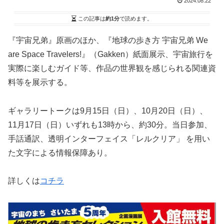
2024.08.22
この記事は
約1分
で読めます。
『宇宙兄弟』原画のほか、『地球の歩き方 宇宙兄弟 We
are Space Travelers!』（Gakken）紙面展示、宇宙旅行を
実際に楽しむガイド等、作品の世界観を感じられる関連資
料等を展示する。
ギャラリートークは9月15日（日）、10月20日（日）、
11月17日（日）いずれも13時から、約30分。当日参加、
手話通訳、透明インターフェイス「レルクリア」 を用い
た文字による情報保障あり。
詳しくは
コチラ