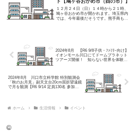
ト【鳩ヶ谷おかめ市（酉の市）】
１２月２４日（日）１４時から２１時、
鳩ヶ谷おかめ市が開かれます。埼玉県内
では、今年最後だそうです。熊手商も含
め２００店以上の露天が出店する県内で
も有数の酉の市とのこと。埼玉高速鉄道
の案内なお、これにともない、バスの迂
回運行が行われます。国際...
2024年8月 【R6 9/8子供・ﾌｧﾐﾘｰ向け】
イオンモール川口にてドームプラネット
ツアーズ開催！ 知らない世界を体験す
る
2024年8月 川口市立科学館 特別観測会
「秋のお月見」副天文台20cm屈折望遠鏡
で月を観測【R6 9/14 定員130名 参加費
無料】
ホーム
生活情報
イベント