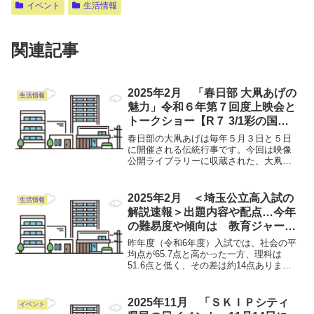
イベント
生活情報
関連記事
2025年2月 「春日部 大凧あげの
生活情報
魅力」令和６年第７回度上映会と
トークショー【R７ 3/1彩の国ビ
ジュアルプラザ４階 事前申込制
春日部の大凧あげは毎年５月３日と５日
入場無料】
に開催される伝統行事です。今回は映像
公開ライブラリーに収蔵された、大凧あ
げのアーカイブ映像の上映と、春日部市
「庄和大凧文化保存会」の会長 佐藤武夫
氏、春日部市郷土資料館 学芸員 榎本博氏
2025年2月 ＜埼玉公立高入試の
生活情報
による経験と知識に...
解説速報＞出題内容や配点…今年
の難易度や傾向は 教育ジャーナ
リストが詳しく解説
昨年度（令和6年度）入試では、社会の平
均点が65.7点と高かった一方、理科は
51.6点と低く、その差は約14点ありまし
た。 はたして今年度の問題や難易度は
どうだったのでしょう。詳しくはコチラ
（埼玉新聞）
2025年11月 「ＳＫＩＰシティ
イベント