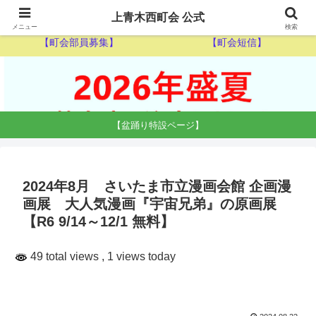
【ゴミ収集カレンダー】
【休日当番医】
上青木西町会 公式
メニュー
検索
【町会部員募集】
【町会短信】
【盆踊り特設ページ】
2024年8月 さいたま市立漫画会館 企画漫
画展 大人気漫画『宇宙兄弟』の原画展
【R6 9/14～12/1 無料】
49 total views
, 1 views today