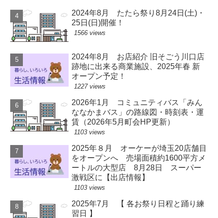
2024年8月 たたら祭り8月24日(土)・
25日(日)開催！
1566 views
2024年8月 お店紹介 旧そごう川口店
跡地に出来る商業施設、2025年春 新
オープン予定！
1227 views
2026年1月 コミュニティバス「みん
ななかまバス」の路線図・時刻表・運
賃（2026年5月町会HP更新）
1103 views
2025年８月 オーケーが埼玉20店舗目
をオープンへ 売場面積約1600平方メ
ートルの大型店 8月28日 スーパー
激戦区に【出店情報】
1103 views
2025年7月 【 各お祭り日程と踊り練
習日 】