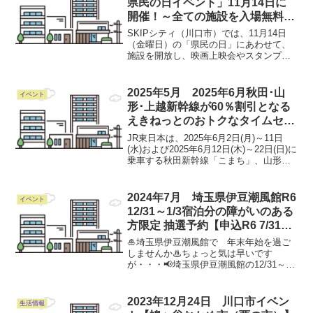
県民の日イベント」11月14日に
開催！～全ての施設を入場無料で
楽しめます！～
SKIPシティ（川口市）では、11月14日
（金曜日）の「県民の日」にあわせて、
施設を開放し、映画上映会やスタンプラ
リーなど、こどもから大人まで、無料で
楽しめる企画を多数御用意しました。ぜ
ひ、お越しください。詳しくはコチラ
2025年5月 2025年6月秋田･山
イベント
形･上越新幹線が60％割引となる
えきねっとのおトクなタイムセー
ルを期間限定で初実施！
JR東日本は、2025年6月2日(月)～11日
(水)および2025年6月12日(木)～22日(日)に
乗車する秋田新幹線「こまち」、山形新
幹線「つばさ」、上越新幹線「とき」限
定で、えきねっと会員限定でおトクなき
っぷ「新幹線eチケット（トクだ値...
2024年7月 埼玉県伊豆潮風館R6
イベント
12/31～1/3宿泊分の障がいのある
方限定 抽選予約【申込R6 7/31ま
で】
🎍埼玉県伊豆潮風館で 年末年始を過ご
しませんか♨ちょっと気は早いです
が・・・📢埼玉県伊豆潮風館の12/31～
1/3宿泊分の予約について抽選を行いま
す！往復ハガキ・FAX・メールで7/10か
ら7/31（当日消印有効）までにお申込み
2023年12月24日 川口市イベン
生活情報
ください🖊抽...