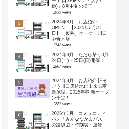
ー 川口SKIPシティ店(仮
称)」8月中旬の様子
1835 views
2024年8月 お店紹介
OPEN！【2025年3月31
日】（仮称）オーケー川口
中青木店
1742 views
2024年8月 たたら祭り8月
24日(土)・25日(日)開催！
1567 views
2024年8月 お店紹介 旧そ
ごう川口店跡地に出来る商
業施設、2025年春 新オープ
ン予定！
1227 views
2026年1月 コミュニティ
バス「みんななかまバス」
の路線図・時刻表・運賃