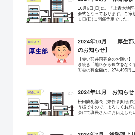
10月6日(日)に、「上青木
会式となっております。ご家
１日(日)に開催予定でした、「
2024年10月 厚生
町会より
のお知らせ】
【赤い羽共同募金のお願い】
き続き「地区から孤立をなく
町会の募金額は、274,495
2024年11月 お知らせ【
町会より
松田防犯部長（兼任 副町会
う様ですので、よろしくお願
会にて班長さんにお伝えしたいと
2024年7月 総務部