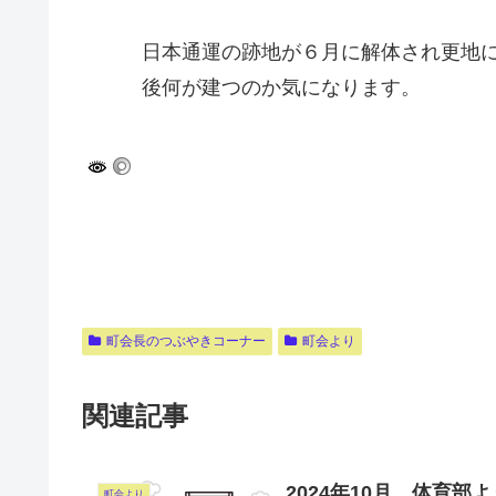
日本通運の跡地が６月に解体され更地に
後何が建つのか気になります。
町会長のつぶやきコーナー
町会より
関連記事
2024年10月 体育部
町会より