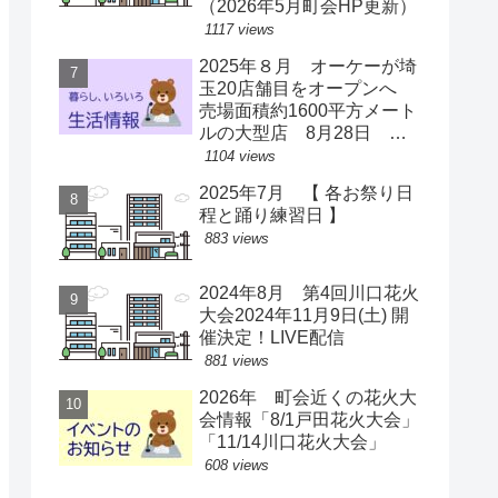
（2026年5月町会HP更新）
1117 views
2025年８月 オーケーが埼
玉20店舗目をオープンへ
売場面積約1600平方メート
ルの大型店 8月28日 ス
ーパー激戦区に【出店情
1104 views
報】
2025年7月 【 各お祭り日
程と踊り練習日 】
883 views
2024年8月 第4回川口花火
大会2024年11月9日(土) 開
催決定！LIVE配信
881 views
2026年 町会近くの花火大
会情報「8/1戸田花火大会」
「11/14川口花火大会」
608 views