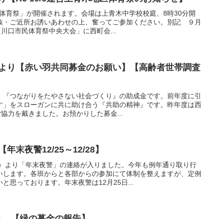
地区体育祭」が開催されます。会場は上青木中学校校庭、8時30分開
族・ご近所お誘いあわせの上、奮ってご参加ください。別記 ９月
川口市民体育祭中央大会」に西町会...
部より【赤い羽共同募金のお願い】【高齢者世帯調査
 『つながりをたやさない社会づくり』の助成金です。前年度に引
す」をスローガンに共に助け合う『共助の精神』です。昨年度は西
円ご協力を戴きました。お預かりした募金...
年末夜警12/25～12/28】
長）より「年末夜警」の連絡が入りました。今年も例年通り取り行
いします。各班からと各部からの参加にて体制を整えますが、定例
思っております。年末夜警は12月25日...
より 【緑の募金の報告】