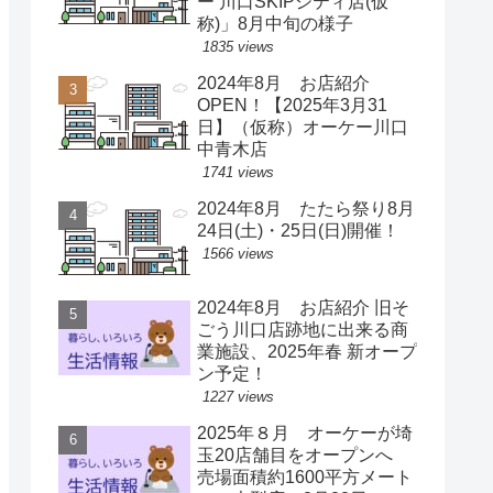
ー 川口SKIPシティ店(仮
称)」8月中旬の様子
1835 views
2024年8月 お店紹介
OPEN！【2025年3月31
日】（仮称）オーケー川口
中青木店
1741 views
2024年8月 たたら祭り8月
24日(土)・25日(日)開催！
1566 views
2024年8月 お店紹介 旧そ
ごう川口店跡地に出来る商
業施設、2025年春 新オープ
ン予定！
1227 views
2025年８月 オーケーが埼
玉20店舗目をオープンへ
売場面積約1600平方メート