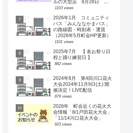
ルの大型店 8月28日 ス
ーパー激戦区に【出店情
1103 views
報】
2026年1月 コミュニティ
バス「みんななかまバス」
の路線図・時刻表・運賃
（2026年5月町会HP更新）
1101 views
2025年7月 【 各お祭り日
程と踊り練習日 】
882 views
2024年8月 第4回川口花火
大会2024年11月9日(土) 開
催決定！LIVE配信
879 views
2026年 町会近くの花火大
会情報「8/1戸田花火大会」
「11/14川口花火大会」
603 views