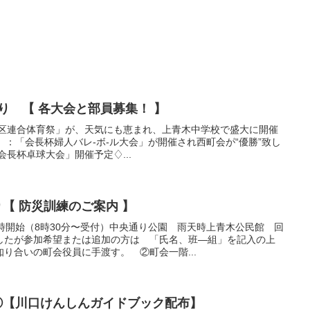
より 【 各大会と部員募集！ 】
地区連合体育祭」が、天気にも恵まれ、上青木中学校で盛大に開催
）：「会長杯婦人バレ-ボ-ル大会」が開催され西町会が“優勝”致し
会長杯卓球大会」開催予定♢...
り【 防災訓練のご案内 】
時開始（8時30分〜受付）中央通り公園 雨天時上青木公民館 回
したが参加希望または追加の方は 「氏名、班―組」を記入の上
り合いの町会役員に手渡す。 ②町会一階...
せ②【川口けんしんガイドブック配布】