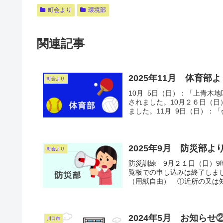
町会より
環境部
関連記事
2025年11月 体育部
町会より
10月 5日（日）：「上青木
されました。10月２６日（日
ました。11月 9日（日）：「
2025年9月 防災部よ
町会より
防災訓練 9月２１日（日）9
覧板での申し込みは終了しま
（用紙自由） ①近所の又は知
2024年5月 お知ら
川口市