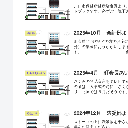
川口市保健所健康増進課より
ドブックです。必ずご一読下
2025年10月 会計
会計部
町会費“半期払い”の方のお宅
分）の集金におうかがいします
す。 会計
2025年4月 町会
町会長あいさつ
さくらの開花宣言をテレビで
の頃は、入学式の時に、さく
り、北国では５月だそうです。
2024年12月 防災
町会より
ストーブの上に洗濯物を干さ
年をお迎えください。