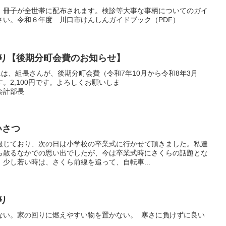
、冊子が全世帯に配布されます。検診等大事な事柄についてのガイ
さい。令和６年度 川口市けんしんガイドブック（PDF）
部より【後期分町会費のお知らせ】
には、組長さんが、後期分町会費（令和7年10月から令和8年3月
。2,100円です。よろしくお願いしま
部長
長あいさつ
報じており、次の日は小学校の卒業式に行かせて頂きました。私達
ら散るなかでの思い出でしたが、今は卒業式時にさくらの話題とな
少し若い時は、さくら前線を追って、自転車...
部より
ない。家の回りに燃えやすい物を置かない。 寒さに負けずに良い