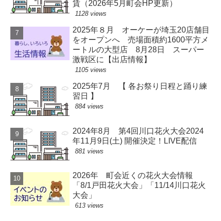
賃（2026年5月町会HP更新）
1128 views
2025年８月 オーケーが埼玉20店舗目
をオープンへ 売場面積約1600平方メ
ートルの大型店 8月28日 スーパー
激戦区に【出店情報】
1105 views
2025年7月 【 各お祭り日程と踊り練
習日 】
884 views
2024年8月 第4回川口花火大会2024
年11月9日(土) 開催決定！LIVE配信
881 views
2026年 町会近くの花火大会情報
「8/1戸田花火大会」「11/14川口花火
大会」
613 views