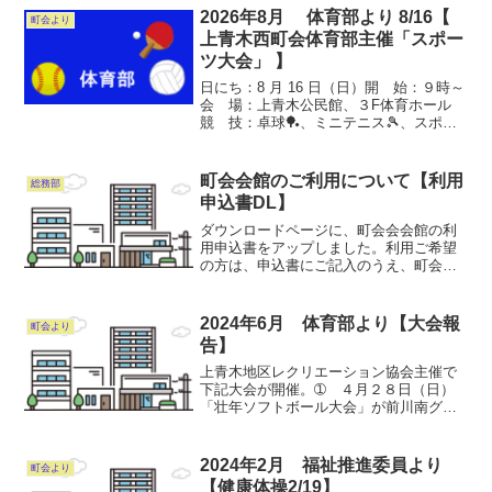
2026年8月 体育部より 8/16【
町会より
上青木西町会体育部主催「スポー
ツ大会」 】
日にち：8 月 16 日（日）開 始：９時～
会 場：上青木公民館、３F体育ホール
競 技：卓球🏓、ミニテニス🎾、スポレ
ック🎾参加資格：一般真夏の酷暑真っ盛
りですが、皆で良い汗をかきましょう
(*^^*)／※各競技、経験者、先生が優しく
町会会館のご利用について【利用
総務部
指導致しま...
申込書DL】
ダウンロードページに、町会会会館の利
用申込書をアップしました。利用ご希望
の方は、申込書にご記入のうえ、町会会
館１階のポストに投函してください。お
って、町会より連絡いたします。
2024年6月 体育部より【大会報
町会より
告】
上青木地区レクリエーション協会主催で
下記大会が開催。➀ ４月２８日（日）
「壮年ソフトボール大会」が前川南グラ
ンドで開催され上青木西町会は“３位”でし
た。➁ ５月１９日（日）「婦人バレー
ボール大会」が川口体育武道センターで
2024年2月 福祉推進委員より
町会より
開催され上青木西町会...
【健康体操2/19】