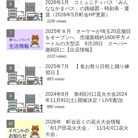
2026年1月 コミュニティバス「みん
ななかまバス」の路線図・時刻表・運
賃（2026年5月町会HP更新）
1106 views
2025年８月 オーケーが埼玉20店舗目
をオープンへ 売場面積約1600平方メ
ートルの大型店 8月28日 スーパー
激戦区に【出店情報】
1103 views
2025年7月 【 各お祭り日程と踊り練
習日 】
883 views
2024年8月 第4回川口花火大会2024
年11月9日(土) 開催決定！LIVE配信
880 views
2026年 町会近くの花火大会情報
「8/1戸田花火大会」「11/14川口花火
大会」