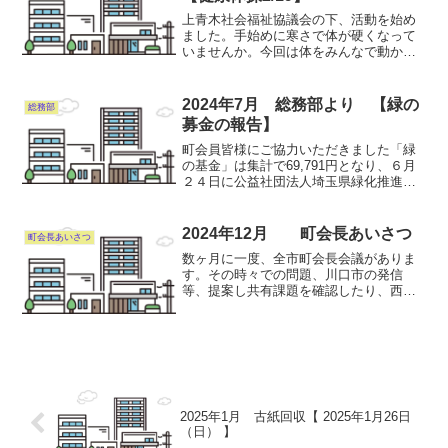
上青木社会福祉協議会の下、活動を始め
ました。手始めに寒さで体が硬くなって
いませんか。今回は体をみんなで動かし
ましょう“さあ健康体操ですよ～”日時 ２
月19日(月) 10：00〜12：00場所 上青
木西町会会館問い合わせ（申し込み先）
2024年7月 総務部より 【緑の
総務部
福祉...
募金の報告】
町会員皆様にご協力いただきました「緑
の基金」は集計で69,791円となり、６月
２４日に公益社団法人埼玉県緑化推進委
員会に振り込みを致しました。ご協力に
御礼申し上げます。
2024年12月 町会長あいさつ
町会長あいさつ
数ヶ月に一度、全市町会長会議がありま
す。その時々での問題、川口市の発信
等、提案し共有課題を確認したり、西町
会だけではないと思えたり…。 11月21
日(木)“事務のデジタル化”について、講師
の方を招いての講話は、これまでより興
味深く拝聴しまし...
2025年1月 古紙回収【 2025年1月26日
（日） 】