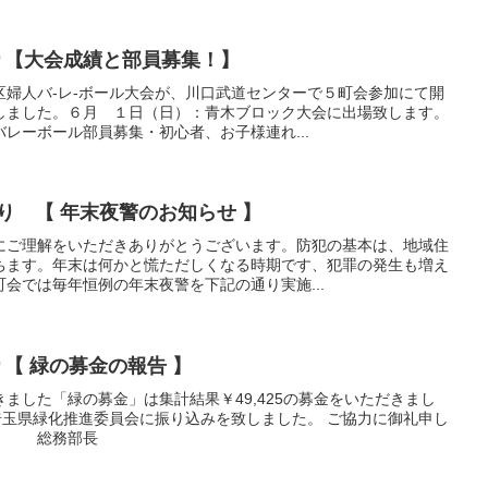
より【大会成績と部員募集！】
区婦人バ-レ-ボール大会が、川口武道センターで５町会参加にて開
しました。６月 １日（日）：青木ブロック大会に出場致します。
レーボール部員募集・初心者、お子様連れ...
より 【 年末夜警のお知らせ 】
にご理解をいただきありがとうございます。防犯の基本は、地域住
ちます。年末は何かと慌ただしくなる時期です、犯罪の発生も増え
会では毎年恒例の年末夜警を下記の通り実施...
り【 緑の募金の報告 】
ました「緑の募金」は集計結果￥49,425の募金をいただきまし
埼玉県緑化推進委員会に振り込みを致しました。 ご協力に御礼申し
総務部長