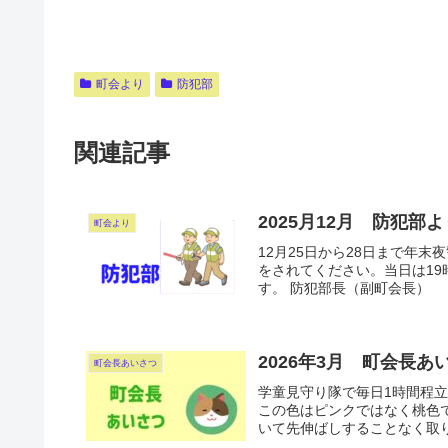
町会より
防犯部
関連記事
2025月12月 防犯部
町会より
12月25日から28日まで年
をされてください。当日は19
す。 防犯部長（副町会長）
2026年3月 町会長あ
町会長あいさつ
学童見守り隊で毎日1時間程
この色はピンクではなく桃色
いて先伸ばしすることなく取り