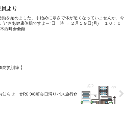
委員より
活動を始めました。手始めに寒さで体が硬くなっていませんか。今
う“さあ健康体操ですよ～”日 時 → ２月１９日(月) １０：０
青木西町会会館
29防災訓練 】
 お知らせ ✿R6 9/8町会日帰りバス旅行✿