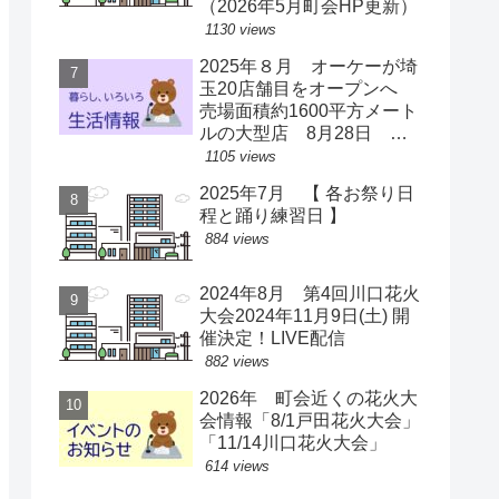
（2026年5月町会HP更新）
1130 views
2025年８月 オーケーが埼
玉20店舗目をオープンへ
売場面積約1600平方メート
ルの大型店 8月28日 ス
ーパー激戦区に【出店情
1105 views
報】
2025年7月 【 各お祭り日
程と踊り練習日 】
884 views
2024年8月 第4回川口花火
大会2024年11月9日(土) 開
催決定！LIVE配信
882 views
2026年 町会近くの花火大
会情報「8/1戸田花火大会」
「11/14川口花火大会」
614 views