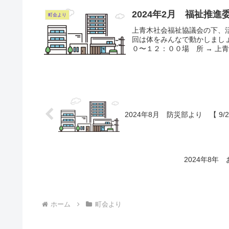
2024年2月 福祉推進
町会より
上青木社会福祉協議会の下、
回は体をみんなで動かしましょ
０〜１２：００場 所 → 上
2024年8月 防災部より 【 9/
2024年8年
ホーム
町会より