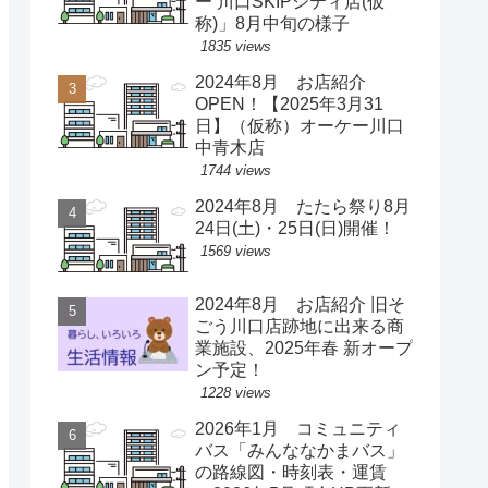
ー 川口SKIPシティ店(仮
称)」8月中旬の様子
1835 views
2024年8月 お店紹介
OPEN！【2025年3月31
日】（仮称）オーケー川口
中青木店
1744 views
2024年8月 たたら祭り8月
24日(土)・25日(日)開催！
1569 views
2024年8月 お店紹介 旧そ
ごう川口店跡地に出来る商
業施設、2025年春 新オープ
ン予定！
1228 views
2026年1月 コミュニティ
バス「みんななかまバス」
の路線図・時刻表・運賃