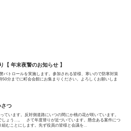
より【 年末夜警のお知らせ 】
末夜警パトロールを実施します。参加される皆様、寒いので防寒対策
時50分までに町会会館にお集まりください。よろしくお願いしま
いさつ
立っています。反対側道路にいつの間にか桃の花が咲いています。
でしょう…。 さて年度替りが近づいています。懸念ある案件につ
組むことにします。先ず役員の皆様と会議を...