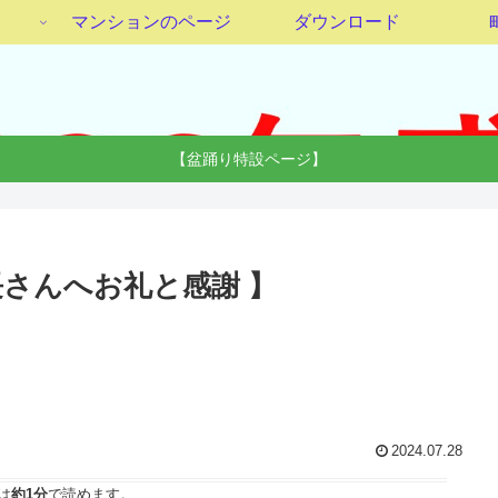
マンションのページ
ダウンロード
【盆踊り特設ページ】
長さんへお礼と感謝 】
2024.07.28
は
約1分
で読めます。