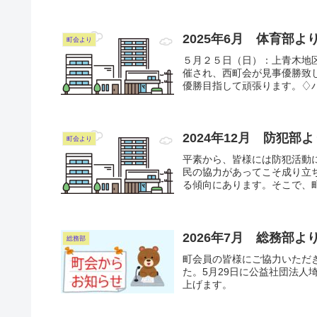
2025年6月 体育部
町会より
５月２５日（日）：上青木地
催され、西町会が見事優勝致
優勝目指して頑張ります。♢バ
2024年12月 防犯部
町会より
平素から、皆様には防犯活動
民の協力があってこそ成り立
る傾向にあります。そこで、町
2026年7月 総務部よ
総務部
町会員の皆様にご協力いただき
た。5月29日に公益社団法人
上げます。 