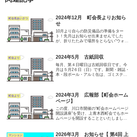
2024年12月 町会長よりお知ら
町会長あいさつ
せ
10月より自らの防災備品の準備をター
ト！先月はお知らせ出来ませんでした
が、折りたたみで場所をとらない“ウォタ
ージャグ”を備え、また防災備品用の入れ
物は中が見えるものにしました。
2024年5月 古紙回収
町会より
毎月、第４日曜日は古紙回収日です。今
月は５月2６日（日）です。新聞・雑誌・
本・段ボール・アルミ缶は、ゴミステー
ションに出しましょう。なお、安全を考
慮して見える場所に置いても構いませ
ん。アルミ缶はつぶさずに出し、又吸い
殻や他の物（スチ-ル缶・...
2024年3月 広報部【町会ホーム
町会より
ページ】
この度、川口市開催の“町会ホームページ
開設講座”を受け、上青木西町会でもホー
ムページを開設することといたしまし
た。近年デジタル化が一気に進み、パソ
コンのみならずスマホでも簡単に閲覧で
きるようQRコードも作成しました。町会
2026年3月 お知らせ【 第4回 上
マンション