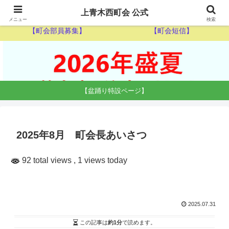
【ゴミ収集カレンダー】
【休日当番医】
上青木西町会 公式
メニュー
検索
【町会部員募集】
【町会短信】
【盆踊り特設ページ】
2025年8月 町会長あいさつ
92 total views
, 1 views today
2025.07.31
この記事は
約1分
で読めます。