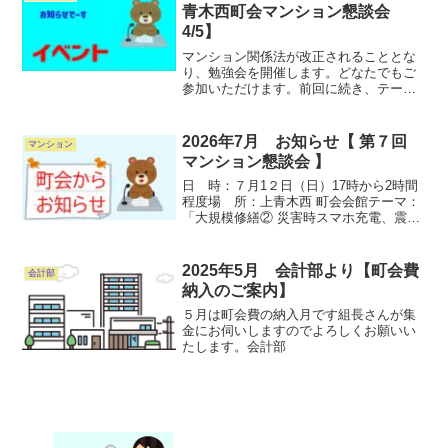
へお住まいの皆様に向...
青木西町会マンション懇談会
4/5】
マンション関係法が改正されることとな
り、勉強会を開催します。どなたでもご
参加いただけます。前回に続き、テーマ
は「防災」です。町会内で防災組織のあ
る先進的なマンションから、報告を頂く
予定です。日時：４月５日（日）17時 ～
2026年7月 お知らせ【 第７回
マンション
19時場所：上青木...
マンション懇談会 】
日 時：７月1２日（日）17時から2時間
程度場 所：上青木西 町会会館テーマ：
「大規模修繕② 災害時スマホ充電、震感
ブレーカーについて」前回のテーマは
「大規模修繕」でした。ちょうど大規模
修繕での「談合」が報道されたことか
2025年5月 会計部より【町会費
会計部
ら、基本的なことを勉...
納入のご案内】
５月は町会費の納入月です組長さんが集
金にお伺いしますのでよろしくお願いい
たします。会計部