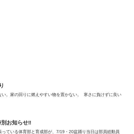
部より
ない。家の回りに燃えやすい物を置かない。 寒さに負けずに良い
特別お知らせ‼︎
っている体育部と育成部が、7/19・20盆踊り当日は部員総動員