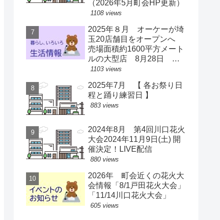
（2026年5月町会HP更新）
1108 views
2025年８月 オーケーが埼
玉20店舗目をオープンへ
売場面積約1600平方メート
ルの大型店 8月28日 ス
ーパー激戦区に【出店情
1103 views
報】
2025年7月 【 各お祭り日
程と踊り練習日 】
883 views
2024年8月 第4回川口花火
大会2024年11月9日(土) 開
催決定！LIVE配信
880 views
2026年 町会近くの花火大
会情報「8/1戸田花火大会」
「11/14川口花火大会」
605 views