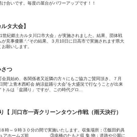
請け合いです。毎度の屋台がパワーアップです！！
カルタ大会】
の国21世紀郷土カルタ川口市大会」が実施されました。結果、団体戦
が見事優勝.ᐟ.ᐟその結果、３月10日に日高市で実施されます県大
くお願いします。
いさつ
町会員始め、各関係者又近隣の方々にもご協力ご賛同頂き、７月
２日間“上青木西町会 納涼盆踊り大会”を大盛況で行なうことが出来
トルは「盆踊り」ですが、この時代グロ...
部より【 川口市一斉クリーンタウン作戦（雨天決行）
朝８時～９時３０分の間で実施いたします。収集場所：①飯田釣具
アホームズ前 ③幸橋のたもと収 集 物：道路や公園に