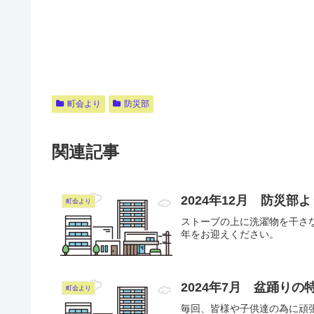
町会より
防災部
関連記事
2024年12月 防災
町会より
ストーブの上に洗濯物を干さ
年をお迎えください。
2024年7月 盆踊りの
町会より
毎回、皆様や子供達の為に頑張