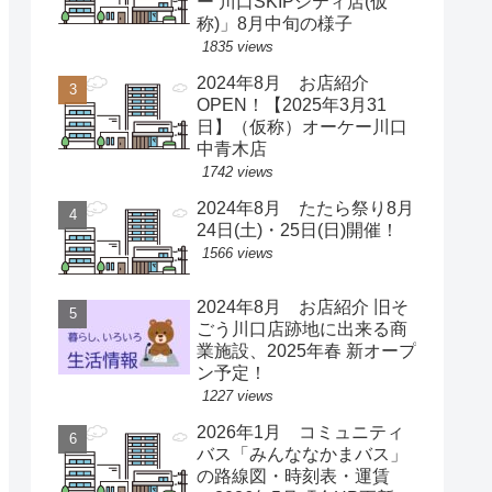
ー 川口SKIPシティ店(仮
称)」8月中旬の様子
1835 views
2024年8月 お店紹介
OPEN！【2025年3月31
日】（仮称）オーケー川口
中青木店
1742 views
2024年8月 たたら祭り8月
24日(土)・25日(日)開催！
1566 views
2024年8月 お店紹介 旧そ
ごう川口店跡地に出来る商
業施設、2025年春 新オープ
ン予定！
1227 views
2026年1月 コミュニティ
バス「みんななかまバス」
の路線図・時刻表・運賃