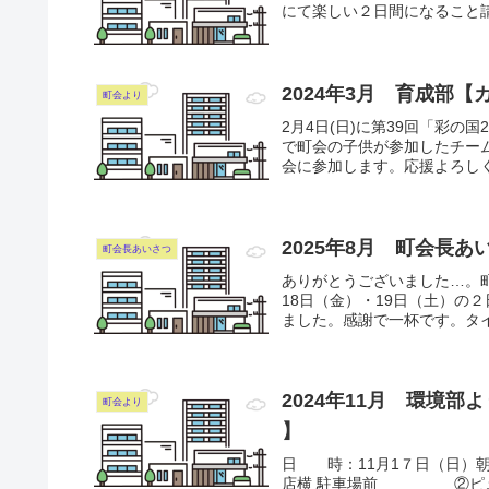
にて楽しい２日間になること
2024年3月 育成部【
町会より
2月4日(日)に第39回「彩
で町会の子供が参加したチーム
会に参加します。応援よろし
2025年8月 町会長あ
町会長あいさつ
ありがとうございました…。
18日（金）・19日（土）の
ました。感謝で一杯です。タイ
2024年11月 環境
町会より
】
日 時：11月1７日（日）
店横 駐車場前 ②ピュ