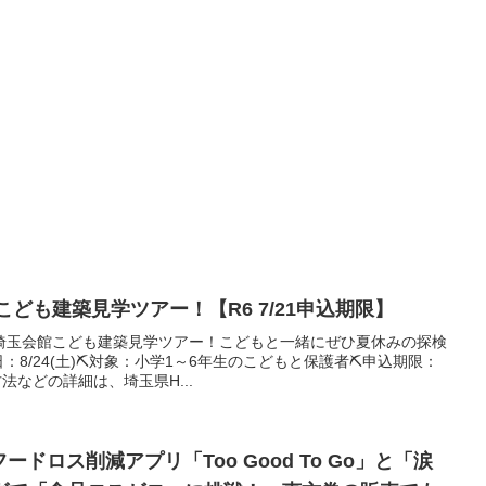
こども建築見学ツアー！【R6 7/21申込期限】
埼玉会館こども建築見学ツアー！こどもと一緒にぜひ夏休みの探検
：8/24(土)⛏対象：小学1～6年生のこどもと保護者⛏申込期限：
方法などの詳細は、埼玉県H...
1フードロス削減アプリ「Too Good To Go」と「涙