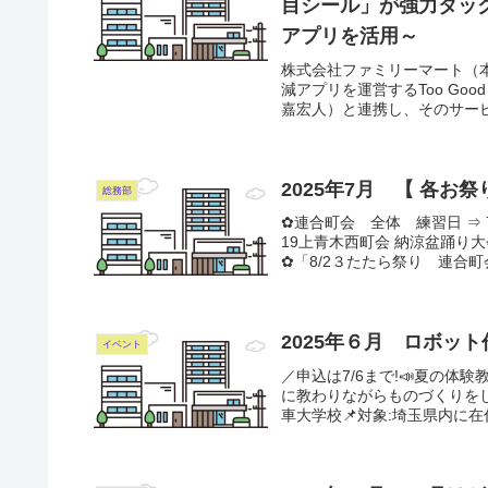
目シール」が強力タッ
アプリを活用～
株式会社ファミリーマート（
減アプリを運営するToo Goo
嘉宏人）と連携し、そのサービ
2025年7月 【 各お
総務部
✿連合町会 全体 練習日 ⇒ 
19上青木西町会 納涼盆踊り大
✿「8/2３たたら祭り 連合町
2025年６月 ロボッ
イベント
／申込は7/6まで!📣夏の体
に教わりながらものづくりをしてみ
車大学校📌対象:埼玉県内に在