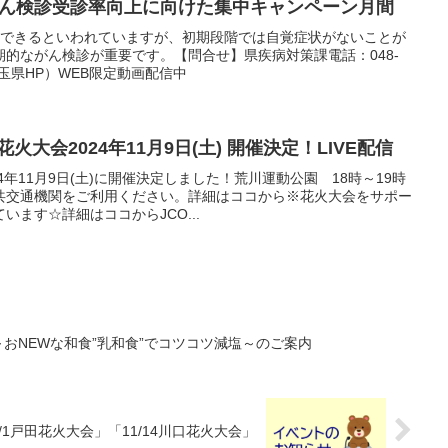
月はがん検診受診率向上に向けた集中キャンペーン月間
療できるといわれていますが、初期段階では自覚症状がないことが
的ながん検診が重要です。【問合せ】県疾病対策課電話：048-
埼玉県HP）WEB限定動画配信中
花火大会2024年11月9日(土) 開催決定！LIVE配信
4年11月9日(土)に開催決定しました！荒川運動公園 18時～19時
共交通機関をご利用ください。詳細はココから※花火大会をサポー
ます☆詳細はココからJCO...
～おNEWな和食”乳和食”でコツコツ減塩～のご案内
/1戸田花火大会」「11/14川口花火大会」