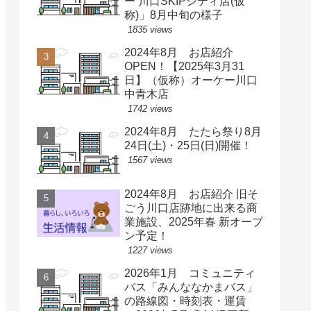
ー 川口SKIPシティ店(仮
称)」8月中旬の様子
1835 views
2024年8月 お店紹介
OPEN！【2025年3月31
日】（仮称）オーケー川口
中青木店
1742 views
2024年8月 たたら祭り8月
24日(土)・25日(日)開催！
1567 views
2024年8月 お店紹介 旧そ
ごう川口店跡地に出来る商
業施設、2025年春 新オープ
ン予定！
1227 views
2026年1月 コミュニティ
バス「みんななかまバス」
の路線図・時刻表・運賃