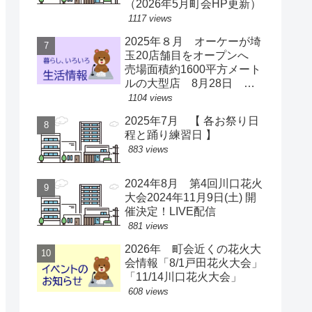
（2026年5月町会HP更新）
1117 views
2025年８月 オーケーが埼
玉20店舗目をオープンへ
売場面積約1600平方メート
ルの大型店 8月28日 ス
ーパー激戦区に【出店情
1104 views
報】
2025年7月 【 各お祭り日
程と踊り練習日 】
883 views
2024年8月 第4回川口花火
大会2024年11月9日(土) 開
催決定！LIVE配信
881 views
2026年 町会近くの花火大
会情報「8/1戸田花火大会」
「11/14川口花火大会」
608 views