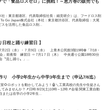
グで「食品ロスゼロ」に挑戦！～恵方巻の販売でも
本社：東京都港区、代表取締役社長：細見研介）は、フードロス削
d To Go Japan株式会社（本社：東京都渋谷区、代表取締役：大尾
スを活用した食品ロス削...
祭り日程と踊り練習日 】
7月2日（水）・７月9日（水） 上青木公民館3階19時✿「7/18・
会」前夜祭 練習日 ⇒ 7月1７日（木） 中央通り公園18時30分
会〝流し踊り〟」...
ト作り 小学2年生から中学3年生まで（申込7/6迄）
験教室🌻ロボットを動かしてみよう！🤖＼工業高校の先生や生徒さん
ませんか？📌日時:8/23(土)10時～12時📌会場:関東工業自動
住または在学の小学2年生...