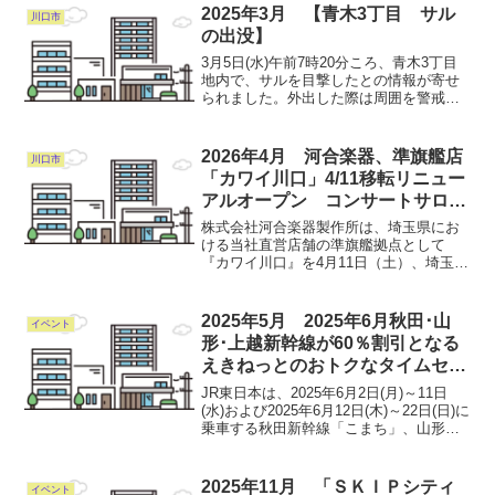
は、「日本一のモグラ駅」として知られ
2025年3月 【青木3丁目 サル
川口市
る上越線の土合駅に...
の出没】
3月5日(水)午前7時20分ころ、青木3丁目
地内で、サルを目撃したとの情報が寄せ
られました。外出した際は周囲を警戒
し、発見した際は安全のため不用意に近
づかないようお願いします。担当 防犯
対策室 048-242-6361
2026年4月 河合楽器、準旗艦店
川口市
「カワイ川口」4/11移転リニュー
アルオープン コンサートサロン
「Le Mieux」併設
株式会社河合楽器製作所は、埼玉県にお
ける当社直営店舗の準旗艦拠点として
『カワイ川口』を4月11日（土）、埼玉県
川口市の総合文化施設「川口総合文化セ
ンター・リリア」内に移転リニューアル
オープンします。当社は2004年に「川口
2025年5月 2025年6月秋田･山
イベント
総合文化センター・...
形･上越新幹線が60％割引となる
えきねっとのおトクなタイムセー
ルを期間限定で初実施！
JR東日本は、2025年6月2日(月)～11日
(水)および2025年6月12日(木)～22日(日)に
乗車する秋田新幹線「こまち」、山形新
幹線「つばさ」、上越新幹線「とき」限
定で、えきねっと会員限定でおトクなき
っぷ「新幹線eチケット（トクだ値...
2025年11月 「ＳＫＩＰシティ
イベント