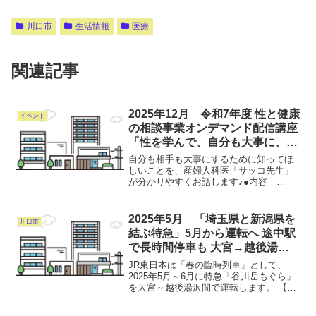
川口市
生活情報
医療
関連記事
2025年12月 令和7年度 性と健康
イベント
の相談事業オンデマンド配信講座
「性を学んで、自分も大事に、相
手も大事に」
自分も相手も大事にするために知ってほ
しいことを、産婦人科医「サッコ先生」
が分かりやすくお話します♪●内容
Chapter：1 小学生向けChapter：2 中
学生・高校生向けChapter：3 教育関係
者向け※ご自身が聞きたい内容を選んで
2025年5月 「埼玉県と新潟県を
川口市
視...
結ぶ特急」5月から運転へ 途中駅
で長時間停車も 大宮→越後湯沢
を直通
JR東日本は「春の臨時列車」として、
2025年5月～6月に特急「谷川岳もぐら」
を大宮～越後湯沢間で運転します。 【画
像】これが「埼玉県と新潟県を結ぶ特
急」運行時刻＆停車駅です この列車