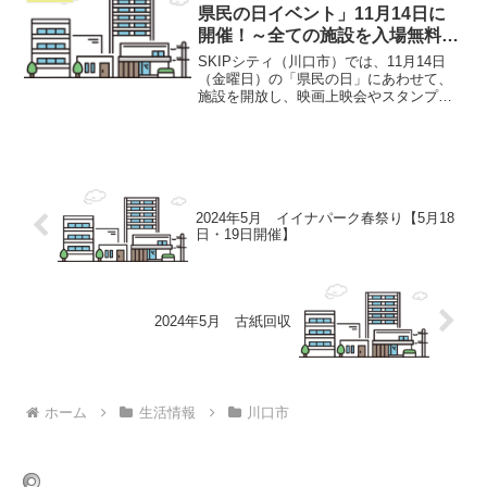
県民の日イベント」11月14日に
開催！～全ての施設を入場無料で
楽しめます！～
SKIPシティ（川口市）では、11月14日
（金曜日）の「県民の日」にあわせて、
施設を開放し、映画上映会やスタンプラ
リーなど、こどもから大人まで、無料で
楽しめる企画を多数御用意しました。ぜ
ひ、お越しください。詳しくはコチラ
2024年5月 イイナパーク春祭り【5月18
日・19日開催】
2024年5月 古紙回収
ホーム
生活情報
川口市