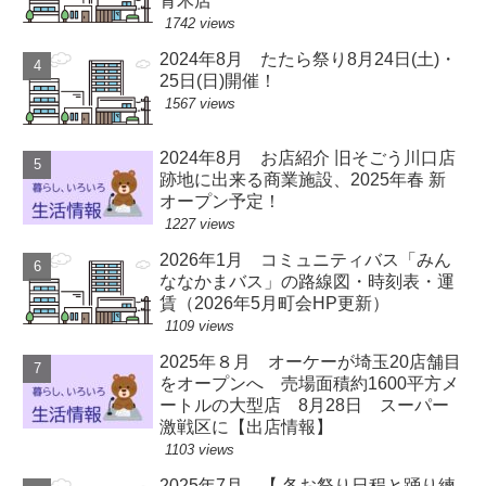
青木店
1742 views
2024年8月 たたら祭り8月24日(土)・
25日(日)開催！
1567 views
2024年8月 お店紹介 旧そごう川口店
跡地に出来る商業施設、2025年春 新
オープン予定！
1227 views
2026年1月 コミュニティバス「みん
ななかまバス」の路線図・時刻表・運
賃（2026年5月町会HP更新）
1109 views
2025年８月 オーケーが埼玉20店舗目
をオープンへ 売場面積約1600平方メ
ートルの大型店 8月28日 スーパー
激戦区に【出店情報】
1103 views
2025年7月 【 各お祭り日程と踊り練