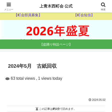
【ゴミ収集カレンダー】
【休日当番医】
上青木西町会 公式
メニュー
検索
【町会部員募集】
【町会短信】
【盆踊り特設ページ】
2024年5月 古紙回収
63 total views
, 1 views today
2024.05.02
この記事は
約1分
で読めます。