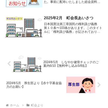
た。事前に配布いたしました総会資料を
ご一読いただいた上で、当日は54名もの
多くの皆様にご参加いただきました。会
場では皆様から貴重なご意見やご質問を
いただき、じっくり...
2025年2月 町会長あいさつ
町会長あいさつ
日本国憲法第三章国民の権利及び義務
第１０条〜103条があります。このタイト
ルに「権利及び義務」が記されておりま
すが、全てを理解するのは大変です。町
会長になって６年間。権利を主張される
方からは情報として捉えれば有難いので
すが、義務という事か...
2024年5月 しなやか健骨チェックのご
案内6/10【無料申し込み5/8迄】
2024年5月 厚生部より【赤十字募金協
力のお願い】
ホーム
町会より