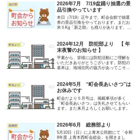
2026年7月 7/19盆踊り抽選の景
会計部
品引換やっています
本日（7/19）正午まで、町会会館で抽選
券の景品引換をやっております。まだお
米５Kg「新之助」も残りがあります。抽
選券をもって、町会会館までお越しくだ
さい。当選番号はこちらで確認できま
す。お手元の抽選券、今一度ご確認お願
2024年12月 防犯部より 【 年
町会より
いします。
末夜警のお知らせ 】
平素から、皆様には防犯活動にご理解を
いただきありがとうございます。防犯の
基本は、地域住民の協力があってこそ成
り立ちます。年末は何かと慌ただしくな
る時期です、犯罪の発生も増える傾向に
あります。そこで、町会では毎年恒例の
2024年5月 “町会長あいさつ”は
町会より
年末夜警を下記の通り実施...
お休みです
町会だより５月号は、掲載事項が多く
「町会長あいさつ」は失礼させてもらい
ます。また来月よろしくお願いします。
2026年6月 総務部より
総務部
5月10日（日）に上青木公民館にて「令和
8年度 上青木西町会総会」を開きまし