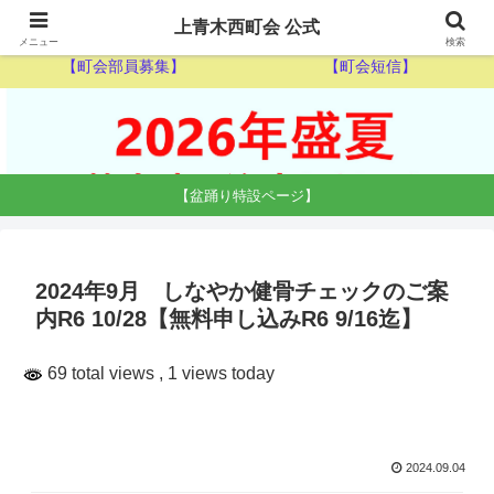
【ゴミ収集カレンダー】
【休日当番医】
上青木西町会 公式
メニュー
検索
【町会部員募集】
【町会短信】
【盆踊り特設ページ】
2024年9月 しなやか健骨チェックのご案
内R6 10/28【無料申し込みR6 9/16迄】
69 total views
, 1 views today
2024.09.04