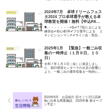
め２００店以上の露天が出店する県内で
も有数の酉の市とのこと。埼玉高速鉄道
の案内なお、これにともない、バスの迂
2024年7月 卓球ドリームフェス
イベント
回運行が行われます。国際...
タ2024 プロ卓球選手が教える卓
球教室を開催！無料【申込R6
8/21】
🏓－－－－－－－≡🟡✔T.T彩たまによる
練習会✔初心者OK✔プロ選手による エ
キシビションマッチ✔サイン会・景品付
きゲームもぜひご参加ください！🟡≡－－
－－－－－🏓📌日程：8月31日(土)📌会
場：三郷市総合体育館📌対象：どなたで
2025年1月 【緊急】一般ごみ収
川口市
も（要申込...
集の一時停止（１月９日、１０
日）
令和７年１月３日（金）に発災しまし
た、朝日環境センターでの火災の影響に
より、一般ごみの通常収集を一時的に停
止いたします。１月６日（月）の収集は
７日（火）午前３時まで対応いたしまし
たが、収集が完了できない状況です。こ
の為、次のとおり一般ごみの...
2024年8月 お店紹介 旧そごう川口店跡
地に出来る商業施設、2025年春 新オープ
ン予定！