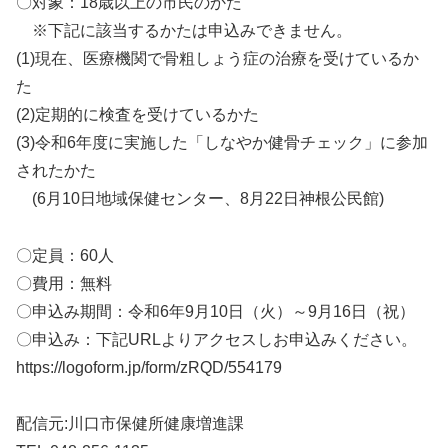
〇対象：18歳以上の市民のかた
※下記に該当するかたは申込みできません。
(1)現在、医療機関で骨粗しょう症の治療を受けているか
た
(2)定期的に検査を受けているかた
(3)令和6年度に実施した「しなやか健骨チェック」に参加
されたかた
(6月10日地域保健センター、8月22日神根公民館)
〇定員：60人
〇費用：無料
〇申込み期間：令和6年9月10日（火）～9月16日（祝）
〇申込み：下記URLよりアクセスしお申込みください。
https://logoform.jp/form/zRQD/554179
配信元:川口市保健所健康増進課