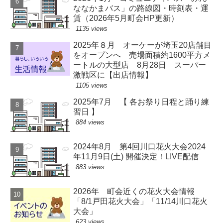
ななかまバス」の路線図・時刻表・運
賃（2026年5月町会HP更新）
1135 views
2025年８月 オーケーが埼玉20店舗目
をオープンへ 売場面積約1600平方メ
ートルの大型店 8月28日 スーパー
激戦区に【出店情報】
1105 views
2025年7月 【 各お祭り日程と踊り練
習日 】
884 views
2024年8月 第4回川口花火大会2024
年11月9日(土) 開催決定！LIVE配信
883 views
2026年 町会近くの花火大会情報
「8/1戸田花火大会」「11/14川口花火
大会」
623 views