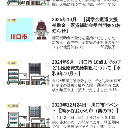
間が大幅に前後する地域が発生しており
ます。市民の皆様には、多大なるご不
便、ご迷惑をおかけいたしまして誠に申
し訳ございません。ごみ収集車は積載物
2025年10月 【奨学金返還支援
川口市
が満杯になると一度焼却施設...
補助金・家賃補助金受付開始のお
知らせ】
標記補助金の受付を開始いたしました。
対象者：市内中小企業等の正社員のかた
（その他要件あり） 30歳以下の
かた（令和7年4月1日現在）金 額：一月
あたり最大1万円（年額12万円）対象期
間：令和6年10月1日～令和7年9月30日の
2024年9月 川口市 18歳までの子
川口市
1年間の...
ども医療費支給制度について【令
和6年10月～】
令和6年10月診療分より、子ども医療費支
給制度の対象年齢を入院・通院ともに18
歳の年度末まで拡大いたしました ※18歳
到達後の最初の3月31日までの間詳しくは
コチラ広報かわぐち9月号（PDF）コチラ
2023年12月24日 川口市イベン
生活情報
ト【鳩ヶ谷おかめ市（酉の市）】
１２月２４日（日）１４時から２１時、
鳩ヶ谷おかめ市が開かれます。埼玉県内
では、今年最後だそうです。熊手商も含