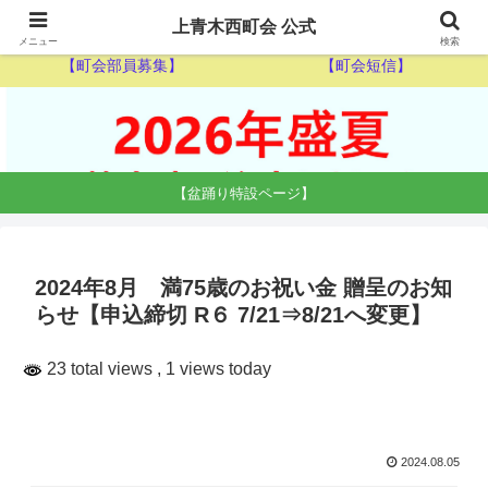
【ゴミ収集カレンダー】
【休日当番医】
上青木西町会 公式
メニュー
検索
【町会部員募集】
【町会短信】
【盆踊り特設ページ】
2024年8月 満75歳のお祝い金 贈呈のお知
らせ【申込締切 R６ 7/21⇒8/21へ変更】
23 total views
, 1 views today
2024.08.05