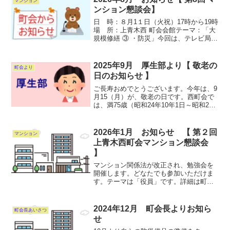
マンション
ンション懇談会】
日 時：８月1１日（火祝）17時から19時
場 所：上青木西 町会会館テーマ：「大
規模修繕 ③ ・防災」今回は、テレビ局制
作の「ねらわれたマンション大規模修
繕」をみんなで視聴したあと、テキスト
を使って勉強します。「防災」では、簡
2025年9月 厚生部より【 敬老の
町会より
易トイレテント...
日のお知らせ 】
ご長寿おめでとうございます。今年は、9
月15（月）が、敬老の日です。西町会で
は、満75歳（昭和24年10年1日～昭和25
年9月30日生まれた方）を対象に、お祝い
金 3,000円を贈呈致します。【7月の回覧
で申請された方】♥担当地区の民生委員...
2026年1月 お知らせ 【 第２回
マンション
上青木西町会マンション懇談会
】
マンション関係法が改正され、勉強会を
開催します。どなたでも参加いただけま
す。テーマは「役員」です。詳細は町会
ホームページコチラをご覧ください。日
時：1月2５日（日）17時 ～ 19時場所：
上青木西 町会会館
2024年12月 町会長よりお知ら
町会長あいさつ
せ