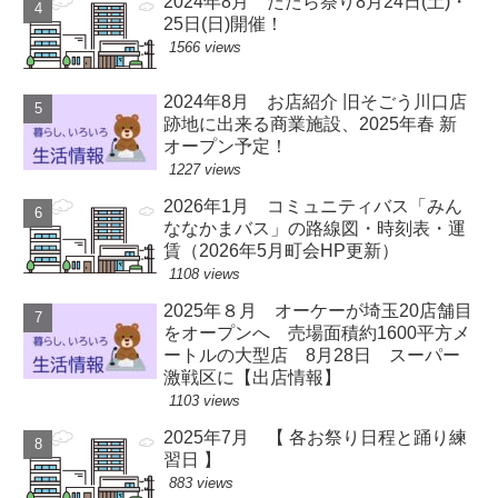
2024年8月 たたら祭り8月24日(土)・
25日(日)開催！
1566 views
2024年8月 お店紹介 旧そごう川口店
跡地に出来る商業施設、2025年春 新
オープン予定！
1227 views
2026年1月 コミュニティバス「みん
ななかまバス」の路線図・時刻表・運
賃（2026年5月町会HP更新）
1108 views
2025年８月 オーケーが埼玉20店舗目
をオープンへ 売場面積約1600平方メ
ートルの大型店 8月28日 スーパー
激戦区に【出店情報】
1103 views
2025年7月 【 各お祭り日程と踊り練
習日 】
883 views