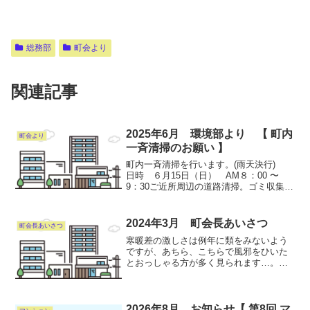
総務部
町会より
関連記事
2025年6月 環境部より 【 町内
町会より
一斉清掃のお願い 】
町内一斉清掃を行います。(雨天決行)
日時 ６月15日（日） AM８：00 〜
9：30ご近所周辺の道路清掃。ゴミ収集を
お願いします。ゴミ袋は環境部員が当日
配布します。尚、ゴミは各自お持ち帰り
下さい。また、清掃用具の毀損が有りま
2024年3月 町会長あいさつ
町会長あいさつ
したらお取...
寒暖差の激しさは例年に類をみないよう
ですが、あちら、こちらで風邪をひいた
とおっしゃる方が多く見られます…。私
は町会長をお受けした時、自己管理、体
調管理を意識してきました。おかけさま
にて、風邪とかに縁なく過ごしておりま
すが、毎日を楽しく生きた...
2026年8月 お知らせ【 第8回 マ