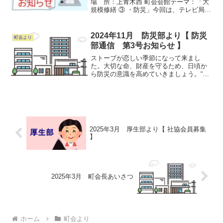
場 所：上青木西 町会会館テーマ：「大
規模修繕 ③ ・防災」今回は、テレビ局制
作の「ねらわれたマンション大規模修
繕」をみんなで視聴したあと、テキスト
を使って勉強します。「防災」では、簡
2024年11月 防災部より【 防災
町会より
易トイレテント...
部通信 第3号お知らせ 】
ストーブが恋しい季節になって来まし
た。大切な命、財産を守るため、日頃か
ら防災の意識を高めていきましょう。“防
災通信第３号”発行しました。ご覧くださ
い。防災通信第３号はコチラ
2025年3月 厚生部より【 社協会員募集
】
2025年3月 町会長あいさつ
ホーム
町会より