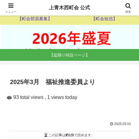
【ゴミ収集カレンダー】
【休日当番医】
上青木西町会 公式
メニュー
検索
【町会部員募集】
【町会短信】
【盆踊り特設ページ】
2025年3月 福祉推進委員より
93 total views
, 1 views today
2025.03.01
この記事は
約1分
で読めます。