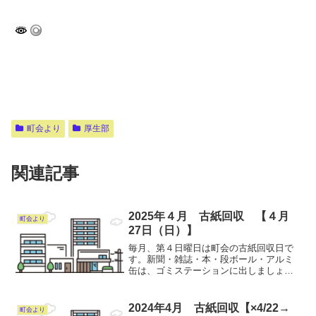
町会より
厚生部
関連記事
2025年４月 古紙回収 【４月
町会より
27日（日）】
毎月、第４日曜日は町会の古紙回収日で
す。新聞・雑誌・本・段ボール・アルミ
缶は、ゴミステーションに出しましょ
う。なお、安全を考慮して見える場所に
置いても構いません。アルミ缶はつぶさ
ずに出し、又吸い殻や他の物（スチ-ル
2024年4月 古紙回収【×4/22→
町会より
缶、ペットボトル）は入れな...