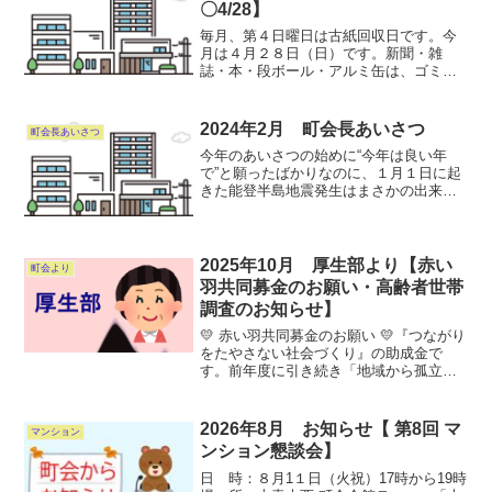
〇4/28】
毎月、第４日曜日は古紙回収日です。今
月は４月２８日（日）です。新聞・雑
誌・本・段ボール・アルミ缶は、ゴミス
テーションに出しましょう。なお、安全
を考慮して見える場所に置いても構いま
せん。アルミ缶はつぶさずに出し、又吸
2024年2月 町会長あいさつ
町会長あいさつ
い殻や他の物（スチ-ル缶、...
今年のあいさつの始めに“今年は良い年
で”と願ったばかりなのに、１月１日に起
きた能登半島地震発生はまさかの出来事
でした。この災害にあわれた方々の心の
内は推し計ることが出来たとしても現実
には経験したことがないので、１日も早
い復旧を祈るばかりです...
2025年10月 厚生部より【赤い
町会より
羽共同募金のお願い・高齢者世帯
調査のお知らせ】
💛 赤い羽共同募金のお願い 💛『つながり
をたやさない社会づくり』の助成金で
す。前年度に引き続き「地域から孤立を
なくす」と共に助け合う『共助の精神』
です。昨年度は西町会の募金額は、
237,796円のご協力を戴きました。お預か
2026年8月 お知らせ【 第8回 マ
マンション
りした募金は、防災...
ンション懇談会】
日 時：８月1１日（火祝）17時から19時