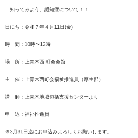
知ってみよう、認知症について！！
日にち：令和７年４月11日(金)
時 間：10時〜12時
場 所：上青木西 町会会館
主 催：上青木西町会福祉推進員（厚生部）
講 師：上青木地域包括支援センターより
申 込：福祉推進員
※3月31日迄にお申込みよろしくお願いします。