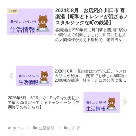
2024年8月 お店紹介 川口市 喜
川口市
楽湯【昭和とトレンドが混ざるノ
スタルジックな町の銭湯】
喜楽湯は1950年代に川口駅と西川口駅の
中間付近で創業しました。川口に住む人
の人間模様が見える場所で、老若男女問
わず地域の方に親しまれてきました。自
分たちで拡張や工事を手掛け、古き良き
を保ちながら進化し続ける町の銭湯で
す。アメニティ各種（一...
2026年6月 花の命はわずか1日…ヘメロ
カリスが見頃に 関東でも珍しい500種・
2000株が競演 埼玉・川口の公園に来園
者集まる ピークは10日ごろ、その後も
約2週間楽しめる
2026年6月 6/16まで！PayPayの支払い
で最大25％戻ってくるキャンペーン【早
期終了のお知らせ】
ホーム
生活情報
川口市