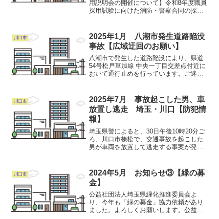
用説明会の開催について】令和8年度職員
採用試験に向けた消防・警察合同の採用
説明会を開催いたします！『地域を守る
仕事がしたい』『人を助ける仕事がした
い』という就活生の方に向けて、消防・
2025年1月 八潮市発生道路陥没
川口市
警察それぞれの職種の特...
事故【広域迂回のお願い】
八潮市で発生した道路陥没により、県道
54号松戸草加線 中央一丁目交差点付近に
おいて通行止めを行っています。ご迷惑
をおかけしますが、国道298号等への広域
迂回にご協力をお願いします。なお、通
行止区間は、下記埼玉県ホームページの
2025年7月 事故起こした男、車
川口市
「交通規制状況」...
放置し逃走 埼玉・川口【防犯情
報】
埼玉県警によると、30日午後10時20分ご
ろ、川口市榛松で、交通事故を起こした
男が車両を放置して逃走する事案が発生
している。 男の特徴は、年齢30～40歳
ぐらい、身長170センチぐらい、体格は中
肉、紺色の半袖、灰色の半ズボン、黒っ
2024年5月 お知らせ③【緑の募
川口市
ぽいサンダ...
金】
公益社団法人埼玉県緑化推進委員会よ
り、今年も「緑の募金」協力依頼があり
ました。よろしくお願いします。公益社
団法人埼玉県緑化推進委員会 緑の募金