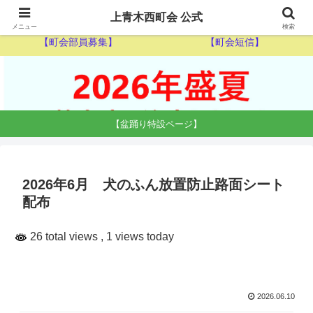
【ゴミ収集カレンダー】
【休日当番医】
上青木西町会 公式
メニュー
検索
【町会部員募集】
【町会短信】
【盆踊り特設ページ】
2026年6月 犬のふん放置防止路面シート
配布
26 total views
, 1 views today
2026.06.10