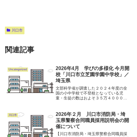
川口市
関連記事
2026年4月 学びの多様化 今月開
Uncategorized
校「川口市立芝園学園中学校」／
埼玉県
文部科学省が調査した２０２４年度の全
国の小中学校で不登校となっている児
童・生徒の数はおよそ３５万４０００人
で、過去最多となっています。 このう
ち川口市立芝園学園中学校が８日、報道
陣に公開されました。 川口市立芝園学
2026年２月 川口市消防局・埼
川口市
園中学校は、不登校を経験す...
玉県警察合同職員採用説明会の開
催について
【川口市消防局・埼玉県警察合同職員採