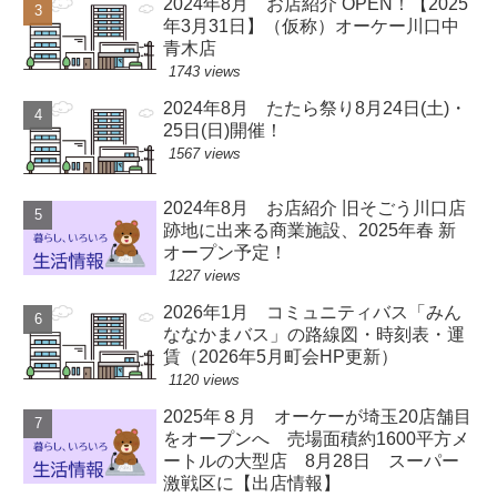
2024年8月 お店紹介 OPEN！【2025
年3月31日】（仮称）オーケー川口中
青木店
1743 views
2024年8月 たたら祭り8月24日(土)・
25日(日)開催！
1567 views
2024年8月 お店紹介 旧そごう川口店
跡地に出来る商業施設、2025年春 新
オープン予定！
1227 views
2026年1月 コミュニティバス「みん
ななかまバス」の路線図・時刻表・運
賃（2026年5月町会HP更新）
1120 views
2025年８月 オーケーが埼玉20店舗目
をオープンへ 売場面積約1600平方メ
ートルの大型店 8月28日 スーパー
激戦区に【出店情報】