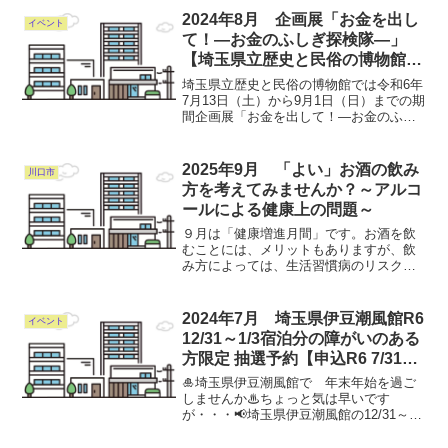
査をすれば、早めに把握することができ
2024年8月 企画展「お金を出し
イベント
る。心疾患は日本人の死因...
て！―お金のふしぎ探検隊―」
【埼玉県立歴史と民俗の博物館
R6 9/1迄開催】
埼玉県立歴史と民俗の博物館では令和6年
7月13日（土）から9月1日（日）までの期
間企画展「お金を出して！―お金のふし
ぎ探検隊―」を開催します。令和6年
（2024）、紙幣が刷新され埼玉ゆかりの
三偉人の一人、渋沢栄一が新一万円札の
2025年9月 「よい」お酒の飲み
川口市
顔になります。...
方を考えてみませんか？～アルコ
ールによる健康上の問題～
９月は「健康増進月間」です。お酒を飲
むことには、メリットもありますが、飲
み方によっては、生活習慣病のリスクを
高めます！お酒の飲み方や、純アルコー
ル量を意識して、「よい」お酒の飲み方
を考えてみませんか？詳しくはコチラ
2024年7月 埼玉県伊豆潮風館R6
イベント
12/31～1/3宿泊分の障がいのある
方限定 抽選予約【申込R6 7/31ま
で】
🎍埼玉県伊豆潮風館で 年末年始を過ご
しませんか♨ちょっと気は早いです
が・・・📢埼玉県伊豆潮風館の12/31～
1/3宿泊分の予約について抽選を行いま
す！往復ハガキ・FAX・メールで7/10か