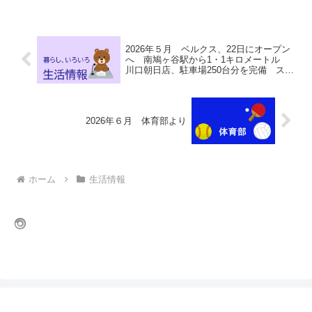
ら7/31（当日消印有効）までにお申込み
ください🖊抽...
2026年５月 ベルクス、22日にオープン
へ 南鳩ヶ谷駅から1・1キロメートル
川口朝日店、駐車場250台分を完備 スー
パー激戦区 川口市内に2店舗目【出店情
報】
2026年６月 体育部より
ホーム
生活情報