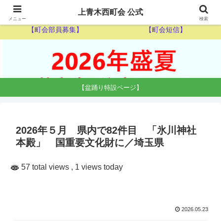
【ゴミ収集カレンダー】
【休日当番医】
上青木西町会 公式
メニュー
検索
【町会部員募集】
【町会短信】
【盆踊り特設ページ】
2026年５月 県内で82件目 「氷川神社
本殿」 国重要文化財に／埼玉県
57 total views
, 1 views today
2026.05.23