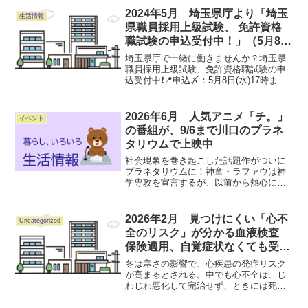
2024年5月 埼玉県庁より「埼玉
生活情報
県職員採用上級試験、 免許資格
職試験の申込受付中！」（5月8日
まで）
埼玉県庁で一緒に働きませんか？埼玉県
職員採用上級試験、免許資格職試験の申
込受付中❗📍申込〆：5月8日(水)17時まで
🔽詳細は受験案内をご確認ください👀コ
チラから🔽若手職員出演✨広報動画を公
開中❗コチラから
2026年6月 人気アニメ「チ。」
イベント
の番組が、9/6まで川口のプラネ
タリウムで上映中
社会現象を巻き起こした話題作がついに
プラネタリウムに！神童・ラファウは神
学専攻を宣言するが、以前から熱心に打
ち込んでいる天文への情熱を捨てられず
にいた。ある日、彼はフベルトという謎
めいた学者と出会う。異端思想に基づく
2026年2月 見つけにくい「心不
Uncategorized
禁忌に触れ、投獄されてい...
全のリスク」が分かる血液検査
保険適用、自覚症状なくても受け
て
冬は寒さの影響で、心疾患の発症リスク
が高まるとされる。中でも心不全は、じ
わじわ悪化して完治せず、ときには死に
至るというやっかいな病。早期発見は難
しいとされているが、医療機関で血液検