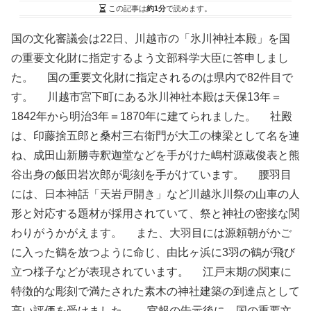
この記事は
約1分
で読めます。
国の文化審議会は22日、川越市の「氷川神社本殿」を国
の重要文化財に指定するよう文部科学大臣に答申しまし
た。 国の重要文化財に指定されるのは県内で82件目で
す。 川越市宮下町にある氷川神社本殿は天保13年＝
1842年から明治3年＝1870年に建てられました。 社殿
は、印藤捨五郎と桑村三右衛門が大工の棟梁として名を連
ね、成田山新勝寺釈迦堂などを手がけた嶋村源蔵俊表と熊
谷出身の飯田岩次郎が彫刻を手がけています。 腰羽目
には、日本神話「天岩戸開き」など川越氷川祭の山車の人
形と対応する題材が採用されていて、祭と神社の密接な関
わりがうかがえます。 また、大羽目には源頼朝がかご
に入った鶴を放つように命じ、由比ヶ浜に3羽の鶴が飛び
立つ様子などが表現されています。 江戸末期の関東に
特徴的な彫刻で満たされた素木の神社建築の到達点として
高い評価を受けました。 官報の告示後に、国の重要文