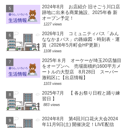
2024年8月 お店紹介 旧そごう川口店
跡地に出来る商業施設、2025年春 新
オープン予定！
1227 views
2026年1月 コミュニティバス「みん
ななかまバス」の路線図・時刻表・運
賃（2026年5月町会HP更新）
1108 views
2025年８月 オーケーが埼玉20店舗目
をオープンへ 売場面積約1600平方メ
ートルの大型店 8月28日 スーパー
激戦区に【出店情報】
1103 views
2025年7月 【 各お祭り日程と踊り練
習日 】
883 views
2024年8月 第4回川口花火大会2024
年11月9日(土) 開催決定！LIVE配信