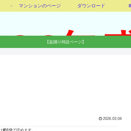
マンションのページ
ダウンロード
【盆踊り特設ページ】
2026.03.04
は
約1分
で読めます。