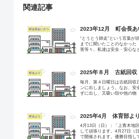
関連記事
2023年12月 町会長
町会長あいさつ
“とうとう師走”という言葉
までに聞いたことのなかった
害等々。私達は安全・安心なと
2025年８月 古紙回収
町会より
毎月、第４日曜日は古紙回収
ンに出しましょう。なお、安
ずに出し、又吸い殻や他の物（
2025年4月 体育部
町会より
4月13日（日）：「上青木
して頑張ります。4月27日（
で開催されます。優勝目指して