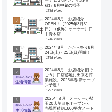
ー 川口SKIPシティ店(仮
称)」8月中旬の様子
1835 views
2024年8月 お店紹介
OPEN！【2025年3月31
日】（仮称）オーケー川口
中青木店
1740 views
2024年8月 たたら祭り8月
24日(土)・25日(日)開催！
1565 views
2024年8月 お店紹介 旧そ
ごう川口店跡地に出来る商
業施設、2025年春 新オープ
ン予定！
1227 views
2025年８月 オーケーが埼
玉20店舗目をオープンへ
売場面積約1600平方メート