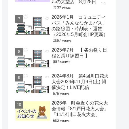
ルの大型店 8月28日 ス
ーパー激戦区に【出店情
1102 views
報】
2026年1月 コミュニティ
バス「みんななかまバス」
の路線図・時刻表・運賃
（2026年5月町会HP更新）
1097 views
2025年7月 【 各お祭り日
程と踊り練習日 】
881 views
2024年8月 第4回川口花火
大会2024年11月9日(土) 開
催決定！LIVE配信
878 views
2026年 町会近くの花火大
会情報「8/1戸田花火大会」
「11/14川口花火大会」
602 views