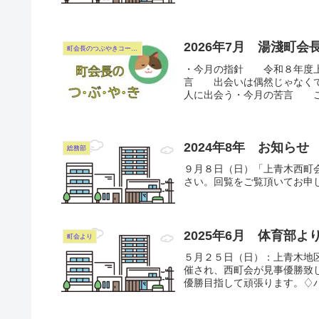
2026年7月 湯淺町
町会長のつぶやきコーナー
・今月の指針 令和８年度上
言 出会いは偶然じゃなく
人に出会う・今月の苦言 ご
2024年8年 お知らせ
総務部
９月８日（日）「上青木西町
さい。回覧をご覧頂いてお申し
2025年6月 体育部
町会より
５月２５日（日）：上青木地
催され、西町会が見事優勝致
優勝目指して頑張ります。♢バ