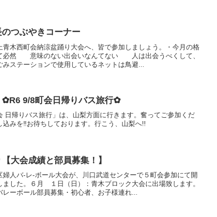
会長のつぶやきコーナー
青木西町会納涼盆踊り大会へ、皆で参加しましょう。・今月の格
て必然 意味のない出会いなんてない 人は出会うべくして、
みステーションで使用しているネットは鳥避...
 ✿R6 9/8町会日帰りバス旅行✿
会 日帰りバス旅行」は、山梨方面に行きます。奮ってご参加くだ
込みを‼お待ちしております。行こう、山梨へ!!
より【大会成績と部員募集！】
区婦人バ-レ-ボール大会が、川口武道センターで５町会参加にて開
しました。６月 １日（日）：青木ブロック大会に出場致します。
レーボール部員募集・初心者、お子様連れ...