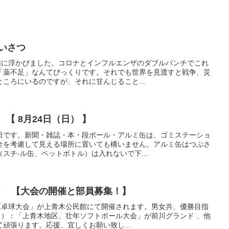
あいさつ
が頭に浮かびました。コロナとインフルエンザのダブルパンチでこれ
「薬不足」なんてびっくりです。それでも世界を見渡すと戦争、災
ころにいるのですが、それに甘んじること...
 【 8月24日（日） 】
日です。新聞・雑誌・本・段ボール・アルミ缶は、ゴミステーショ
全を考慮して見える場所に置いても構いません。アルミ缶はつぶさ
スチ-ル缶、ペットボトル）は入れないで下...
より 【大会の開催と部員募集！】
地区卓球大会」が上青木公民館にて開催されます。男女共、優勝目指
日）：「上青木地区、壮年ソフトボール大会」が前川グランド 、他
頑張ります。応援、宜しくお願い致し...