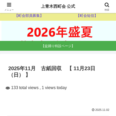
【ゴミ収集カレンダー】
【休日当番医】
上青木西町会 公式
メニュー
検索
【町会部員募集】
【町会短信】
【盆踊り特設ページ】
2025年11月 古紙回収 【 11月23日
（日） 】
133 total views
, 1 views today
2025.11.02