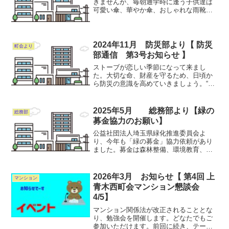
きませんが、毎朝通学時に逢う子供達は
可愛い傘、華やか傘、おしゃれな雨靴、
ランドセルにはカラフルなカバー、そし
て傘の中からはお馴染みの黄色い帽子の
下から見える笑顔！！飽きることのない
一時です。なかには、毎日...
2024年11月 防災部より【 防災
町会より
部通信 第3号お知らせ 】
ストーブが恋しい季節になって来まし
た。大切な命、財産を守るため、日頃か
ら防災の意識を高めていきましょう。“防
災通信第３号”発行しました。ご覧くださ
い。防災通信第３号はコチラ
2025年5月 総務部より【緑の
総務部
募金協力のお願い】
公益社団法人埼玉県緑化推進委員会よ
り、今年も「緑の募金」協力依頼があり
ました。募金は森林整備、環境教育、災
害支援など、さまざまな緑化活動に役立
てられます。1世帯100円よりご協力をお
願いします。総務部
2026年3月 お知らせ【 第4回 上
マンション
青木西町会マンション懇談会
4/5】
マンション関係法が改正されることとな
り、勉強会を開催します。どなたでもご
参加いただけます。前回に続き、テーマ