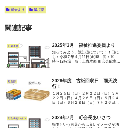
町会より
環境部
関連記事
2025年3月 福祉推進委員より
町会より
知ってみよう、認知症について！！日に
ち：令和７年４月11日(金)時 間：10
時〜12時場 所：上青木西 町会会館主
催：上青木西町会福祉推進員（厚生部）
講 師：上青木地域包括支援センターよ
り申 込：福祉推進員※3月31日迄にお申
込みよろしく...
2026年度 古紙回収日 雨天決
総務部
行！
１月２５日（日）２月２２日（日）３月
２２日（日）４月２６日（日）５月２４
日（日）６月２８日（日）７月２６日
（日）８月２３日（日）９月２７日
（日）１０月２５日（日）１１月２２日
（日）１２月２７日（日）毎月、第４日
2024年7月 町会長あいさつ
町会長あいさつ
曜日は古紙回収日です。新聞・雑...
梅雨という言葉からは良いイメージが湧