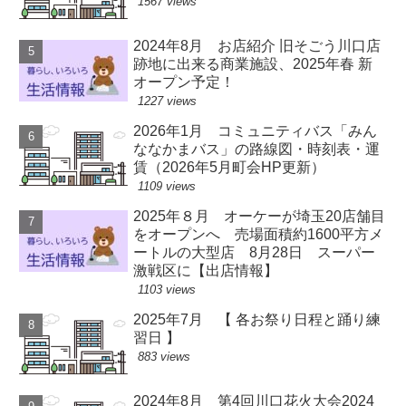
1567 views
2024年8月 お店紹介 旧そごう川口店
跡地に出来る商業施設、2025年春 新
オープン予定！
1227 views
2026年1月 コミュニティバス「みん
ななかまバス」の路線図・時刻表・運
賃（2026年5月町会HP更新）
1109 views
2025年８月 オーケーが埼玉20店舗目
をオープンへ 売場面積約1600平方メ
ートルの大型店 8月28日 スーパー
激戦区に【出店情報】
1103 views
2025年7月 【 各お祭り日程と踊り練
習日 】
883 views
2024年8月 第4回川口花火大会2024