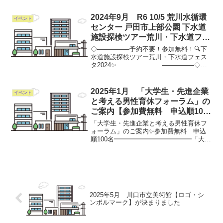
ち川口市立芝園学園中学校が８日、報道
陣に公開されました。 川口市立芝園学
2024年9月 R6 10/5 荒川水循環
イベント
園中学校は、不登校を経験す...
センター 戸田市上部公園 下水道
施設探検ツアー荒川・下水道フェ
スタ2024【予約不要！参加無
◇―――――予約不要！参加無料！🔍下
料！】
水道施設探検ツアー荒川・下水道フェス
タ2024✨ ―――――◇下
水道について学びながら、どなたでもお
楽しみいただけるイベントです♪探検ツア
ーをはじめ、ふれあい動物園や縁日な
2025年1月 「大学生・先進企業
イベント
ど、様々なコーナーを...
と考える男性育休フォーラム」の
ご案内【参加費無料 申込順100
名】
「大学生・先進企業と考える男性育休フ
ォーラム」のご案内✨参加費無料 申込
順100名━━━━━━━━━━━━「大学
生・先進企業と考える男性育休フォーラ
ム」のご案内✨日時：1/23（木）11:00～
12:30会場：さいたまスーパーアリーナ
（さい...
2025年5月 川口市立美術館【ロゴ・シ
ンボルマーク】が決まりました