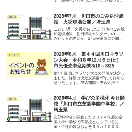
で、高校生たちが“スポーツごみ拾い日本
子園2025全国大会」
一”を競う「スポGOMI甲子園2025」全国
大会が、11月30日に開催されました。今
回は地方予選を勝ち抜いた 42の代表チ
2025年7月 川口市のごみ処理施
川口市
ー...
設 火災現場公開／埼玉県
ことし1月、火災があった川口市のごみ焼
却処理施設「朝日環境センター」の、ご
みピットの内部が、27日報道陣に公開さ
れました。 川口市は、ことし1月3日に
「朝日環境センター」のごみピットから
火災が発生しクレーンなどが焼けた影響
2026年8月 第４４回川口マラソ
イベント
でごみの焼却処分...
ン大会 令和８年12月６日(日)
市民優先申込期間8/18～8/25
第4４回川口マラソン大会の開催が決定し
ました。詳細は決定次第当HPにてお知ら
せいたします。申込期間・申込方法◇申
込方法 インターネット◇申込期間 ◎
市民優先期間 令和8年8月18日(火)～8月
25日(火) 8月18日(火)
2026年4月 学びの多様化 今月開
川口市
は...
校「川口市立芝園学園中学校」／
埼玉県
文部科学省が調査した２０２４年度の全
国の小中学校で不登校となっている児
童・生徒の数はおよそ３５万４０００人
で、過去最多となっています。 このう