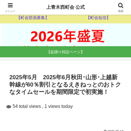
【ゴミ収集カレンダー】
【休日当番医】
上青木西町会 公式
メニュー
検索
【町会部員募集】
【町会短信】
【盆踊り特設ページ】
2025年5月 2025年6月秋田･山形･上越新
幹線が60％割引となるえきねっとのおトク
なタイムセールを期間限定で初実施！
54 total views
, 1 views today