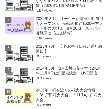
ななかまバス」の路線図・時刻表・運
賃（2026年5月町会HP更新）
1117 views
2025年８月 オーケーが埼玉20店舗目
をオープンへ 売場面積約1600平方メ
ートルの大型店 8月28日 スーパー
激戦区に【出店情報】
1104 views
2025年7月 【 各お祭り日程と踊り練
習日 】
883 views
2024年8月 第4回川口花火大会2024
年11月9日(土) 開催決定！LIVE配信
881 views
2026年 町会近くの花火大会情報
「8/1戸田花火大会」「11/14川口花火
大会」
608 views