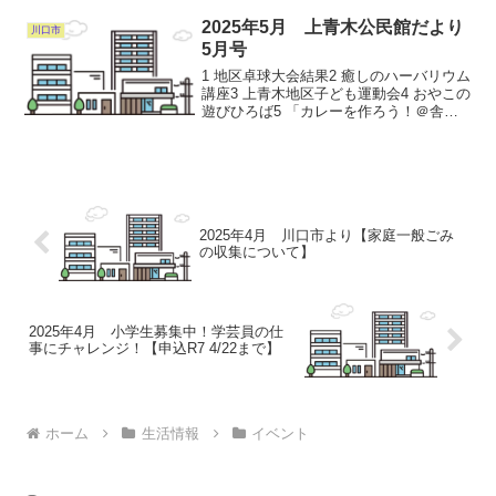
～午後4時30分休 館 日：月曜日（祝日の
場合は開館）、祝日の翌平日（8月13日...
2025年5月 上青木公民館だより
川口市
5月号
1 地区卓球大会結果2 癒しのハーバリウム
講座3 上青木地区子ども運動会4 おやこの
遊びひろば5 「カレーを作ろう！＠舎人
公園」参加者募集！！6 上青木地区レク
リエーション協会よりお知らせ7 公民館
からのお願い詳しくはコチラ
2025年4月 川口市より【家庭一般ごみ
の収集について】
2025年4月 小学生募集中！学芸員の仕
事にチャレンジ！【申込R7 4/22まで】
ホーム
生活情報
イベント