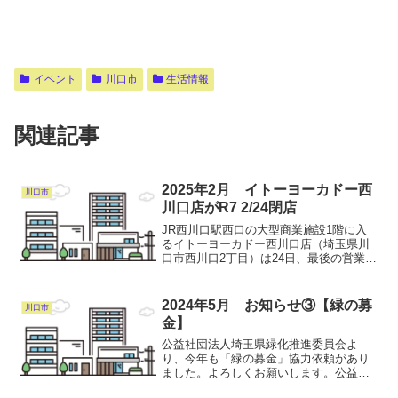
イベント
川口市
生活情報
関連記事
2025年2月 イトーヨーカドー西
川口市
川口店がR7 2/24閉店
JR西川口駅西口の大型商業施設1階に入
るイトーヨーカドー西川口店（埼玉県川
口市西川口2丁目）は24日、最後の営業を
終え閉店した。詳しくはコチラ（埼玉新
聞）
2024年5月 お知らせ③【緑の募
川口市
金】
公益社団法人埼玉県緑化推進委員会よ
り、今年も「緑の募金」協力依頼があり
ました。よろしくお願いします。公益社
団法人埼玉県緑化推進委員会 緑の募金