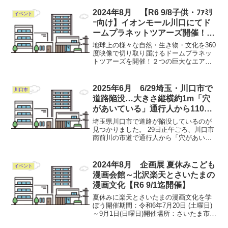
2024年8月 【R6 9/8子供・ﾌｧﾐﾘ
イベント
ｰ向け】イオンモール川口にてド
ームプラネットツアーズ開催！
知らない世界を体験する
地球上の様々な自然・生き物・文化を360
度映像で切り取り届けるドームプラネッ
トツアーズを開催！２つの巨大なエアド
ームの中で、海に潜っているような感覚
を楽しめる「イルカ・ジンベエザメと泳
ぐ世界の海」と、ロケットに乗って宇宙
2025年6月 6/29埼玉・川口市で
川口市
を旅する「宇宙の旅と...
道路陥没…大きさ縦横約1m「穴
があいている」通行人から110番
通報
埼玉県川口市で道路が陥没しているのが
見つかりました。 29日正午ごろ、川口市
南前川の市道で通行人から「穴があいて
いる」と110番通報がありました。 【画
像】道路にあいた穴（埼玉・川口市） 警
察によりますと、道路は縦約1メートル、
2024年8月 企画展 夏休みこども
イベント
横約1メート...
漫画会館～北沢楽天とさいたまの
漫画文化【R6 9/1迄開催】
夏休みに楽天とさいたまの漫画文化を学
ぼう開催期間：令和6年7月20日 (土曜日)
～9月1日(日曜日)開催場所：さいたま市立
漫画会館 企画展示室開館時間：午前9時