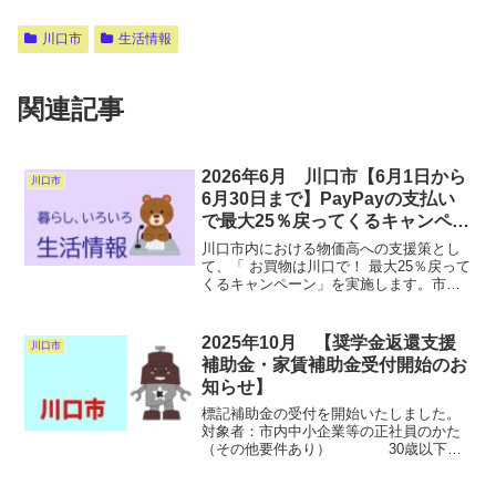
川口市
生活情報
関連記事
2026年6月 川口市【6月1日から
川口市
6月30日まで】PayPayの支払い
で最大25％戻ってくるキャンペー
ンを実施しています！
川口市内における物価高への支援策とし
て、「 お買物は川口で！ 最大25％戻って
くるキャンペーン」を実施します。市内
の対象店舗でキャッシュレス決済サービ
ス「PayPay」で支払いをした方に対し
て、決済額の最大25％（期間中上限1万円
2025年10月 【奨学金返還支援
川口市
相当）のP...
補助金・家賃補助金受付開始のお
知らせ】
標記補助金の受付を開始いたしました。
対象者：市内中小企業等の正社員のかた
（その他要件あり） 30歳以下の
かた（令和7年4月1日現在）金 額：一月
あたり最大1万円（年額12万円）対象期