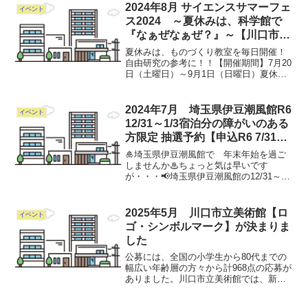
間：令和6年10月1日～令和7年9月30日の
2024年8月 サイエンスサマーフェ
イベント
1年間の...
ス2024 ～夏休みは、科学館で
『なぁぜなぁぜ？』～【川口市立
科学館 R6 9/1迄開催】
夏休みは、ものづくり教室を毎日開催！
自由研究の参考に！！【開催期間】7月20
日（土曜日）～9月1日（日曜日）夏休み
中は、いつでも科学を楽しめる！◍火・
木・土曜日は「わくわくワーク」◍水・
金・日曜・祝日（8月4日除く）は「どき
2024年7月 埼玉県伊豆潮風館R6
イベント
どきサイエンス」...
12/31～1/3宿泊分の障がいのある
方限定 抽選予約【申込R6 7/31ま
で】
🎍埼玉県伊豆潮風館で 年末年始を過ご
しませんか♨ちょっと気は早いです
が・・・📢埼玉県伊豆潮風館の12/31～
1/3宿泊分の予約について抽選を行いま
す！往復ハガキ・FAX・メールで7/10か
ら7/31（当日消印有効）までにお申込み
2025年5月 川口市立美術館【ロ
イベント
ください🖊抽...
ゴ・シンボルマーク】が決まりま
した
公募には、全国の小学生から80代までの
幅広い年齢層の方々から計968点の応募が
ありました。川口市立美術館では、新た
に誕生したロゴ・シンボルマークととも
に、川口市ならではの文化・芸術の魅力