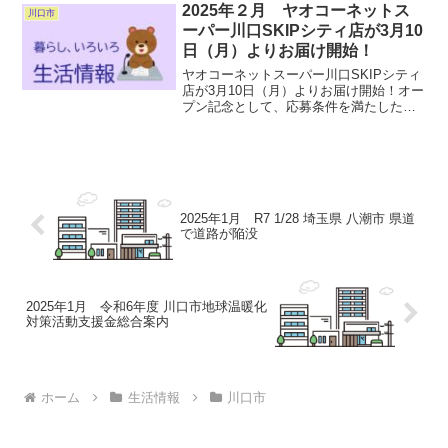
を発信しますので、どうぞご期待くださ
2025年２月 ヤオコーネットス
川口市
い。最優秀賞デザイ...
ーパー川口SKIPシティ店が3月10
日（月）よりお届け開始！
ヤオコーネットスーパー川口SKIPシティ
店が3月10日（月）よりお届け開始！オー
プン記念として、応募条件を満たしたお
客さま全員に、ヤオコーカードポイント
最大1,500Pをプレゼント！ 詳しくはコ
チラ（YAOKOネットクラブ）
2025年1月 R7 1/28 埼玉県 八潮市 県道
で道路が陥没
2025年1月 令和6年度 川口市地球温暖化
対策活動支援金総合案内
ホーム
生活情報
川口市