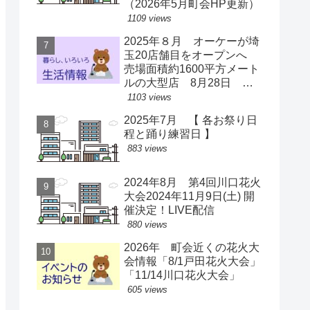
（2026年5月町会HP更新）
1109 views
2025年８月 オーケーが埼
玉20店舗目をオープンへ
売場面積約1600平方メート
ルの大型店 8月28日 ス
ーパー激戦区に【出店情
1103 views
報】
2025年7月 【 各お祭り日
程と踊り練習日 】
883 views
2024年8月 第4回川口花火
大会2024年11月9日(土) 開
催決定！LIVE配信
880 views
2026年 町会近くの花火大
会情報「8/1戸田花火大会」
「11/14川口花火大会」
605 views