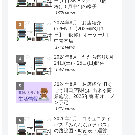
ー 川口SKIPシティ店(仮
称)」8月中旬の様子
1835 views
2024年8月 お店紹介
OPEN！【2025年3月31
日】（仮称）オーケー川口
中青木店
1742 views
2024年8月 たたら祭り8月
24日(土)・25日(日)開催！
1567 views
2024年8月 お店紹介 旧そ
ごう川口店跡地に出来る商
業施設、2025年春 新オープ
ン予定！
1227 views
2026年1月 コミュニティ
バス「みんななかまバス」
の路線図・時刻表・運賃