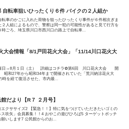
南部 自転車狙いひったくり６件 バイクの２人組か
自転車のかごに入れた荷物を狙ったひったくり事件が６件相次ぎま
た２人組によるもので、警察は同一犯の可能性があると見て行方を
時ごろ、埼玉県川口市西川口の路上で自転車...
火大会情報「8/1戸田花火大会」「11/14川口花火大
開催日→8月１日（土） 詳細はコチラ✿第6回 川口花火大会 開
土） 昭和27年から昭和34年まで開催されていた「荒川納涼花火大
の時を経て復活させた、市内最...
民館だより【R７ ２月号】
鼓エクササイズ2 【緊急！！】特に気をつけていただきたいゴミの
ネス吹矢」会員募集！！4 おやこの遊びひろば5 ターゲットボッチ
願いします7 公民館からのお...