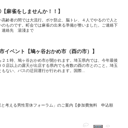
せ①【麻雀をしませんか！！】
い高齢者の間では大流行。ボケ防止、脳トレ、４人でやるので人と
いのものです。町会では麻雀の出来る準備が整いました。ご連絡下
 連絡先 湯淺まで
 川口市イベント【鳩ヶ谷おかめ市（酉の市）】
ら２１時、鳩ヶ谷おかめ市が開かれます。埼玉県内では、今年最後
００店以上の露天が出店する県内でも有数の酉の市とのこと。埼玉
もない、バスの迂回運行が行われます。国際...
企業と考える男性育休フォーラム」のご案内【参加費無料 申込順