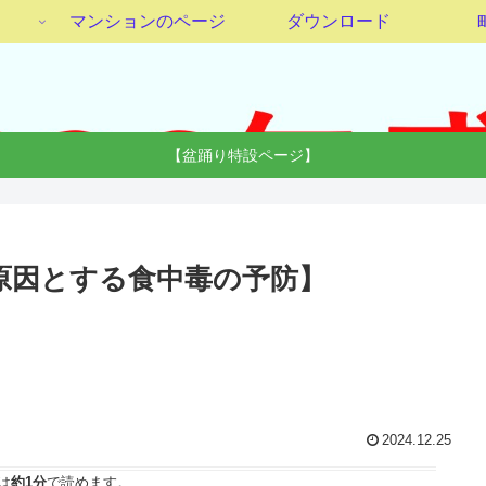
マンションのページ
ダウンロード
【盆踊り特設ページ】
を原因とする食中毒の予防】
2024.12.25
は
約1分
で読めます。