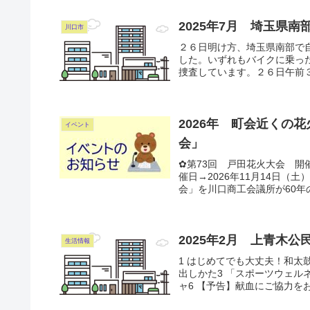
2025年7月 埼玉県
川口市
２６日明け方、埼玉県南部で
した。いずれもバイクに乗っ
捜査しています。２６日午前３
2026年 町会近くの花
イベント
会」
✿第73回 戸田花火大会 
催日→2026年11月14日（
会」を川口商工会議所が60年
2025年2月 上青木公
生活情報
1 はじめてでも大丈夫！和太
出しかた3 「スポーツウェル
ャ6 【予告】献血にご協力をお