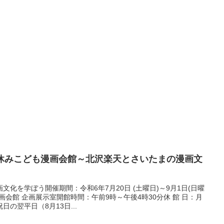
 夏休みこども漫画会館～北沢楽天とさいたまの漫画文
化を学ぼう開催期間：令和6年7月20日 (土曜日)～9月1日(日曜
画会館 企画展示室開館時間：午前9時～午後4時30分休 館 日：月
の翌平日（8月13日...