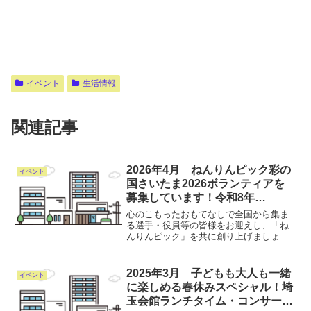
イベント
生活情報
関連記事
2026年4月 ねんりんピック彩の
イベント
国さいたま2026ボランティアを
募集しています！令和8年
5/31（日）まで
心のこもったおもてなしで全国から集ま
る選手・役員等の皆様をお迎えし、「ね
んりんピック」を共に創り上げましょう
🤝皆様からの御応募をお待ちしています
✨🔽応募方法等の詳細はコチラ‼️
2025年3月 子どもも大人も一緒
イベント
に楽しめる春休みスペシャル！埼
玉会館ランチタイム・コンサート