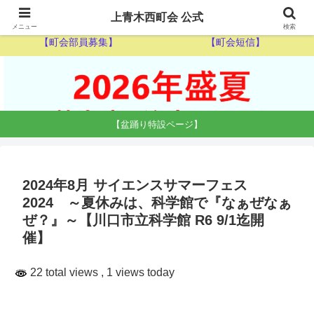
【ゴミ収集カレンダー】
【休日当番医】
上青木西町会 公式
メニュー
検索
【町会部員募集】
【町会短信】
【盆踊り特設ページ】
2024年8月 サイエンスサマーフェス
2024 ～夏休みは、科学館で『なぁぜなぁ
ぜ？』～【川口市立科学館 R6 9/1迄開
催】
22 total views
, 1 views today