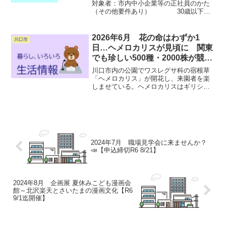
対象者：市内中小企業等の正社員のかた
（その他要件あり） 30歳以下の
かた（令和7年4月1日現在）金 額：一月
あたり最大1万円（年額12万円）対象期
間：令和6年10月1日～令和7年9月30日の
2026年6月 花の命はわずか1
川口市
1年間の...
日…ヘメロカリスが見頃に 関東
でも珍しい500種・2000株が競
演 埼玉・川口の公園に来園者集
川口市内の公園でワスレグサ科の宿根草
まる ピークは10日ごろ、その後
「ヘメロカリス」が開花し、来園者を楽
しませている。ヘメロカリスはギリシャ
も約2週間楽しめる
語で「一日の美」を意味する。名前の通
り花の命は短く一日でしぼんでしまう
が、1本の茎に多数のつぼみをつけるた
め、次々と日替わりで大きな...
2024年7月 職場見学会に来ませんか？
📣【申込締切R6 8/21】
2024年8月 企画展 夏休みこども漫画会
館～北沢楽天とさいたまの漫画文化【R6
9/1迄開催】