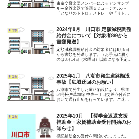
【R7 3/31（月）12時10分〜】
東京交響楽団メンバーによるアンサンブ
ル～金管楽器で映画＆ミュージカル♪～
「となりのトトロ」メドレーや「リト
ル・マーメイド」など、映画やミュージ
カルでお馴染みのナンバーをお届けしま
す🎺【日時】3/31（月）12時10分～13時
2024年8月 川口市 定額減税調整
川口市
【会場】埼玉会館...
給付金について【対象者8/9から
書類発送】
定額減税調整給付金の対象者には8月9日
から書類を発送します。（お手元に届く
のは8月14日（水曜日）以降になる予定で
す。）定額減税調整給付金制度の概要に
ついてはこちらをご覧ください。
2025年1月 八潮市発生道路陥没
川口市
事故【広域迂回のお願い】
八潮市で発生した道路陥没により、県道
54号松戸草加線 中央一丁目交差点付近に
おいて通行止めを行っています。ご迷惑
をおかけしますが、国道298号等への広域
迂回にご協力をお願いします。なお、通
行止区間は、下記埼玉県ホームページの
2025年10月 【奨学金返還支援
川口市
「交通規制状況」...
補助金・家賃補助金受付開始のお
知らせ】
標記補助金の受付を開始いたしました。