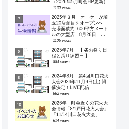
（2026年5月町会HP更新）
1130 views
2025年８月 オーケーが埼
玉20店舗目をオープンへ
売場面積約1600平方メート
ルの大型店 8月28日 ス
ーパー激戦区に【出店情
1105 views
報】
2025年7月 【 各お祭り日
程と踊り練習日 】
884 views
2024年8月 第4回川口花火
大会2024年11月9日(土) 開
催決定！LIVE配信
882 views
2026年 町会近くの花火大
会情報「8/1戸田花火大会」
「11/14川口花火大会」
614 views