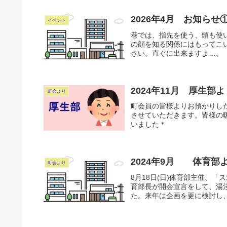
2026年4月 お知ら
イベント
巷では、指先を使う、頭も使
の顔を知る関係にはもってこ
さい。直ぐに出来ますよ…。
2024年11月 厚生
町会より
町会員の皆様よりお預かりし
させていただきます。皆様の
いました＊
2024年9月 体育部
町会より
8月18日(日)体育部主催、
育部長が開会宣言をして、湯
た。来年は企画を更に検討し、