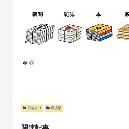
町会より
環境部
関連記事