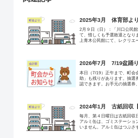
2025年3月 体育部よ
町会より
2月９日（日）：「川口公民
て、惜しくも予選敗退となり
上青木公民館にて、レクリエー
2026年7月 7/19
会計部
本日（7/19）正午まで、町
助」も残りがあります。抽選
認できます。お手元の抽選券
2024年1月 古紙回収【
町会より
毎月、第４日曜日は古紙回収
アルミ缶は、ゴミステーショ
いません。アルミ缶はつぶさず