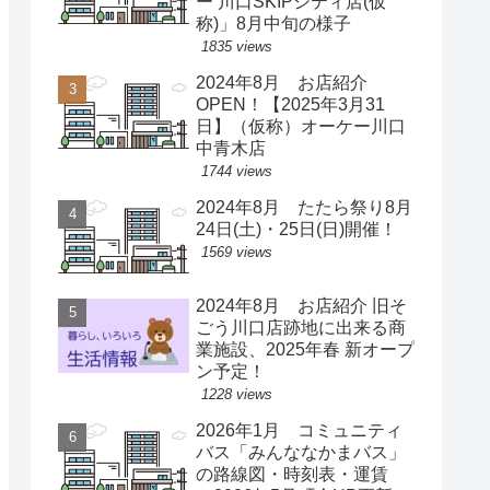
ー 川口SKIPシティ店(仮
称)」8月中旬の様子
1835 views
2024年8月 お店紹介
OPEN！【2025年3月31
日】（仮称）オーケー川口
中青木店
1744 views
2024年8月 たたら祭り8月
24日(土)・25日(日)開催！
1569 views
2024年8月 お店紹介 旧そ
ごう川口店跡地に出来る商
業施設、2025年春 新オープ
ン予定！
1228 views
2026年1月 コミュニティ
バス「みんななかまバス」
の路線図・時刻表・運賃