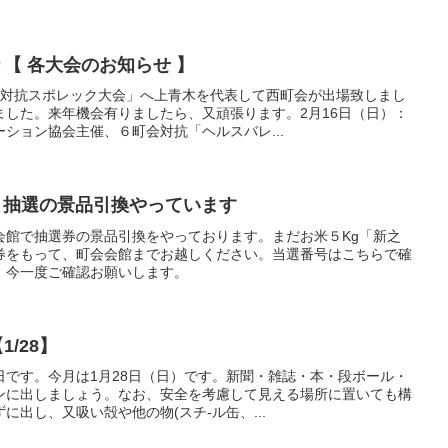
り【 各大会のお知らせ 】
館対抗スポレック大会」へ上青木を代表して西町会が出場致しまし
ました。来年機会有りましたら、又頑張ります。2月16日（日）：
ション協会主催、６町会対抗「ヘルスバレ...
盆踊り抽選の景品引換やっています
会会館で抽選券の景品引換をやっております。まだお米５Kg「新之
券をもって、町会会館までお越しください。当選番号はこちらで確
、今一度ご確認お願いします。
1/28】
日です。今月は1月28日（日）です。新聞・雑誌・本・段ボール・
ンに出しましょう。なお、安全を考慮して見える場所に置いても構
に出し、又吸い殻や他の物(スチ-ル缶、...