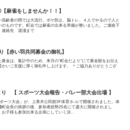
せ①【麻雀をしませんか！！】
い高齢者の間では大流行。ボケ防止、脳トレ、４人でやるので人と
いのものです。町会では麻雀の出来る準備が整いました。ご連絡下
 連絡先 湯淺まで
部より【赤い羽共同募金の御礼】
た募金は、集計中のため、来月の“町会だより”にて募金額をお伝え
暖かいご支援に厚く御礼申し上げます。 ＊ご協力ありがとうござ
より 【 スポーツ大会報告・バレー部大会出場 】
「スポーツ大会」が、上青木公民館3F体育ホ-ルで開催されました。体
淺町会長の挨拶の後、参加者総勢25名にて盛大に開催されまし
お子様も参加出来る企画にしていく決...