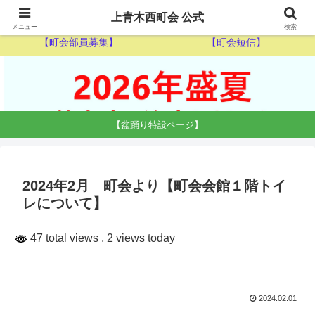
【ゴミ収集カレンダー】
【休日当番医】
上青木西町会 公式
メニュー
検索
【町会部員募集】
【町会短信】
【盆踊り特設ページ】
2024年2月 町会より【町会会館１階トイ
レについて】
47 total views
, 2 views today
2024.02.01