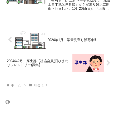
10月6日(日)、上青木中学校校庭で「連合
上青木地区体育祭」が予定通り盛大に開
催されました。10月20日(日)、「上青木
地区 会長杯婦人バレーボール大会」が開
催され西町会は準優勝でした。☆11月3日
(日)、「上青木地区 会長杯卓球大会」が
上...
2024年1月 学童見守り隊募集‼︎
2024年2月 厚生部【社協会員(旧ひまわ
りフレンドリー)募集】
ホーム
町会より