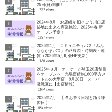
25日(日)開催！
1567 views
2024年8月 お店紹介 旧そごう川口店
跡地に出来る商業施設、2025年春 新
オープン予定！
1227 views
2026年1月 コミュニティバス「みん
ななかまバス」の路線図・時刻表・運
賃（2026年5月町会HP更新）
1120 views
2025年８月 オーケーが埼玉20店舗目
をオープンへ 売場面積約1600平方メ
ートルの大型店 8月28日 スーパー
激戦区に【出店情報】
1104 views
2025年7月 【 各お祭り日程と踊り練
習日 】
884 views