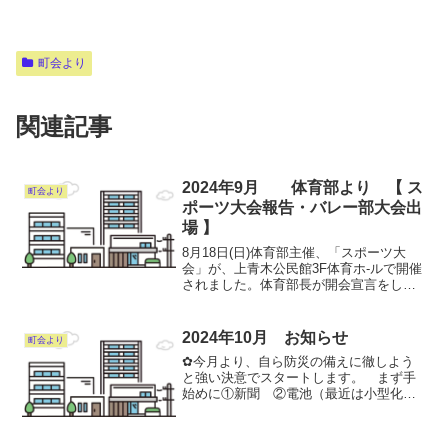
町会より
関連記事
2024年9月 体育部より 【 ス
町会より
ポーツ大会報告・バレー部大会出
場 】
8月18日(日)体育部主催、「スポーツ大
会」が、上青木公民館3F体育ホ-ルで開催
されました。体育部長が開会宣言をし
て、湯淺町会長の挨拶の後、参加者総勢
25名にて盛大に開催されました。来年は
企画を更に検討し、お子様も参加出来る
2024年10月 お知らせ
町会より
企画にしていく決...
✿今月より、自ら防災の備えに徹しよう
と強い決意でスタートします。 まず手
始めに①新聞 ②電池（最近は小型化で
単Ⅱ単Ⅲが主流ですね）✿学童見守り隊
募集‼︎ 学校行事に合わせた形ですが、基
本的には月曜日〜金曜日の午後となりま