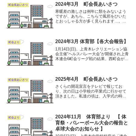
す。 約１時間程です...
2024年3月 町会長あいさつ
町会長あいさつ
寒暖差の激しさは例年に類をみないよう
ですが、あちら、こちらで風邪をひいた
とおっしゃる方が多く見られます…。私
は町会長をお受けした時、自己管理、体
調管理を意識してきました。おかけさま
にて、風邪とかに縁なく過ごしておりま
すが、毎日を楽しく生きた...
2024年3月 体育部【各大会報告】
町会より
1月14日(日)、上青木レクリエーション協
会主催“ヘルスバレー大会”が開催され上青
木連合6町会リーグ戦の結果、西町会が10
名参加で優勝致しました。 2月11日(日)、
川口市“地区対抗スポレック大会”が、川口
スポーツ推進委員協議会主催にて行な...
2025年4月 町会長あいさつ
町会長あいさつ
さくらの開花宣言をテレビで報じてお
り、次の日は小学校の卒業式に行かせて
頂きました。私達の頃は、入学式の時
に、さくら散るなかでの思い出でした
が、今は卒業式時にさくらの話題とな
り、北国では５月だそうです。少し若い
時は、さくら前線を追って、自転車...
2024年11月 体育部より 【 体
町会より
育祭・バレーボール大会の報告と
卓球大会のお知らせ 】