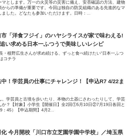
ーマとします。万一の火災等の災害に備え、安否確認の方法、建物
頃からの準備が重要です。今回は独自の防災組織のある先進的なマ
ました。どなたも参加いただけます。日時：...
川口市「洋食フジイ」のハヤシライスが家で味わえる!
長が追い求める日本一ふつうで美味しいレシピ
編集長・植野広生さんが求め続ける、ずっと食べ続けたい“日本一ふつ
はコチラ
集中！学芸員の仕事にチャレンジ！【申込R7 4/22ま
ん。学芸員と古墳を歩いたり、本物の土器にさわったりして、学芸
か？【対象】小学生【開催日】全2回①5月10日②7月19日各回と
9：45）【申込期間】4月2...
多様化 今月開校「川口市立芝園学園中学校」／埼玉県