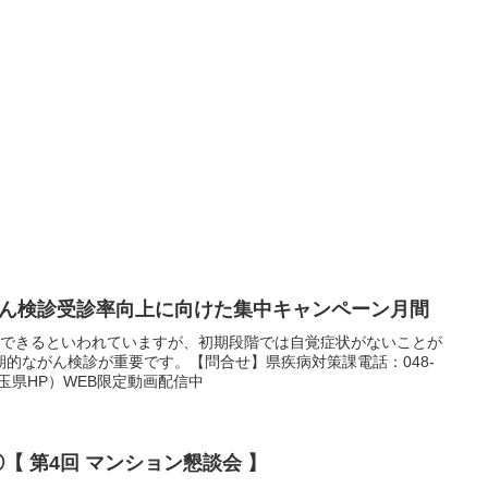
月はがん検診受診率向上に向けた集中キャンペーン月間
療できるといわれていますが、初期段階では自覚症状がないことが
的ながん検診が重要です。【問合せ】県疾病対策課電話：048-
埼玉県HP）WEB限定動画配信中
②【 第4回 マンション懇談会 】