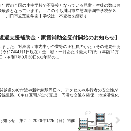
４年度の全国の小中学校で不登校となっている児童・生徒の数はお
去最多となっています。 このうち川口市立芝園学園中学校が８
 川口市立芝園学園中学校は、不登校を経験す...
学金返還支援補助金・家賃補助金受付開始のお知らせ】
しました。対象者：市内中小企業等の正社員のかた（その他要件あ
和7年4月1日現在）金 額：一月あたり最大1万円（年額12万
～令和7年9月30日の1年間の...
通…関越道のIC付近や新幹線駅周辺へ、アクセスや歩行者の安全性が
幹線道路、6キロ区間が全て完成 円滑な交通を確保、地域活性化
知らせ 第２回 2026年1/25（日）開催