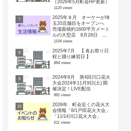
（2026年5月町会HP更新）
1120 views
2025年８月 オーケーが埼
玉20店舗目をオープンへ
売場面積約1600平方メート
ルの大型店 8月28日 ス
ーパー激戦区に【出店情
1104 views
報】
2025年7月 【 各お祭り日
程と踊り練習日 】
884 views
2024年8月 第4回川口花火
大会2024年11月9日(土) 開
催決定！LIVE配信
881 views
2026年 町会近くの花火大
会情報「8/1戸田花火大会」
「11/14川口花火大会」
611 views