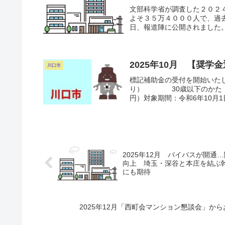
文部科学省が調査した２０２
よそ３５万４０００人で、過
日、報道陣に公開されました。
2025年10月 【奨
川口市
標記補助金の受付を開始いた
り） 30歳以下のかた（令
円）対象期間：令和6年10月1日
2025年12月 バイパスが開
向上 埼玉・深谷と本庄を結ぶ
にも期待
2025年12月「西町会マンション懇談会」からお