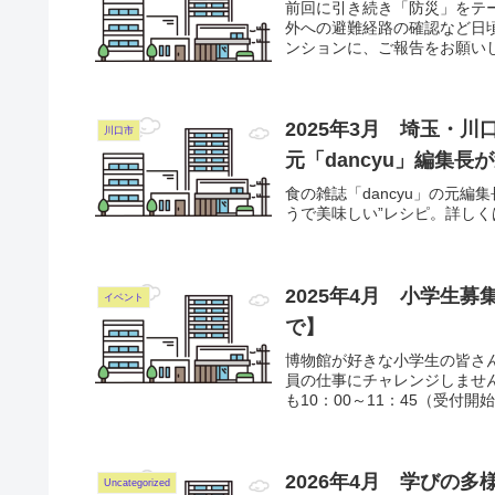
前回に引き続き「防災」をテ
外への避難経路の確認など日
ンションに、ご報告をお願いし
2025年3月 埼玉・
川口市
元「dancyu」編集
食の雑誌「dancyu」の元
うで美味しい”レシピ。詳しく
2025年4月 小学生募
イベント
で】
博物館が好きな小学生の皆さ
員の仕事にチャレンジしません
も10：00～11：45（受付開始
2026年4月 学びの
Uncategorized