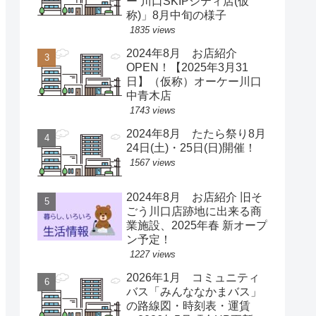
ー 川口SKIPシティ店(仮
称)」8月中旬の様子
1835 views
2024年8月 お店紹介
OPEN！【2025年3月31
日】（仮称）オーケー川口
中青木店
1743 views
2024年8月 たたら祭り8月
24日(土)・25日(日)開催！
1567 views
2024年8月 お店紹介 旧そ
ごう川口店跡地に出来る商
業施設、2025年春 新オープ
ン予定！
1227 views
2026年1月 コミュニティ
バス「みんななかまバス」
の路線図・時刻表・運賃