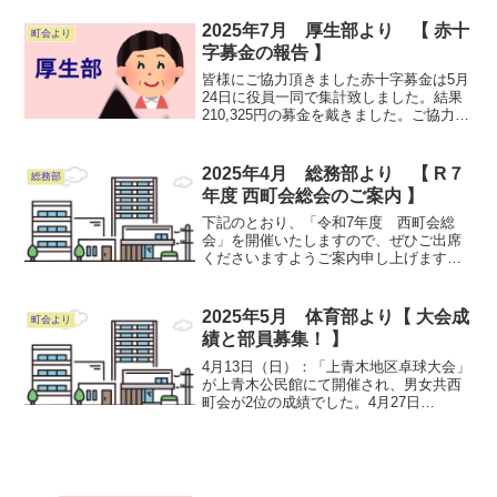
ご参加ください。別記 ９月１日(日)に開
催予定でした、「川口市民体育祭中央大
2025年7月 厚生部より 【 赤十
町会より
会」に西町会...
字募金の報告 】
皆様にご協力頂きました赤十字募金は5月
24日に役員一同で集計致しました。結果
210,325円の募金を戴きました。ご協力に
御礼申し上げます。募金は、6月9日に日
本赤十字埼玉県支部川口市地区に納入さ
せて頂きました。 厚生部長
2025年4月 総務部より 【 R７
総務部
年度 西町会総会のご案内 】
下記のとおり、「令和7年度 西町会総
会」を開催いたしますので、ぜひご出席
くださいますようご案内申し上げます。
◇日時：5月11日（日） 午後1：00より
◇場所：上青木公民館 2階講座室 総会
資料は、4月中旬には配布できるよう只
2025年5月 体育部より【 大会成
町会より
今、作成しており...
績と部員募集！ 】
4月13日（日）：「上青木地区卓球大会」
が上青木公民館にて開催され、男女共西
町会が2位の成績でした。4月27日
（日）：上青木地区、壮年ソフトボール
大会が、前川グランドで開催されまし
た。４町会の対戦でしたが、西町会は準
優勝でした。♢バレーボー...