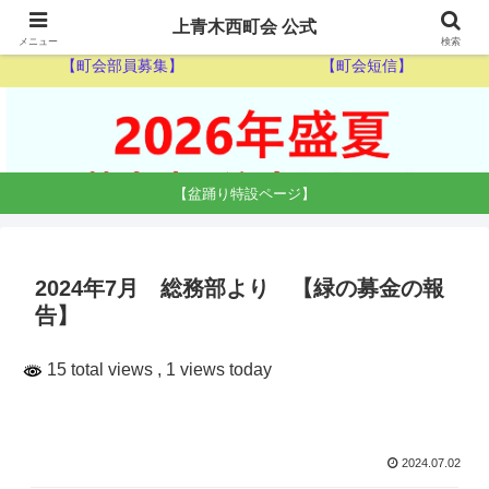
【ゴミ収集カレンダー】
【休日当番医】
上青木西町会 公式
メニュー
検索
【町会部員募集】
【町会短信】
【盆踊り特設ページ】
2024年7月 総務部より 【緑の募金の報
告】
15 total views
, 1 views today
2024.07.02