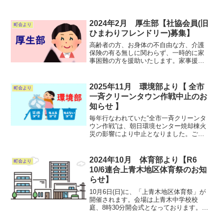
2024年2月 厚生部【社協会員(旧
町会より
ひまわりフレンドリー)募集】
高齢者の方、お身体の不自由な方、介護
保険の有る無しに関わらず、一時的に家
事困難の方を援助いたします。家事援
助、ちょこっと困りごとサポート、車椅
子や福祉車両の貸し出しサービス、ボラ
ンティア活動や市民団体等による地域福
2025年11月 環境部より【 全市
町会より
祉活動の助成金などに使用さ...
一斉クリーンタウン作戦中止のお
知らせ 】
毎年行なわれていた“全市一斉クリーンタ
ウン作戦”は、朝日環境センター焼却棟火
災の影響により中止となりました。ごみ
清掃用具（ほうき、ちりとり、バケツ）
等が破損の時にはご連絡ください。年間
を通し環境美化には、ご協力をよろしく
2024年10月 体育部より【R6
町会より
お願いいたします。 ...
10/6連合上青木地区体育祭のお知
らせ】
10月6日(日)に、「上青木地区体育祭」が
開催されます。会場は上青木中学校校
庭、8時30分開会式となっております。ご
家族・ご近所お誘いあわせの上、奮って