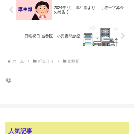
2024年7月 厚生部より 【 赤十字募金
の報告 】
日曜祝日 当番医・小児夜間診療
ホーム
町会より
総務部
人気記事