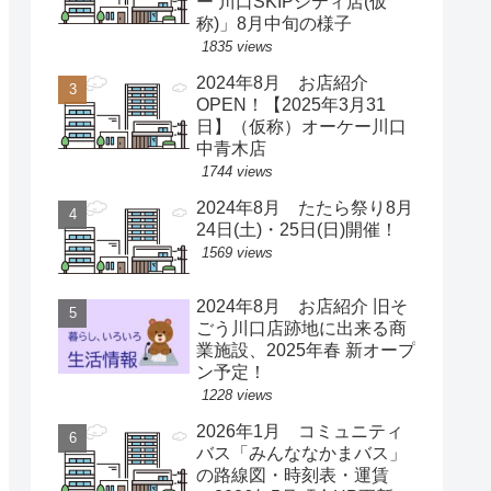
ー 川口SKIPシティ店(仮
称)」8月中旬の様子
1835 views
2024年8月 お店紹介
OPEN！【2025年3月31
日】（仮称）オーケー川口
中青木店
1744 views
2024年8月 たたら祭り8月
24日(土)・25日(日)開催！
1569 views
2024年8月 お店紹介 旧そ
ごう川口店跡地に出来る商
業施設、2025年春 新オープ
ン予定！
1228 views
2026年1月 コミュニティ
バス「みんななかまバス」
の路線図・時刻表・運賃