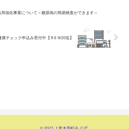
け薬局強化事業について～糖尿病の簡易検査ができます～
健康チェック申込み受付中【Ｒ6 9/20迄】
© 2023 上青木西町会 公式.