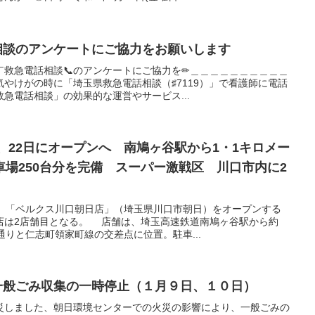
話相談のアンケートにご協力をお願いします
￣救急電話相談📞のアンケートにご協力を✏＿＿＿＿＿＿＿＿＿＿
やけがの時に「埼玉県救急電話相談（♯7119）」で看護師に電話
救急電話相談」の効果的な運営やサービス...
ス、22日にオープンへ 南鳩ヶ谷駅から1・1キロメー
場250台分を完備 スーパー激戦区 川口市内に2
日、「ベルクス川口朝日店」（埼玉県川口市朝日）をオープンする
店は2店舗目となる。 店舗は、埼玉高速鉄道南鳩ヶ谷駅から約
通りと仁志町領家町線の交差点に位置。駐車...
】一般ごみ収集の一時停止（１月９日、１０日）
災しました、朝日環境センターでの火災の影響により、一般ごみの