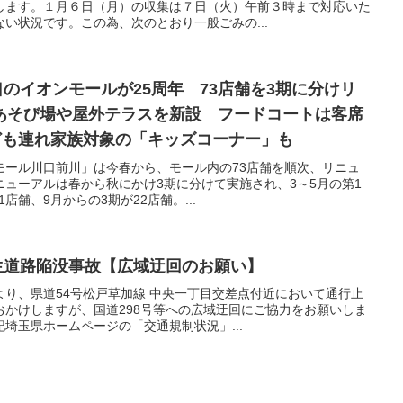
します。１月６日（月）の収集は７日（火）午前３時まで対応いた
い状況です。この為、次のとおり一般ごみの...
川口のイオンモールが25周年 73店舗を3期に分けリ
あそび場や屋外テラスを新設 フードコートは客席
ども連れ家族対象の「キッズコーナー」も
モール川口前川」は今春から、モール内の73店舗を順次、リニュ
ューアルは春から秋にかけ3期に分けて実施され、3～5月の第1
1店舗、9月からの3期が22店舗。...
発生道路陥没事故【広域迂回のお願い】
り、県道54号松戸草加線 中央一丁目交差点付近において通行止
おかけしますが、国道298号等への広域迂回にご協力をお願いしま
埼玉県ホームページの「交通規制状況」...