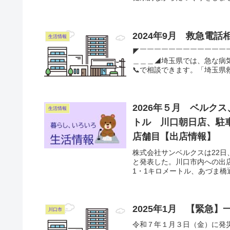
2024年9月 救急電
生活情報
◤￣￣￣￣￣￣￣￣￣￣￣￣
＿＿＿◢埼玉県では、急な病気
📞で相談できます。「埼玉県
2026年５月 ベルク
生活情報
トル 川口朝日店、駐車
店舗目【出店情報】
株式会社サンベルクスは22
と発表した。川口市内への出
1・1キロメートル、あづま橋
2025年1月 【緊急
川口市
令和７年１月３日（金）に発