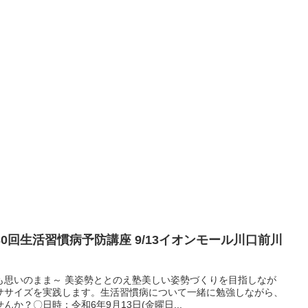
第30回生活習慣病予防講座 9/13イオンモール川口前川
も思いのまま～ 美姿勢ととのえ塾美しい姿勢づくりを目指しなが
ササイズを実践します。生活習慣病について一緒に勉強しながら、
か？〇日時：令和6年9月13日(金曜日...