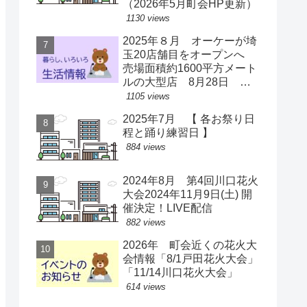
（2026年5月町会HP更新）
1130 views
2025年８月 オーケーが埼
玉20店舗目をオープンへ
売場面積約1600平方メート
ルの大型店 8月28日 ス
ーパー激戦区に【出店情
1105 views
報】
2025年7月 【 各お祭り日
程と踊り練習日 】
884 views
2024年8月 第4回川口花火
大会2024年11月9日(土) 開
催決定！LIVE配信
882 views
2026年 町会近くの花火大
会情報「8/1戸田花火大会」
「11/14川口花火大会」
614 views