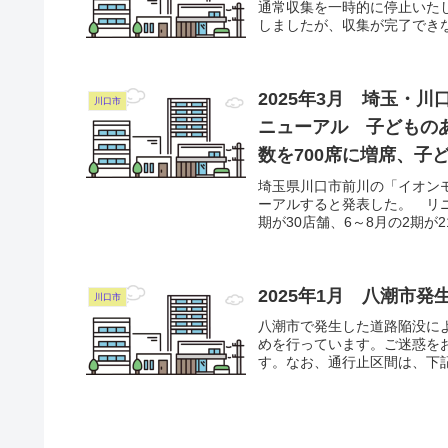
通常収集を一時的に停止いた
しましたが、収集が完了できな
2025年3月 埼玉・
川口市
ニューアル 子どもの
数を700席に増席、子
埼玉県川口市前川の「イオン
ーアルすると発表した。 リニ
期が30店舗、6～8月の2期が2
2025年1月 八潮市
川口市
八潮市で発生した道路陥没によ
めを行っています。ご迷惑を
す。なお、通行止区間は、下記