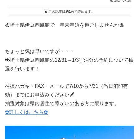
2024.07.10
この記事は
約1分
で読めます。
🎍埼玉県伊豆潮風館で 年末年始を過ごしませんか♨
ちょっと気は早いですが・・・
📢埼玉県伊豆潮風館の12/31～1/3宿泊分の予約について抽
選を行います！
往復ハガキ・FAX・メールで7/10から7/31（当日消印有
効）までにお申込みください🖊
抽選対象は県内居住で障がいのある方に限ります。
✿詳しくはこちら✿