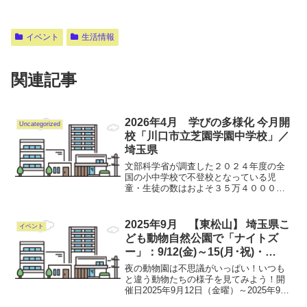
イベント
生活情報
関連記事
2026年4月 学びの多様化 今月開
Uncategorized
校「川口市立芝園学園中学校」／
埼玉県
文部科学省が調査した２０２４年度の全
国の小中学校で不登校となっている児
童・生徒の数はおよそ３５万４０００人
で、過去最多となっています。 このう
ち川口市立芝園学園中学校が８日、報道
陣に公開されました。 川口市立芝園学
2025年9月 【東松山】 埼玉県こ
イベント
園中学校は、不登校を経験す...
ども動物自然公園で「ナイトズ
ー」：9/12(金)～15(月･祝)・
19(金)～21(日)・23(火･祝)
夜の動物園は不思議がいっぱい！いつも
と違う動物たちの様子を見てみよう！開
催日2025年9月12日（金曜）～2025年9月
15日（月曜）2025年9月19日（金曜）～