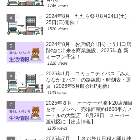
1745 views
2024年8月 たたら祭り8月24日(土)・
25日(日)開催！
1570 views
2024年8月 お店紹介 旧そごう川口店
跡地に出来る商業施設、2025年春 新
オープン予定！
1228 views
2026年1月 コミュニティバス「みん
ななかまバス」の路線図・時刻表・運
賃（2026年5月町会HP更新）
1133 views
2025年８月 オーケーが埼玉20店舗目
をオープンへ 売場面積約1600平方メ
ートルの大型店 8月28日 スーパー
激戦区に【出店情報】
1105 views
2025年7月 【 各お祭り日程と踊り練