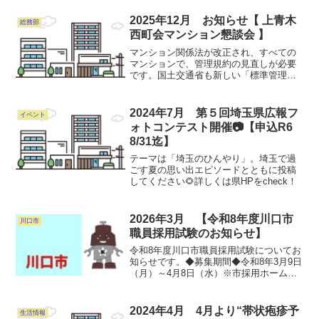
2025年9月21日（日曜）2025年9月23日
（火曜）詳しくはコチラ
2025年12月 お知らせ【 上青木
総務部
西町会マンション懇談会 】
マンション関係法が改正され、すべての
マンションで、管理規約の見直しが必要
です。国土交通省も新しい「標準管理規
約」を公開しました。下記日程で、この
標準管理規約の勉強会を開催します。ど
なたも参加いただけます。日時：12月21
2024年7月 第５回埼玉県広報フ
イベント
日（日）17時 ～ ...
ォトコンテスト開催📷【申込R6
8/31迄】
テーマは「埼玉のひんやり」。埼玉で過
ごす夏の思い出エピソードとともに投稿
してください🌻詳しくは県HPをcheck！
2026年3月 【令和8年度川口市
川口市
職員採用試験のお知らせ】
令和8年度川口市職員採用試験についてお
知らせです。◆募集期間◆令和8年3月9日
（月）～4月8日（水）※市採用ホームペ
ージの採用試験申込フォームからご応募
ください。※令和8年度から、技術職は通
年募集をしています。◆試験日程◆【一
2024年4月 4月より“帯状疱疹予
生活情報
次面接試験】令...