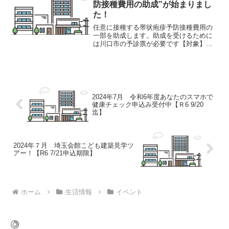
防接種費用の助成”が始まりまし
た！
任意に接種する帯状疱疹予防接種費用の
一部を助成します。助成を受けるために
は川口市の予診票が必要です【対象】市
内在住で接種日時点で５０歳以上のか
た。※令和６年４月１日以降の接種が対
象です。【場所】市内の委託医療機関
（医療機関へ要予約）【金額】...
2024年7月 令和6年度あなたのスマホで
健康チェック申込み受付中【Ｒ6 9/20
迄】
2024年７月 埼玉会館こども建築見学ツ
アー！【R6 7/21申込期限】
ホーム
生活情報
イベント