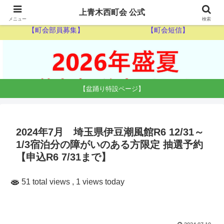
【ゴミ収集カレンダー】
【休日当番医】
上青木西町会 公式
メニュー
検索
【町会部員募集】
【町会短信】
【盆踊り特設ページ】
2024年7月 埼玉県伊豆潮風館R6 12/31～
1/3宿泊分の障がいのある方限定 抽選予約
【申込R6 7/31まで】
51 total views
, 1 views today