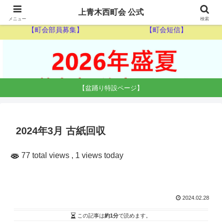
【ゴミ収集カレンダー】
【休日当番医】
上青木西町会 公式
メニュー
検索
【町会部員募集】
【町会短信】
【盆踊り特設ページ】
2024年3月 古紙回収
77 total views
, 1 views today
2024.02.28
この記事は
約1分
で読めます。