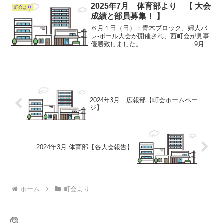
ボール大会」が川口体育武道センターで
2025年7月 体育部より 【 大会
町会より
開催され上青木西町会...
成績と部員募集！ 】
６月１日（日）：青木ブロック、婦人バ
レ-ボール大会が開催され、西町会が見事
優勝致しました。 9月7
日(日)に開催されます、川口市市民体育祭
中央大会へ出場致しま
す。 いよいよ最後の戦
い、川口市の頂点、優勝目指して頑...
2024年3月 広報部【町会ホームペー
ジ】
2024年3月 体育部【各大会報告】
ホーム
町会より