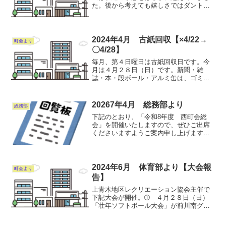
た。後から考えても嬉しさではダントツ
で上位に入る出来事でした。世情では顔
を見ずしていろいろなことが出来るの
で、人の触れ合いは希薄化しています
が、スタッフ皆様のすばらしい...
2024年4月 古紙回収【×4/22→
町会より
〇4/28】
毎月、第４日曜日は古紙回収日です。今
月は４月２８日（日）です。新聞・雑
誌・本・段ボール・アルミ缶は、ゴミス
テーションに出しましょう。なお、安全
を考慮して見える場所に置いても構いま
せん。アルミ缶はつぶさずに出し、又吸
20267年4月 総務部より
総務部
い殻や他の物（スチ-ル缶、...
下記のとおり、「令和8年度 西町会総
会」を開催いたしますので、ぜひご出席
くださいますようご案内申し上げます。
日時：5月10日（日） 午前10：00より
場所：上青木公民館 2階講座室総会資料
は4月中旬には配布できるように只今、作
成しております...
2024年6月 体育部より【大会報
町会より
告】
上青木地区レクリエーション協会主催で
下記大会が開催。➀ ４月２８日（日）
「壮年ソフトボール大会」が前川南グラ
ンドで開催され上青木西町会は“３位”でし
た。➁ ５月１９日（日）「婦人バレー