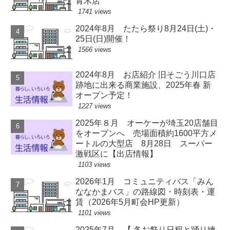
青木店
1741 views
2024年8月 たたら祭り8月24日(土)・
25日(日)開催！
1566 views
2024年8月 お店紹介 旧そごう川口店
跡地に出来る商業施設、2025年春 新
オープン予定！
1227 views
2025年８月 オーケーが埼玉20店舗目
をオープンへ 売場面積約1600平方メ
ートルの大型店 8月28日 スーパー
激戦区に【出店情報】
1103 views
2026年1月 コミュニティバス「みん
ななかまバス」の路線図・時刻表・運
賃（2026年5月町会HP更新）
1101 views
2025年7月 【 各お祭り日程と踊り練