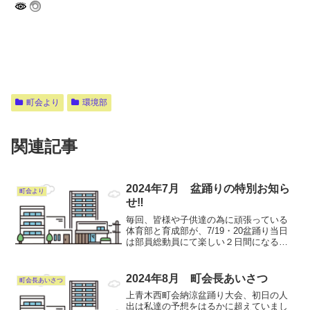
町会より
環境部
関連記事
2024年7月 盆踊りの特別お知ら
町会より
せ‼︎
毎回、皆様や子供達の為に頑張っている
体育部と育成部が、7/19・20盆踊り当日
は部員総動員にて楽しい２日間になるこ
と請け合いです。毎度の屋台がパワーア
ップです！！
2024年8月 町会長あいさつ
町会長あいさつ
上青木西町会納涼盆踊り大会、初日の人
出は私達の予想をはるかに超えていまし