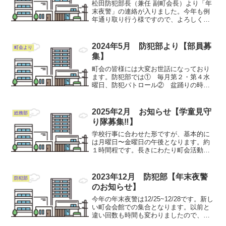
松田防犯部長（兼任 副町会長）より「年
末夜警」の連絡が入りました。今年も例
年通り取り行う様ですので、よろしくお
願いします。各班からと各部からの参加
にて体制を整えますが、定例会にて班長
さんにお伝えしたいと思っております。
2024年5月 防犯部より【部員募
町会より
年末夜警は12月25日...
集】
町会の皆様には大変お世話になっており
ます。防犯部では① 毎月第２・第４水
曜日、防犯パトロール② 盆踊りの時の
交通整理③ 年末夜警等の活動をしてい
ます。皆様の参加をお待ちしておりま
す。ぜひご連絡ください。よろしくお願
2025年2月 お知らせ【学童見守
総務部
いします。
り隊募集‼︎】
学校行事に合わせた形ですが、基本的に
は月曜日〜金曜日の午後となります。約
１時間程です。長きにわたり町会活動の
１枠であり、特に西町会は発祥町会とし
ての歴史もあり、大事な子供達を見守る
活動です。ぜひご参加お願いします。 連
2023年12月 防犯部【年末夜警
防犯部
絡先 湯淺 美智子
のお知らせ】
今年の年末夜警は12/25~12/28です。新し
い町会会館での集合となります。以前と
違い回数も時間も変わりましたので、戸
惑う方もおられるでしょうが、連絡等は