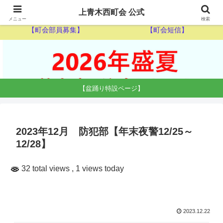
【ゴミ収集カレンダー】
【休日当番医】
上青木西町会 公式
メニュー
検索
【町会部員募集】
【町会短信】
【盆踊り特設ページ】
2023年12月 防犯部【年末夜警12/25～
12/28】
32 total views
, 1 views today
2023.12.22