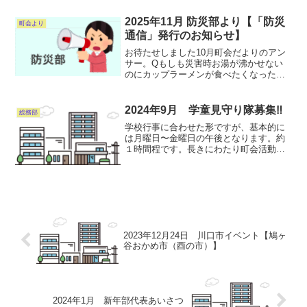
防犯部よりきちんとさせて頂きますの
で、よろしくお願い致します。
2025年11月 防災部より【「防災
町会より
通信」発行のお知らせ】
お待たせしました10月町会だよりのアン
サー。Qもしも災害時お湯が沸かせない
のにカップラーメンが食べたくなった
ら？の答え発表は、「防災部通信」をご
覧くださいストーブが恋しい季節になり
ます。火の用心！訓練参加いただいた方
2024年9月 学童見守り隊募集‼︎
総務部
ありがとうございました。...
学校行事に合わせた形ですが、基本的に
は月曜日〜金曜日の午後となります。約
１時間程です。長きにわたり町会活動の
１枠であり、特に西町会は発祥町会とし
ての歴史もあり、大事な子供達を見守る
活動です。 ぜひご参加お願いします。
2023年12月24日 川口市イベント【鳩ヶ
谷おかめ市（酉の市）】
2024年1月 新年部代表あいさつ