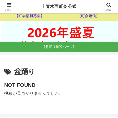
【ゴミ収集カレンダー】
【休日当番医】
上青木西町会 公式
メニュー
検索
【町会部員募集】
【町会短信】
【盆踊り特設ページ】
盆踊り
NOT FOUND
投稿が見つかりませんでした。